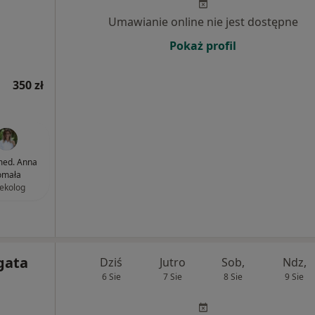
Umawianie online nie jest dostępne
Pokaż profil
350 zł
 med. Anna
omała
ekolog
gata
Dziś
Jutro
Sob,
Ndz,
6 Sie
7 Sie
8 Sie
9 Sie