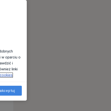
Pon,
Wt,
Śr,
10 Sie
11 Sie
12 Sie
odobnych
i w oparciu o
awdzić i
wnież linki
 cookies
akceptuj
Pon,
Wt,
Śr,
10 Sie
11 Sie
12 Sie