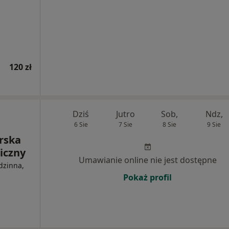
120 zł
Dziś
Jutro
Sob,
Ndz,
6 Sie
7 Sie
8 Sie
9 Sie
rska
iczny
Umawianie online nie jest dostępne
dzinna,
Pokaż profil