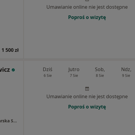
Umawianie online nie jest dostępne
Poproś o wizytę
1 500 zł
wicz
Dziś
Jutro
Sob,
Ndz,
6 Sie
7 Sie
8 Sie
9 Sie
Umawianie online nie jest dostępne
Poproś o wizytę
Wojskowa Specjalistyczna Przychodnia Lekarska Samodzielny Publiczny