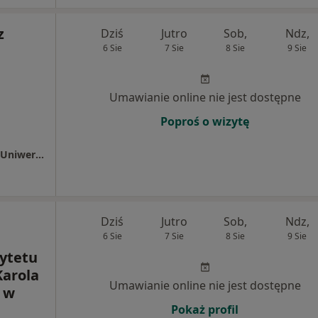
z
Dziś
Jutro
Sob,
Ndz,
6 Sie
7 Sie
8 Sie
9 Sie
Umawianie online nie jest dostępne
Poproś o wizytę
Ginekologiczno-Położniczy Szpital Kliniczny Uniwersytetu Medycznego im. Karola Marcinkowskiego w Poznaniu
Dziś
Jutro
Sob,
Ndz,
6 Sie
7 Sie
8 Sie
9 Sie
sytetu
arola
Umawianie online nie jest dostępne
 w
Pokaż profil