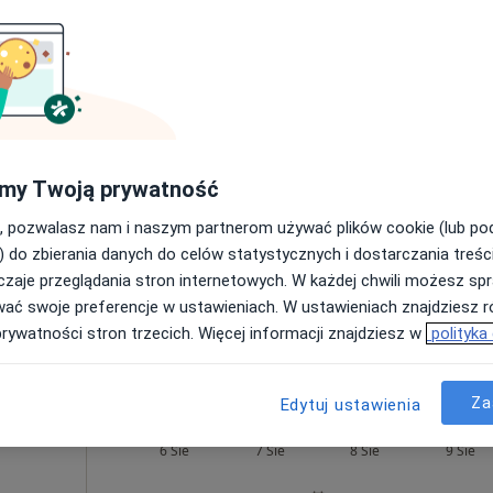
mestru w ciąży bliźniaczej + test PAPPA
700 zł
Lorenc
Dziś
Jutro
Sob,
Ndz,
6 Sie
7 Sie
8 Sie
9 Sie
·
sta
Umawianie online nie jest dostępne
my Twoją prywatność
Poproś o wizytę
, pozwalasz nam i naszym partnerom używać plików cookie (lub p
) do zbierania danych do celów statystycznych i dostarczania treśc
zaje przeglądania stron internetowych. W każdej chwili możesz spr
wać swoje preferencje w ustawieniach. W ustawieniach znajdziesz ró
prywatności stron trzecich. Więcej informacji znajdziesz w
polityka
350 zł
Za
Edytuj ustawienia
ne
Dziś
Jutro
Sob,
Ndz,
6 Sie
7 Sie
8 Sie
9 Sie