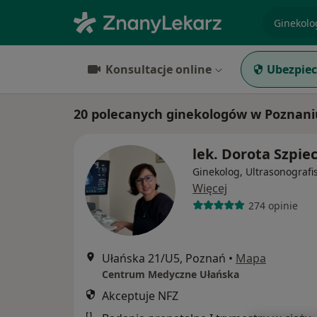
specjaliz
Konsultacje online
Ubezpiec
20 polecanych ginekologów w Poznani
lek. Dorota Szpie
Ginekolog, Ultrasonografi
Więcej
274 opinie
Ułańska 21/U5, Poznań
•
Mapa
Centrum Medyczne Ułańska
Akceptuje NFZ