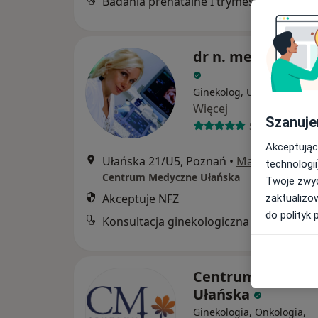
Badania prenatalne I try
dr n. med. Anna 
Ginekolog, Ultrasonografi
Więcej
Szanuje
585 opinii
Akceptując
Ułańska 21/U5, Poznań
•
Mapa
technologii
Centrum Medyczne Ułańska
Twoje zwyc
Akceptuje NFZ
zaktualizo
do polityk 
Konsultacja ginekologiczna dzieci
Centrum Medycz
Ułańska
Ginekologia, Onkologia,