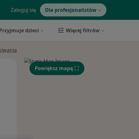
Zaloguj się
Dla profesjonalistów
Przyjmuje dzieci
Więcej filtrów
ukiwania
Pon,
Wt,
Śr,
Powiększ mapę
10 Sie
11 Sie
12 Sie