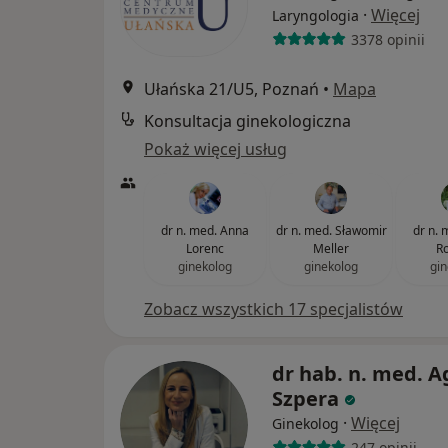
·
Więcej
Laryngologia
3378 opinii
Ułańska 21/U5, Poznań
•
Mapa
Konsultacja ginekologiczna
Pokaż więcej usług
dr n. med. Anna
dr n. med. Sławomir
dr n.
Lorenc
Meller
R
ginekolog
ginekolog
gin
Zobacz wszystkich 17 specjalistów
dr hab. n. med. A
Szpera
·
Więcej
Ginekolog
247 opinii