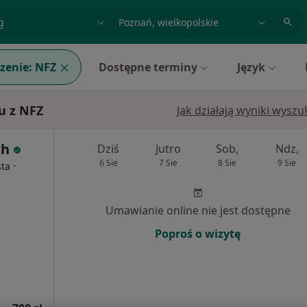
acja, badanie lub nazwisko
miasto lub dzielnica
zenie:
NFZ
Dostępne terminy
Język
u z NFZ
Jak działają wyniki wysz
ch
Dziś
Jutro
Sob,
Ndz,
6 Sie
7 Sie
8 Sie
9 Sie
·
sta
Umawianie online nie jest dostępne
Poproś o wizytę