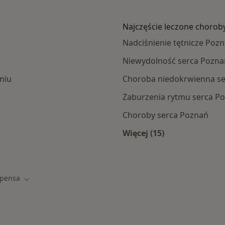
Najczęście leczone chorob
Nadciśnienie tętnicze Poz
Niewydolność serca Pozna
niu
Choroba niedokrwienna s
Zaburzenia rytmu serca P
Choroby serca Poznań
Więcej (15)
ramach Compensa
Więcej w kategorii: 
pensa
asto
Zmień miasto