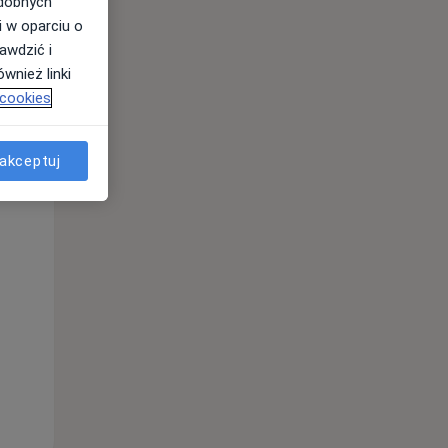
odobnych
i w oparciu o
awdzić i
wnież linki
 cookies
Śr,
Czw,
Pt,
12 Sie
13 Sie
14 Sie
akceptuj