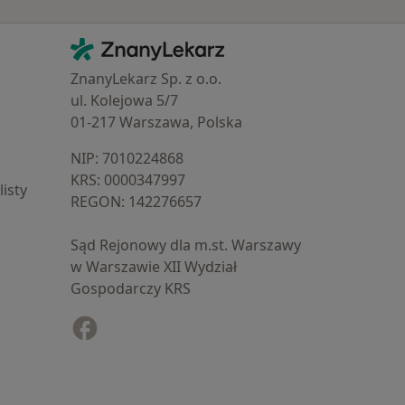
Kontakt
ZnanyLekarz - Strona główna
ZnanyLekarz Sp. z o.o.
ul. Kolejowa 5/7
01-217 Warszawa, Polska
NIP: ⁠7010224868
KRS: ⁠0000347997
isty
REGON: ⁠142276657
Sąd Rejonowy dla m.st. Warszawy
w Warszawie XII Wydział
Gospodarczy KRS
Facebook
otwiera się w nowej karcie