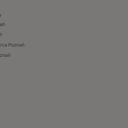
y
nań
ń
erca Poznań
oznań
Najczęście leczone choroby