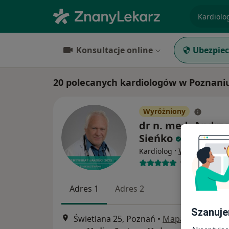
specjaliz
Konsultacje online
Ubezpiec
20 polecanych kardiologów w Poznan
Wyróżniony
dr n. med. Andrze
Sieńko
·
Więcej
Kardiolog
1112 opinii
Adres 1
Adres 2
Szanuje
Świetlana 25, Poznań
•
Mapa