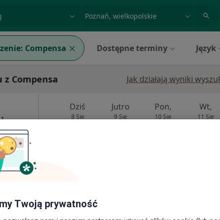
acja, badanie lub nazwisko
miasto lub dzielnica
zenie:
Compensa
Dostępne terminy
Język
iu z Compensa
Jak działają wyniki wysz
Dziś
Jutro
Pon,
Wt,
8 Sie
9 Sie
10 Sie
11 Sie
j
Umawianie online nie jest dostępne
Poproś o wizytę
my Twoją prywatność