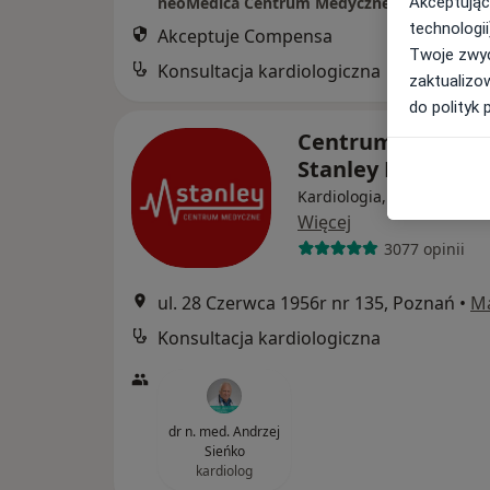
Akceptując
neoMedica Centrum Medyczne
technologii
Akceptuje Compensa
Twoje zwyc
Konsultacja kardiologiczna
zaktualizo
do polityk 
Centrum Medycz
Stanley Poznań
Kardiologia, Ortopedia, C
Więcej
3077 opinii
ul. 28 Czerwca 1956r nr 135, Poznań
•
M
Konsultacja kardiologiczna
dr n. med. Andrzej
Sieńko
kardiolog