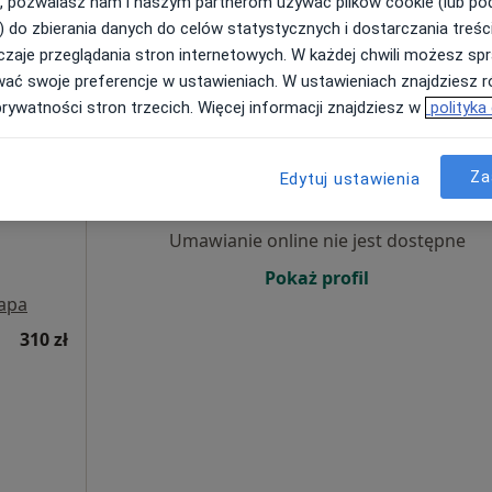
, pozwalasz nam i naszym partnerom używać plików cookie (lub p
) do zbierania danych do celów statystycznych i dostarczania treśc
zaje przeglądania stron internetowych. W każdej chwili możesz spr
300 zł
wać swoje preferencje w ustawieniach. W ustawieniach znajdziesz ró
prywatności stron trzecich. Więcej informacji znajdziesz w
polityka
ne
Dziś
Jutro
Pon,
Wt,
8 Sie
9 Sie
10 Sie
11 Sie
Za
Edytuj ustawienia
·
hirurgia
Umawianie online nie jest dostępne
Pokaż profil
apa
310 zł