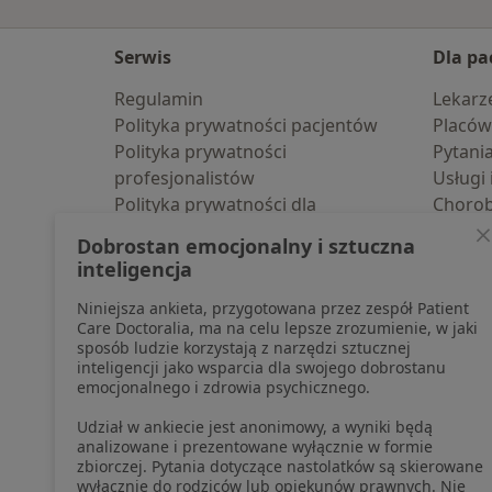
Serwis
Dla pa
Regulamin
Lekarz
Polityka prywatności pacjentów
Placów
Polityka prywatności
Pytani
profesjonalistów
Usługi 
Polityka prywatności dla
Choro
profesjonalistów, których dane
Pomoc
Dobrostan emocjonalny i sztuczna
pozyskaliśmy samodzielnie
Aplika
inteligencja
Polityka cookies
Blog d
Niniejsza ankieta, przygotowana przez zespół Patient
Jak działają wyniki wyszukiwania
Care Doctoralia, ma na celu lepsze zrozumienie, w jaki
Dostępność
sposób ludzie korzystają z narzędzi sztucznej
O nas
inteligencji jako wsparcia dla swojego dobrostanu
emocjonalnego i zdrowia psychicznego.
Praca
Rekrutujemy!
Partnerzy
Udział w ankiecie jest anonimowy, a wyniki będą
Centrum prasowe
analizowane i prezentowane wyłącznie w formie
zbiorczej. Pytania dotyczące nastolatków są skierowane
Kontakt
wyłącznie do rodziców lub opiekunów prawnych. Nie