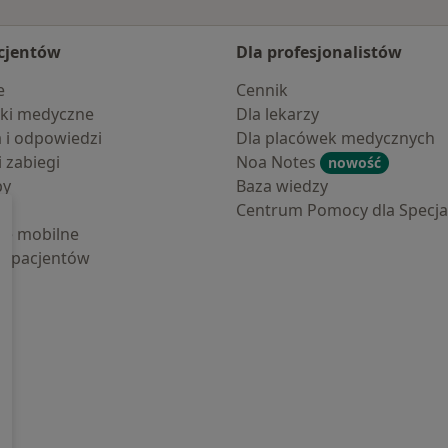
cjentów
Dla profesjonalistów
e
Cennik
ki medyczne
Dla lekarzy
a i odpowiedzi
Dla placówek medycznych
i zabiegi
Noa Notes
nowość
by
Baza wiedzy
Centrum Pomocy dla Specjal
cje mobilne
la pacjentów