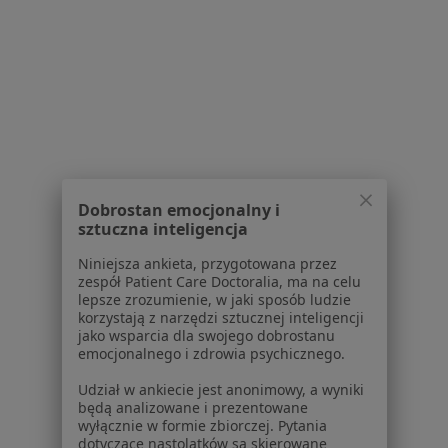
Lekarze
Placówki medyczne
Pytania i odpowiedzi
Usługi i zabiegi
Choroby
Pomoc
Aplikacje mobilne
Blog dla pacjentów
Dobrostan emocjonalny i
Dla profesjonalistów
sztuczna inteligencja
Niniejsza ankieta, przygotowana przez
Cennik
zespół Patient Care Doctoralia, ma na celu
Dla lekarzy
lepsze zrozumienie, w jaki sposób ludzie
Dla placówek medycznych
korzystają z narzędzi sztucznej inteligencji
jako wsparcia dla swojego dobrostanu
Noa Notes
nowość
emocjonalnego i zdrowia psychicznego.
Baza wiedzy
Centrum Pomocy dla Specjalisty
Udział w ankiecie jest anonimowy, a wyniki
będą analizowane i prezentowane
Kontakt
wyłącznie w formie zbiorczej. Pytania
ZnanyLekarz - Strona główna
dotyczące nastolatków są skierowane