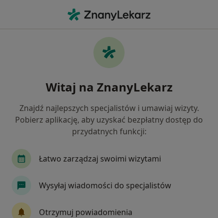
Me
Kardiolog • Ostrów Wielkopolski, wielkopolskie
Filtry
Ubezpieczenie:
NFZ
20 polecanych kardiologów w Ostrowie
Witaj na ZnanyLekarz
Wielkopolskim z NFZ
Jak działają wyniki wyszukiwania
Znajdź najlepszych specjalistów i umawiaj wizyty.
Pobierz aplikację, aby uzyskać bezpłatny dostęp do
przydatnych funkcji:
Łatwo zarządzaj swoimi wizytami
Wysyłaj wiadomości do specjalistów
lek. Maciej Gamski
Otrzymuj powiadomienia
·
Więcej
Kardiolog