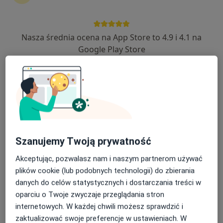
Adres 1
Adres 2
Nasza średnia ocena na App Store to 4.9 i 4.1 na
Piłsudskiego 7A, Ostrów Wielkopolski
•
Mapa
Google Play Store
Przychodnia Jantar
Akceptuje NFZ
ECHO serca
Brak ceny
Specjalista nie oferuje umawiania online pod tym adresem.
Poproś o wizytę
Szanujemy Twoją prywatność
Akceptując, pozwalasz nam i naszym partnerom używać
plików cookie (lub podobnych technologii) do zbierania
danych do celów statystycznych i dostarczania treści w
oparciu o Twoje zwyczaje przeglądania stron
internetowych. W każdej chwili możesz sprawdzić i
zaktualizować swoje preferencje w ustawieniach. W