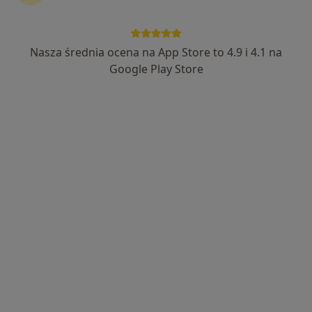
Nasza średnia ocena na App Store to 4.9 i 4.1 na
Google Play Store
Bezpieczne płatności
lek. Barbara Matuszkowiak
·
Więcej
Lekarz rodzinny, Lekarz pierwszego kontaktu
608 opinii
Adres 1
Adres 2
Online 1
Online 2
Wizyty domowe i porady telefoniczne, Poznań
•
Mapa
Indywidualna Praktyka Lekarska
Konsultacja internistyczna
159 zł
Specjalista nie oferuje umawiania online pod tym adresem.
Poproś o wizytę