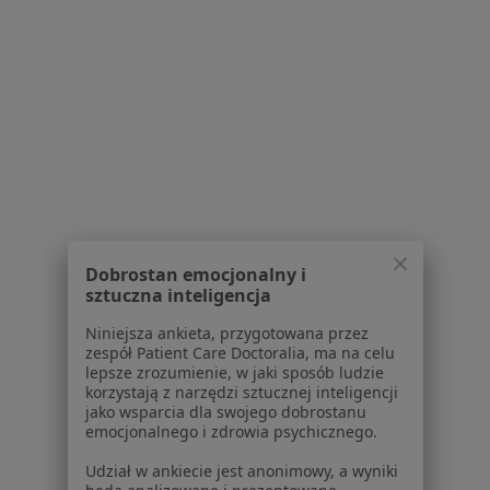
Specjalista nie oferuje umawiania online pod tym adresem.
Poproś o wizytę
1
2
3
4
5
6
8
Powiązane wyszukiwania
W pobliżu Poznania
Choroby układu krążenia w Wrześni
Dobrostan emocjonalny i
sztuczna inteligencja
Choroby układu krążenia w Swarzędzu
Niniejsza ankieta, przygotowana przez
Choroby układu krążenia w Przeźmierowie
zespół Patient Care Doctoralia, ma na celu
lepsze zrozumienie, w jaki sposób ludzie
Choroby układu krążenia w Tarnowie Podgórnym
korzystają z narzędzi sztucznej inteligencji
jako wsparcia dla swojego dobrostanu
Choroby układu krążenia w Luboniu
emocjonalnego i zdrowia psychicznego.
Więcej (11)
Udział w ankiecie jest anonimowy, a wyniki