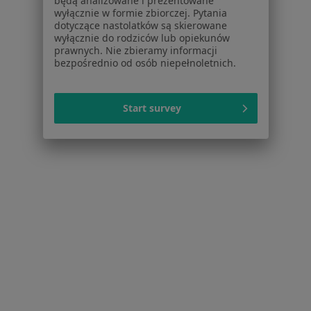
będą analizowane i prezentowane
Więcej w kategorii: W pobliżu Poznania
wyłącznie w formie zbiorczej. Pytania
dotyczące nastolatków są skierowane
Schorzenia w Poznaniu
wyłącznie do rodziców lub opiekunów
Nadciśnienie tętnicze w Poznaniu
prawnych. Nie zbieramy informacji
bezpośrednio od osób niepełnoletnich.
Choroba niedokrwienna serca w Poznaniu
Niewydolność serca w Poznaniu
Start survey
Zaburzenia rytmu serca w Poznaniu
Choroby serca w Poznaniu
Więcej (15)
Więcej w kategorii: Schorzenia w Poznaniu
Choroby Układu Krążenia Specjaliści W Poznaniu