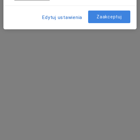
Świt 34/36 lokal E1 POZ, Poznań
•
Mapa
Zaakceptuj
Poradnia Lekarza Rodzinnego Ewa Kowalska-Anioła
Edytuj ustawienia
Konsultacja internistyczna (NFZ)
Darmowa usługa
Specjalista nie oferuje umawiania online pod tym adresem.
Poproś o wizytę
lek. Helena Krysztofiak
·
Więcej
W trakcie specjalizacji (Kardiolog)
28 opinii