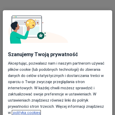
Konsultacja kardiologiczna
290 zł
Specjalista nie oferuje umawiania online pod tym adresem.
Poproś o wizytę
Szanujemy Twoją prywatność
Akceptując, pozwalasz nam i naszym partnerom używać
plików cookie (lub podobnych technologii) do zbierania
danych do celów statystycznych i dostarczania treści w
oparciu o Twoje zwyczaje przeglądania stron
lek. Ewa Kowalska-Anioła
internetowych. W każdej chwili możesz sprawdzić i
·
Więcej
Lekarz rodzinny, Lekarz pierwszego kontaktu
zaktualizować swoje preferencje w ustawieniach. W
38 opinii
ustawieniach znajdziesz również linki do polityk
prywatności stron trzecich. Więcej informacji znajdziesz
Adres 1
Adres 2
Online
w
polityka cookies