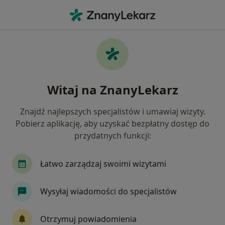
Me
Choroby Układu Krążenia • Poznań, wielkopolskie
Filtry
• 1
Ubezpieczenie
Map
Choroby układu krążenia specjaliści w
Witaj na ZnanyLekarz
Poznaniu
Jak działają wyniki wyszukiwania
Znajdź najlepszych specjalistów i umawiaj wizyty.
Pobierz aplikację, aby uzyskać bezpłatny dostęp do
przydatnych funkcji:
Jakiego specjalisty szukasz?
Kardiolog
Dietetyk
Internista
Pediat
Łatwo zarządzaj swoimi wizytami
Wysyłaj wiadomości do specjalistów
Otrzymuj powiadomienia