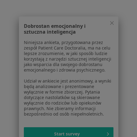
Dla profesjonalistów
Cennik
Dla lekarzy
Dobrostan emocjonalny i
Dla placówek medycznych
sztuczna inteligencja
Noa Notes
nowość
Baza wiedzy
Niniejsza ankieta, przygotowana przez
zespół Patient Care Doctoralia, ma na celu
Centrum Pomocy dla Specjalisty
lepsze zrozumienie, w jaki sposób ludzie
korzystają z narzędzi sztucznej inteligencji
Kontakt
jako wsparcia dla swojego dobrostanu
ZnanyLekarz - Strona główna
emocjonalnego i zdrowia psychicznego.
ZnanyLekarz Sp. z o.o.
Udział w ankiecie jest anonimowy, a wyniki
ul. Kolejowa 5/7
będą analizowane i prezentowane
01-217 Warszawa, Polska
wyłącznie w formie zbiorczej. Pytania
dotyczące nastolatków są skierowane
NIP: ⁠7010224868
wyłącznie do rodziców lub opiekunów
prawnych. Nie zbieramy informacji
KRS: ⁠0000347997
bezpośrednio od osób niepełnoletnich.
REGON: ⁠142276657
Sąd Rejonowy dla m.st. Warszawy w Warszawie XII
Start survey