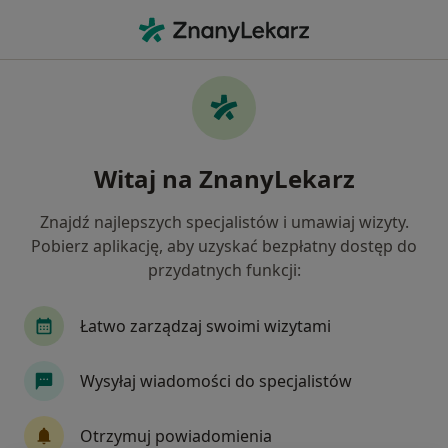
Me
Kardiolog • Poznań, wielkopolskie
Filtry
Ubezpieczenie:
Signal Iduna
20 polecanych kardiologów w Poznaniu z
Witaj na ZnanyLekarz
Signal Iduna
Jak działają wyniki wyszukiwania
Znajdź najlepszych specjalistów i umawiaj wizyty.
Pobierz aplikację, aby uzyskać bezpłatny dostęp do
przydatnych funkcji:
Łatwo zarządzaj swoimi wizytami
Wysyłaj wiadomości do specjalistów
Wyróżniony
Otrzymuj powiadomienia