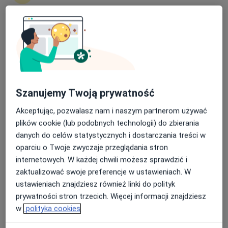
dr n. med. Andrzej Sieńko
·
Więcej
Kardiolog
1112 opinii
Nasza średnia ocena na App Store to 4.9 i 4.1 na
Świetlana 25, Poznań
•
Mapa
Google Play Store
neoMedica Centrum Medyczne
Akceptuje Signal Iduna
Konsultacja kardiologiczna
300 zł
Szanujemy Twoją prywatność
Specjalista nie oferuje umawiania online pod tym adresem.
Akceptując, pozwalasz nam i naszym partnerom używać
plików cookie (lub podobnych technologii) do zbierania
Poproś o wizytę
danych do celów statystycznych i dostarczania treści w
oparciu o Twoje zwyczaje przeglądania stron
internetowych. W każdej chwili możesz sprawdzić i
zaktualizować swoje preferencje w ustawieniach. W
ustawieniach znajdziesz również linki do polityk
prywatności stron trzecich. Więcej informacji znajdziesz
w
polityka cookies