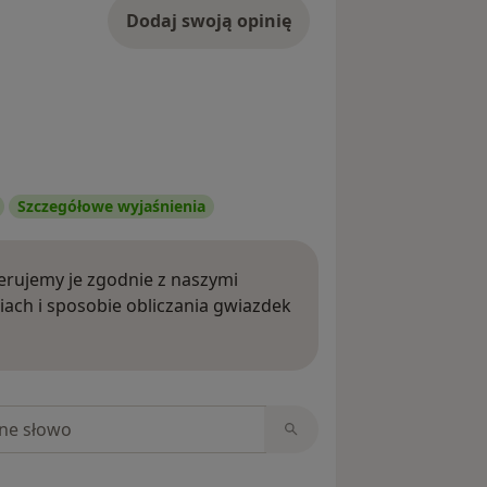
Dodaj swoją opinię
Szczegółowe wyjaśnienia
rujemy je zgodnie z naszymi
iach i sposobie obliczania gwiazdek
ięcej o opiniach
niach