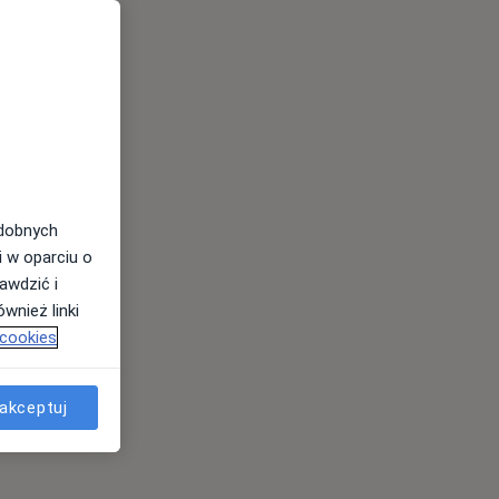
odobnych
i w oparciu o
awdzić i
wnież linki
 cookies
akceptuj