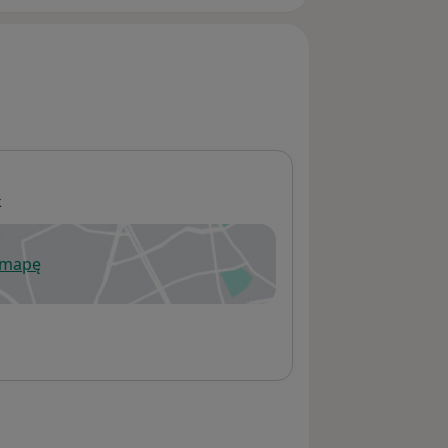
k
 mapę
wiera się w nowej karcie