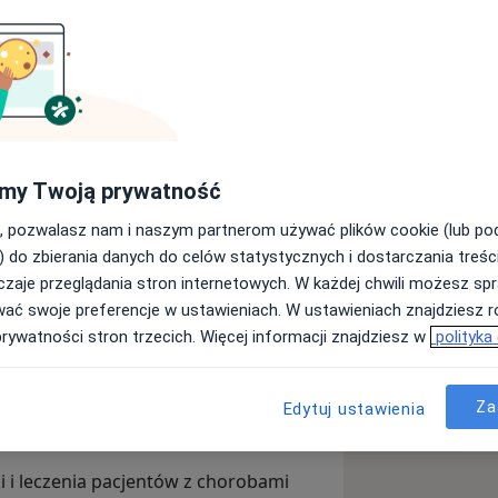
 Gdańskiego Uniwersytetu
łam w I Klinice Kardiologii
Gdańsku, gdzie byłam związana
 roku zdałam Państwowy Egzamin
 uzyskałam stopień doktora nauk
my Twoją prywatność
od tytułem „Ocena wpływu regularnej
, pozwalasz nam i naszym partnerom używać plików cookie (lub p
likacje w międzynarodowych
pidowe i nielipidowe u pacjentów
) do zbierania danych do celów statystycznych i dostarczania treśc
n. temat lipidologii oraz aferezy
układu sercowo-naczyniowego
zaje przeglądania stron internetowych. W każdej chwili możesz spr
 “Hipercholesterolemia rodzinna –
e. Jestem członkiem grupy naukowej
wać swoje preferencje w ustawieniach. W ustawieniach znajdziesz ró
WL wydawnictwo lekarskie, 2021.
jęcia dla studentów z dziedziny chorób
prywatności stron trzecich. Więcej informacji znajdziesz w
polityka
zyskałam tytuł certyfikowanego lekarza
zystwa Kardiologicznego, w tym Sekcji
akresu obesitologii.
i Niewydolności Serca. Ponadto,
Za
gicznego oraz Polskiego Towarzystwa
Edytuj ustawienia
i i leczenia pacjentów z chorobami