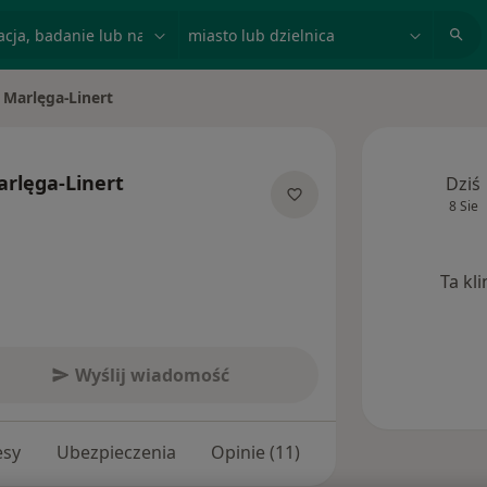
acja, badanie lub nazwisko
miasto lub dzielnica
 Marlęga-Linert
to
rlęga-Linert
Dziś
8 Sie
jalizacjach
Ta kl
Wyślij wiadomość
esy
Ubezpieczenia
Opinie (11)