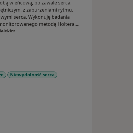
obą wieńcową, po zawale serca,
tętniczym, z zaburzeniami rytmu,
owymi serca. Wykonuję badania
G monitorowanego metodą Holtera.
ielskim.
ze
Niewydolność serca
re_diseases