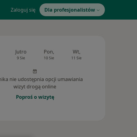
Zaloguj się
Dla profesjonalistów
Jutro
Pon,
Wt,
Śr,
Czw
9 Sie
10 Sie
11 Sie
12 Sie
13 Si
inika nie udostępnia opcji umawiania
wizyt drogą online
Poproś o wizytę