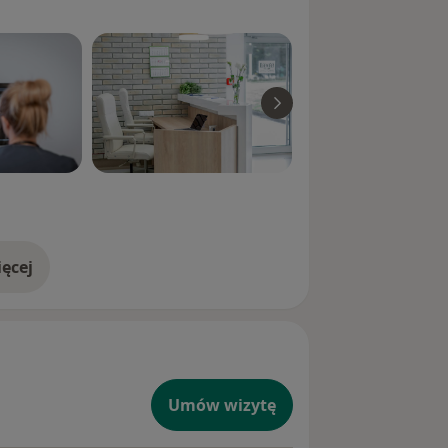
ęcej
doświadczeniu
Umów wizytę