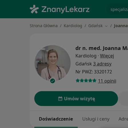
specjaliz
Strona Główna
Kardiolog
Gdańsk
Joanna
Zmień mias
dr n. med.
Joanna Ma
O spec
Kardiolog
·
Więcej
Gdańsk
3 adresy
Nr PWZ: 3320172
11 opinii
Umów wizytę
Doświadczenie
Usługi i ceny
Adr