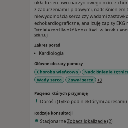
układu sercowo-naczyniowego m.in. z chor
z zaburzeniami lipidowymi, nadciśnieniem 
niewydolnością serca czy wadami zastawk
echokardiograficzne, analizuję zapisy EK
Istnieje możliwość konsultacji w języku ang
O mnie
więcej
Zakres porad
Kardiologia
Główne obszary pomocy
Choroba wieńcowa
Nadciśnienie tętnic
a11y_sr_mo
Wady serca
Zawał serca
+2
Pacjenci których przyjmuję
Dorośli (Tylko pod niektórymi adresami)
Rodzaje konsultacji
Stacjonarne
Zobacz lokalizacje (2)