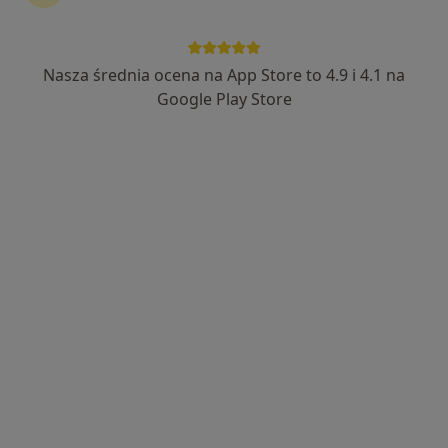
Nasza średnia ocena na App Store to 4.9 i 4.1 na
Google Play Store
Bezpieczne płatności
lek. Danuta Ruszkiewicz
·
Więcej
Kardiolog, Internista
1 opinia
Startowa 1, Gdańsk
•
Mapa
Centrum Medyczne Polmed Oddział Gdańsk Zaspa
Konsultacja kardiologiczna
od 280 zł
Specjalista nie oferuje umawiania online pod tym adresem.
Poproś o wizytę