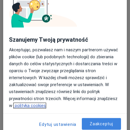
Szanujemy Twoją prywatność
Akceptując, pozwalasz nam i naszym partnerom używać
plików cookie (lub podobnych technologii) do zbierania
lek. Jakub Makurat
danych do celów statystycznych i dostarczania treści w
·
Więcej
Kardiolog
oparciu o Twoje zwyczaje przeglądania stron
730 opinii
internetowych. W każdej chwili możesz sprawdzić i
zaktualizować swoje preferencje w ustawieniach. W
Adres
Online
ustawieniach znajdziesz również linki do polityk
prywatności stron trzecich. Więcej informacji znajdziesz
Karola Szymanowskiego 2, Gdańsk
•
Mapa
w
polityka cookies
Mediss Medical Clinic
Konsultacja kardiologiczna
280 zł
Zaakceptuj
Edytuj ustawienia
Specjalista nie oferuje umawiania online pod tym adresem.