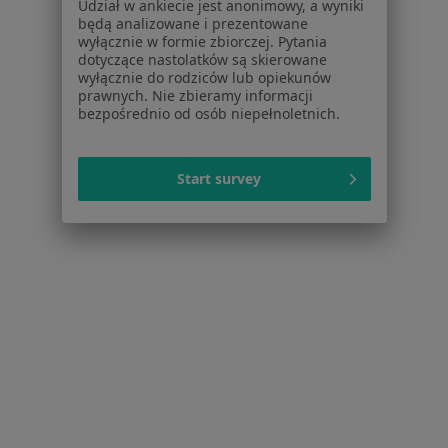
Udział w ankiecie jest anonimowy, a wyniki
Kardiolodzy Aniołki
będą analizowane i prezentowane
wyłącznie w formie zbiorczej. Pytania
Kardiolodzy Oliwa
dotyczące nastolatków są skierowane
wyłącznie do rodziców lub opiekunów
Kardiolodzy Wrzeszcz
prawnych. Nie zbieramy informacji
bezpośrednio od osób niepełnoletnich.
Kardiolodzy Strzyża
Kardiolodzy Łostowice
Start survey
Więcej (7)
Więcej w kategorii: Inne dzielnice w Gdańsku
Kardiolodzy Gdańsk Żabianka
Serwis