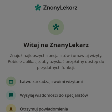
Me
Kardiolog • Żabianka, Gdańsk, pomorskie
Filtry
Ubezpieczenie
Mapa
Kardiolodzy Gdańsk Żabianka
Witaj na ZnanyLekarz
Jak działają wyniki wyszukiwania
Znajdź najlepszych specjalistów i umawiaj wizyty.
Pobierz aplikację, aby uzyskać bezpłatny dostęp do
Wybierz swoje ubezpieczenie
przydatnych funkcji:
Allianz
Compensa
INTER Polska
Łatwo zarządzaj swoimi wizytami
JP MEDICA
LUX MED
Wysyłaj wiadomości do specjalistów
Zobacz więcej
Otrzymuj powiadomienia