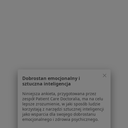
Centrum Medyczne LUX MED – Gdańsk,
al. Jana Pawła II 7
·
Więcej
Kardiologia, Interna, Endokrynologia
418 opinii
aleja Jana Pawła II 7, Gdańsk
•
Mapa
Brak dostępnych specjalistów z wolnymi terminami w tym centrum medycznym.
Pokaż profil
Dobrostan emocjonalny i
sztuczna inteligencja
Niniejsza ankieta, przygotowana przez
zespół Patient Care Doctoralia, ma na celu
1
2
3
lepsze zrozumienie, w jaki sposób ludzie
korzystają z narzędzi sztucznej inteligencji
Powiązane wyszukiwania
jako wsparcia dla swojego dobrostanu
emocjonalnego i zdrowia psychicznego.
Inne dzielnice w Gdańsku