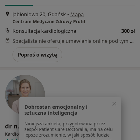
Jabłoniowa 20, Gdańsk
•
Mapa
Centrum Medyczne Zdrowy Profil
Konsultacja kardiologiczna
300 zł
Specjalista nie oferuje umawiania online pod tym adresem.
Poproś o wizytę
Dobrostan emocjonalny i
sztuczna inteligencja
Niniejsza ankieta, przygotowana przez
dr n. med. Joanna Marlęga-Linert
zespół Patient Care Doctoralia, ma na celu
·
Więcej
Kardiolog
lepsze zrozumienie, w jaki sposób ludzie