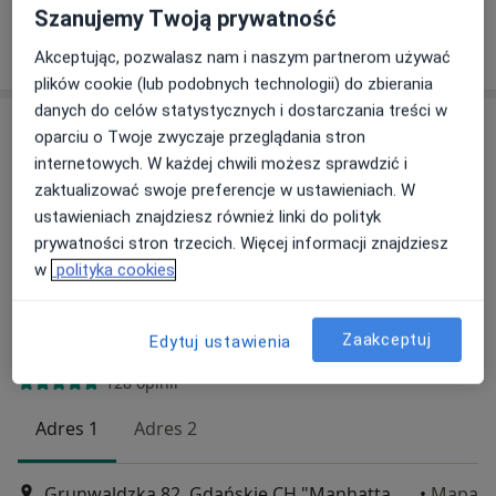
Szanujemy Twoją prywatność
Poproś o wizytę
Akceptując, pozwalasz nam i naszym partnerom używać
plików cookie (lub podobnych technologii) do zbierania
danych do celów statystycznych i dostarczania treści w
oparciu o Twoje zwyczaje przeglądania stron
internetowych. W każdej chwili możesz sprawdzić i
zaktualizować swoje preferencje w ustawieniach. W
ustawieniach znajdziesz również linki do polityk
prywatności stron trzecich. Więcej informacji znajdziesz
w
polityka cookies
Bezpieczne płatności
lek. Dorota Cholewińska
Zaakceptuj
Edytuj ustawienia
·
Więcej
Kardiolog, Endokrynolog
128 opinii
Adres 1
Adres 2
Grunwaldzka 82, Gdańskie CH "Manhattan", Gdańsk
•
Mapa