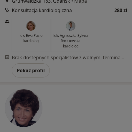
Grunwaldzka 163, Gdańsk
•
Mapa
Konsultacja kardiologiczna
280 zł
lek. Ewa Puzio
lek. Agnieszka Sylwia
kardiolog
Roczkowska
kardiolog
Brak dostępnych specjalistów z wolnymi terminami w tym centrum medycznym.
Pokaż profil