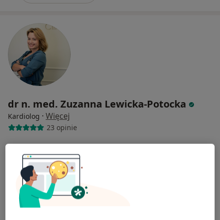
dr n. med. Zuzanna Lewicka-Potocka
·
Więcej
Kardiolog
23 opinie
Adres 1
Adres 2
Franciszka Rakoczego 31, Gdańsk
•
Mapa
LEGE.CLINIC
Konsultacja kardiologiczna
250 zł
Specjalista nie oferuje umawiania online pod tym adresem.