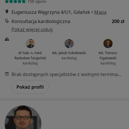
150 opinii
Eugeniusza Węgrzyna 4/U1, Gdańsk
•
Mapa
Konsultacja kardiologiczna
200 zł
Pokaż więcej usług
dr hab. n. med.
lek. Jakub Sobolewski
lek. Tomasz
Radosław Targoński
kardiolog
Figatowski
kardiolog
kardiolog
Brak dostępnych specjalistów z wolnymi terminami w tym centrum medycznym.
Pokaż profil