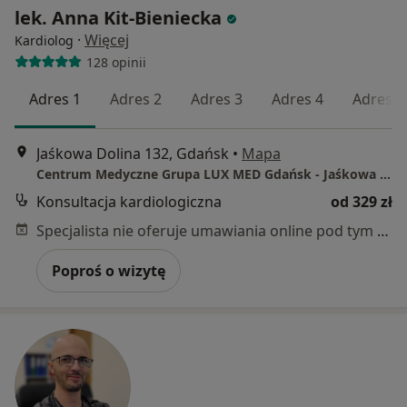
lek. Anna Kit-Bieniecka
·
Więcej
Kardiolog
128 opinii
Adres 1
Adres 2
Adres 3
Adres 4
Adres 5
Jaśkowa Dolina 132, Gdańsk
•
Mapa
Centrum Medyczne Grupa LUX MED Gdańsk - Jaśkowa Dolina 132
Konsultacja kardiologiczna
od 329 zł
Specjalista nie oferuje umawiania online pod tym adresem.
Poproś o wizytę