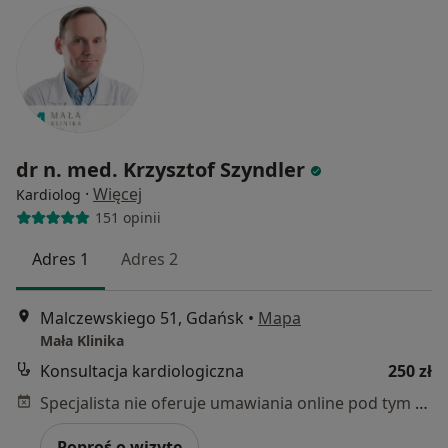
dr n. med. Krzysztof Szyndler
·
Więcej
Kardiolog
151 opinii
Adres 1
Adres 2
Malczewskiego 51, Gdańsk
•
Mapa
Mała Klinika
Konsultacja kardiologiczna
250 zł
Specjalista nie oferuje umawiania online pod tym adresem.
Poproś o wizytę