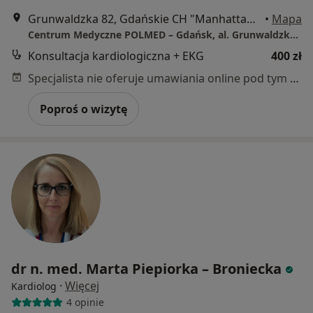
Grunwaldzka 82, Gdańskie CH "Manhattan", Gdańsk
•
Mapa
Centrum Medyczne POLMED – Gdańsk, al. Grunwaldzka 82
Konsultacja kardiologiczna + EKG
400 zł
Specjalista nie oferuje umawiania online pod tym adresem.
Poproś o wizytę
dr n. med. Marta Piepiorka – Broniecka
·
Więcej
Kardiolog
4 opinie