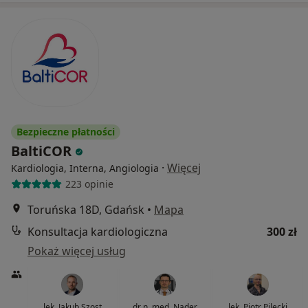
Bezpieczne płatności
BaltiCOR
·
Więcej
Kardiologia, Interna, Angiologia
223 opinie
Toruńska 18D, Gdańsk
•
Mapa
Konsultacja kardiologiczna
300 zł
Pokaż więcej usług
lek. Jakub Szost
dr n. med. Nader
lek. Piotr Pilecki