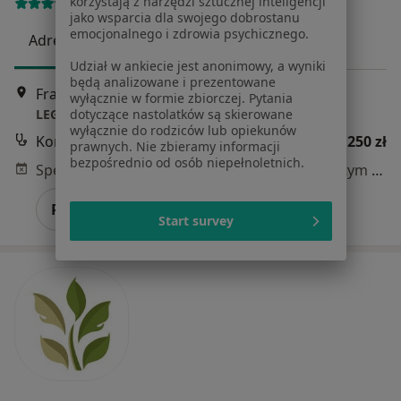
korzystają z narzędzi sztucznej inteligencji
11 opinii
jako wsparcia dla swojego dobrostanu
emocjonalnego i zdrowia psychicznego.
Adres 1
Adres 2
Adres 3
Udział w ankiecie jest anonimowy, a wyniki
będą analizowane i prezentowane
Franciszka Rakoczego 31, Gdańsk
•
Mapa
wyłącznie w formie zbiorczej. Pytania
LEGE.CLINIC
dotyczące nastolatków są skierowane
wyłącznie do rodziców lub opiekunów
Konsultacja kardiologiczna
250 zł
prawnych. Nie zbieramy informacji
bezpośrednio od osób niepełnoletnich.
Specjalista nie oferuje umawiania online pod tym adresem.
Poproś o wizytę
Start survey