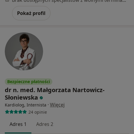
Brak dostępnych specjalistów z wolnymi terminami w tym centrum medycznym.
Pokaż profil
Bezpieczne płatności
dr n. med. Małgorzata Nartowicz-
Słoniewska
·
Więcej
Kardiolog, Internista
24 opinie
Adres 1
Adres 2