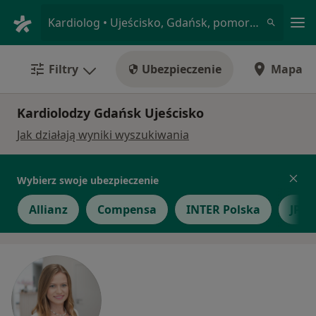
Me
Kardiolog • Ujeścisko, Gdańsk, pomorskie
Filtry
Ubezpieczenie
Mapa
Kardiolodzy Gdańsk Ujeścisko
Jak działają wyniki wyszukiwania
Wybierz swoje ubezpieczenie
Allianz
Compensa
INTER Polska
JP M