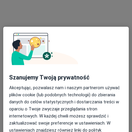
39 opinii
Adres 1
Adres 2
Grunwaldzka 82, Gdańskie CH "Manhattan", Gdańsk
•
Mapa
Centrum Medyczne POLMED – Gdańsk, al. Grunwaldzka 82
Konsultacja kardiologiczna
280 zł
Specjalista nie oferuje umawiania online pod tym adresem.
Poproś o wizytę
Szanujemy Twoją prywatność
Akceptując, pozwalasz nam i naszym partnerom używać
plików cookie (lub podobnych technologii) do zbierania
danych do celów statystycznych i dostarczania treści w
oparciu o Twoje zwyczaje przeglądania stron
internetowych. W każdej chwili możesz sprawdzić i
zaktualizować swoje preferencje w ustawieniach. W
ustawieniach znajdziesz również linki do polityk