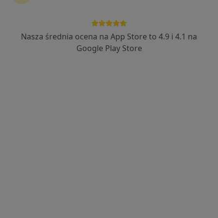
Nasza średnia ocena na App Store to 4.9 i 4.1 na
Bezpieczne płatności
Google Play Store
lek. Justyna Rohun
·
Więcej
W trakcie specjalizacji (Kardiolog)
21 opinii
Adres 1
Adres 2
Online
Wajdeloty 12A, Gdańsk
•
Mapa
Medycyna SimClinic
Konsultacja kardiologiczna
280 zł
Specjalista nie oferuje umawiania online pod tym adresem.
Poproś o wizytę