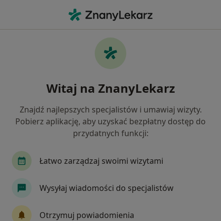
Me
Kołatanie Serca • Gdańsk, pomorskie
Filtry
• 1
Ubezpieczenie
Map
Kołatanie serca specjaliści w Gdańsku
Witaj na ZnanyLekarz
Jak działają wyniki wyszukiwania
Znajdź najlepszych specjalistów i umawiaj wizyty.
Pobierz aplikację, aby uzyskać bezpłatny dostęp do
Jakiego specjalisty szukasz?
przydatnych funkcji:
Kardiolog
Internista
Endokrynolog
G
Łatwo zarządzaj swoimi wizytami
Wysyłaj wiadomości do specjalistów
Otrzymuj powiadomienia