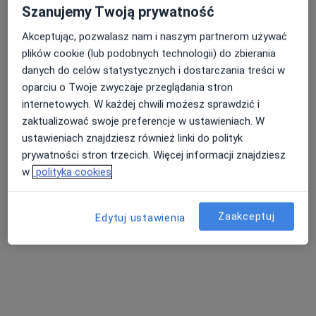
·
Więcej
Kardiolog
Szanujemy Twoją prywatność
11 opinii
Akceptując, pozwalasz nam i naszym partnerom używać
Adres 1
Adres 2
Adres 3
plików cookie (lub podobnych technologii) do zbierania
danych do celów statystycznych i dostarczania treści w
oparciu o Twoje zwyczaje przeglądania stron
Aleja Zwycięstwa 239/12, Gdynia
•
Mapa
internetowych. W każdej chwili możesz sprawdzić i
MediPort
zaktualizować swoje preferencje w ustawieniach. W
Konsultacja kardiologiczna
300 zł
ustawieniach znajdziesz również linki do polityk
Specjalista nie oferuje umawiania online pod tym adresem.
prywatności stron trzecich. Więcej informacji znajdziesz
w
polityka cookies
Poproś o wizytę
Zaakceptuj
Edytuj ustawienia