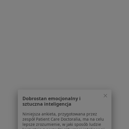
lek. Dariusz Surman
·
Więcej
Kardiolog, Internista
23 opinie
Plac Dwóch Miast 1, Gdańsk
•
Mapa
Rehasport | Gdańsk
Konsultacja kardiologiczna
180 zł
Specjalista nie oferuje umawiania online pod tym adresem.
Dobrostan emocjonalny i
Poproś o wizytę
sztuczna inteligencja
Niniejsza ankieta, przygotowana przez
zespół Patient Care Doctoralia, ma na celu
lepsze zrozumienie, w jaki sposób ludzie