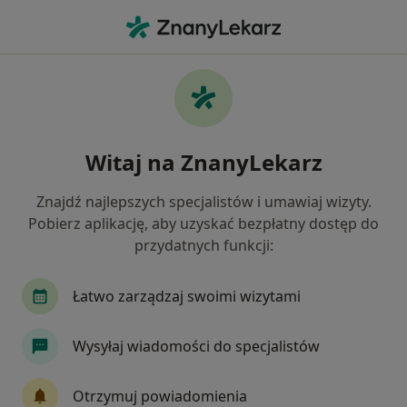
Me
Kardiolog • Sopot, pomorskie
Filtry
Ubezpieczenie
Mapa
Polecani kardiolodzy w Sopocie
Witaj na ZnanyLekarz
Jak działają wyniki wyszukiwania
Znajdź najlepszych specjalistów i umawiaj wizyty.
Pobierz aplikację, aby uzyskać bezpłatny dostęp do
Wybierz swoje ubezpieczenie
przydatnych funkcji:
Compensa
INTER Polska
LUX MED
Łatwo zarządzaj swoimi wizytami
Signal Iduna
Wysyłaj wiadomości do specjalistów
Otrzymuj powiadomienia