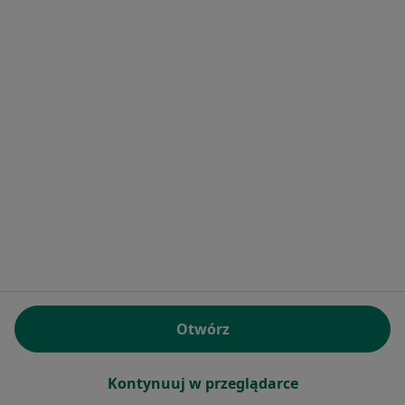
Centrum Medyczne KARDIOTEL
·
Więcej
Kardiologia, Okulistyka, Interna
31 opinii
Jana z Kolna 16, Sopot
•
Mapa
Brak dostępnych specjalistów z wolnymi terminami w tym centrum medycznym.
Pokaż profil
Otwórz
Kontynuuj w przeglądarce