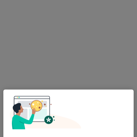
37 opinii
Rdestowa 138A, Gdynia
•
Mapa
METACOR | Centrum Medyczne
Konsultacja kardiologiczna
250 zł
Specjalista nie oferuje umawiania online pod tym adresem.
Poproś o wizytę
Bezpieczne płatności
lek. Bartłomiej Lesisz