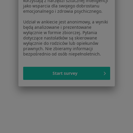
korzystają z narzędzi sztucznej inteligencji
jako wsparcia dla swojego dobrostanu
emocjonalnego i zdrowia psychicznego.
Udział w ankiecie jest anonimowy, a wyniki
będą analizowane i prezentowane
wyłącznie w formie zbiorczej. Pytania
dotyczące nastolatków są skierowane
lek. Urszula Świerczyńska-Pusz
wyłącznie do rodziców lub opiekunów
·
Więcej
Kardiolog, Internista
prawnych. Nie zbieramy informacji
bezpośrednio od osób niepełnoletnich.
185 opinii
Rzemieślnicza 3, Sopot
•
Mapa
Centrum Medyczne Senior
Start survey
Konsultacja kardiologiczna
160 zł
Specjalista nie oferuje umawiania online pod tym adresem.
Poproś o wizytę