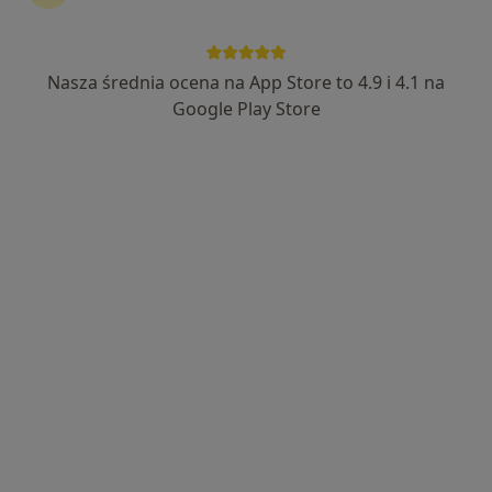
Nasza średnia ocena na App Store to 4.9 i 4.1 na
Google Play Store
Wyróżniony
Andrzej Pecka
·
Więcej
Kardiolog, Internista
424 opinie
Adres
Online
Małopolska 16A, Sopot
•
Mapa
Prywatna Praktyka Lekarska Andrzej Pecka
Konsultacja kardiologiczna (pierwsza wizyta)
od 300 zł
Specjalista nie oferuje umawiania online pod tym adresem.