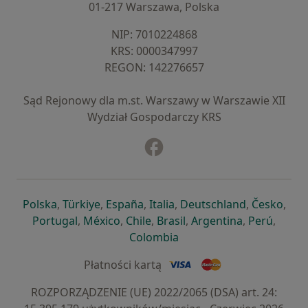
01-217 Warszawa, Polska
NIP: ⁠7010224868
KRS: ⁠0000347997
REGON: ⁠142276657
Sąd Rejonowy dla m.st. Warszawy w Warszawie XII
Wydział Gospodarczy KRS
Facebook
otwiera się w nowej karcie
otwiera się w nowej karcie
otwiera się w nowej karcie
otwiera się w nowej karcie
otwiera się w nowej karci
otwiera się
otwi
Polska
,
Türkiye
,
España
,
Italia
,
Deutschland
,
Česko
,
otwiera się w nowej karcie
otwiera się w nowej karcie
otwiera się w nowej karcie
otwiera się w nowej kar
otwiera się 
otwier
Portugal
,
México
,
Chile
,
Brasil
,
Argentina
,
Perú
,
otwiera się w nowej karc
Colombia
Płatności kartą
ROZPORZĄDZENIE (UE) 2022/2065 (DSA) art. 24: