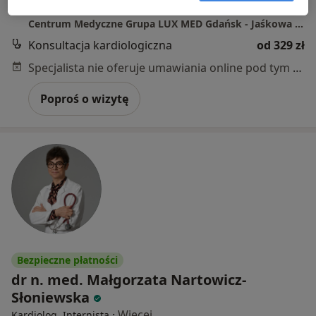
Jaśkowa Dolina 132, Gdańsk
•
Mapa
Centrum Medyczne Grupa LUX MED Gdańsk - Jaśkowa Dolina 132
Konsultacja kardiologiczna
od 329 zł
Specjalista nie oferuje umawiania online pod tym adresem.
Poproś o wizytę
Bezpieczne płatności
dr n. med. Małgorzata Nartowicz-
Słoniewska
·
Więcej
Kardiolog, Internista