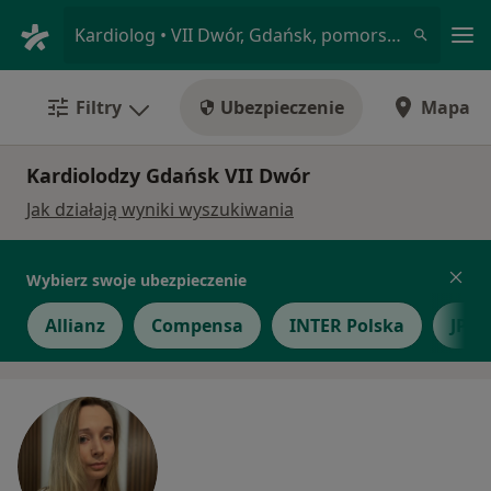
Me
Kardiolog • VII Dwór, Gdańsk, pomorskie
Filtry
Ubezpieczenie
Mapa
Kardiolodzy Gdańsk VII Dwór
Jak działają wyniki wyszukiwania
Wybierz swoje ubezpieczenie
Allianz
Compensa
INTER Polska
JP M