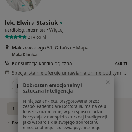
lek. Elwira Stasiuk
·
Więcej
Kardiolog, Internista
214 opinii
Malczewskiego 51, Gdańsk
•
Mapa
Mała Klinika
Konsultacja kardiologiczna
230 zł
Specjalista nie oferuje umawiania online pod tym adresem.
Dobrostan emocjonalny i
Poproś o wizytę
sztuczna inteligencja
Niniejsza ankieta, przygotowana przez
zespół Patient Care Doctoralia, ma na celu
1
2
3
4
5
6
7
lepsze zrozumienie, w jaki sposób ludzie
korzystają z narzędzi sztucznej inteligencji
jako wsparcia dla swojego dobrostanu
Powiązane wyszukiwania
emocjonalnego i zdrowia psychicznego.