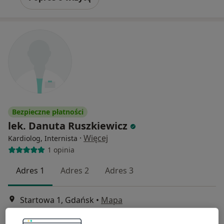
Bezpieczne płatności
lek. Danuta Ruszkiewicz
·
Więcej
Kardiolog, Internista
1 opinia
Adres 1
Adres 2
Adres 3
Startowa 1, Gdańsk
•
Mapa
Centrum Medyczne Polmed Oddział Gdańsk Zaspa