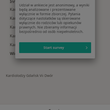
Inne dzielnice w Gdańsku
Udział w ankiecie jest anonimowy, a wyniki
Kardiolodzy Aniołki
będą analizowane i prezentowane
wyłącznie w formie zbiorczej. Pytania
Kardiolodzy Oliwa
dotyczące nastolatków są skierowane
wyłącznie do rodziców lub opiekunów
Kardiolodzy Wrzeszcz
prawnych. Nie zbieramy informacji
bezpośrednio od osób niepełnoletnich.
Kardiolodzy Żabianka
Kardiolodzy Strzyża
Start survey
Więcej (7)
Więcej w kategorii: Inne dzielnice w Gdańsku
Kardiolodzy Gdańsk Vii Dwór