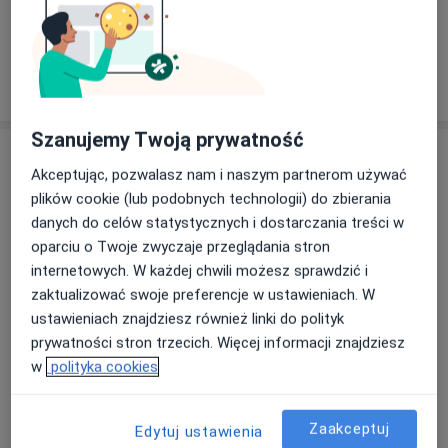
Konsultacja kardiologiczna
od 280 zł
Specjalista nie oferuje umawiania online pod tym adresem.
Poproś o wizytę
Szanujemy Twoją prywatność
Akceptując, pozwalasz nam i naszym partnerom używać
plików cookie (lub podobnych technologii) do zbierania
danych do celów statystycznych i dostarczania treści w
oparciu o Twoje zwyczaje przeglądania stron
internetowych. W każdej chwili możesz sprawdzić i
zaktualizować swoje preferencje w ustawieniach. W
lek. Anna Kit-Bieniecka
ustawieniach znajdziesz również linki do polityk
·
Więcej
Kardiolog
prywatności stron trzecich. Więcej informacji znajdziesz
128 opinii
w
polityka cookies
Adres 1
Adres 2
Adres 3
Adres 4
Adres 5
Zaakceptuj
Edytuj ustawienia