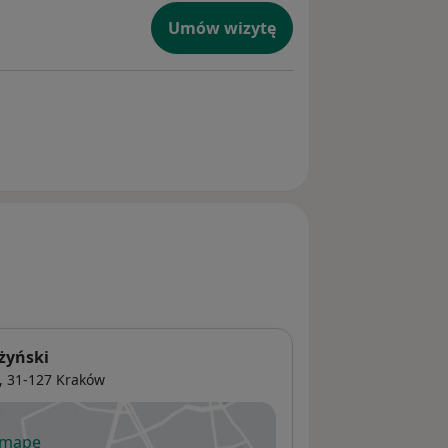
Umów wizytę
żyński
, 31-127
Kraków
 mapę