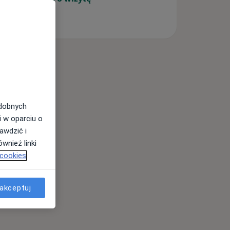
odobnych
i w oparciu o
awdzić i
wnież linki
 cookies
akceptuj