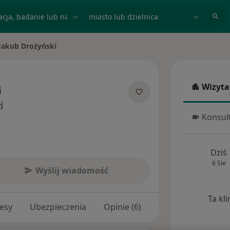
acja, badanie lub nazwisko
miasto lub dzielnica
Jakub Drożyński
ń miasto
Wizyta
i
Wizyta w
O specjalizacjach
j
Konsult
Konsulta
Dziś
6 Sie
Wyślij wiadomość
Ta kl
esy
Ubezpieczenia
Opinie (6)