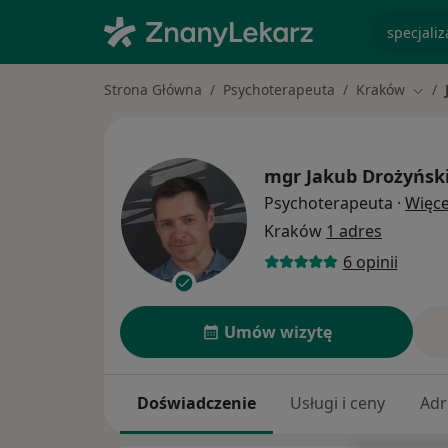
specjaliz
Strona Główna
Psychoterapeuta
Kraków
Zmie
mgr
Jakub Drożyńsk
Psychoterapeuta
·
Więce
Kraków
1 adres
6 opinii
Umów wizytę
Doświadczenie
Usługi i ceny
Adr