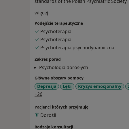
standards of the Polish Psychiatric Society.
O mnie
więcej
Podejście terapeutyczne
Psychoterapia
Psychoterapia
Psychoterapia psychodynamiczna
Zakres porad
Psychologia dorosłych
Główne obszary pomocy
Depresja
Lęki
Kryzys emocjonalny
a11y_sr_more_diseases
+26
Pacjenci których przyjmuję
Dorośli
Rodzaje konsultacji