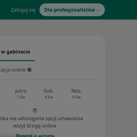
Zaloguj się
Dla profesjonalistów
 w gabinecie
 gabinecie
acja online
cja online
Jutro
Sob,
Ndz,
Pon,
Wt,
7 Sie
8 Sie
9 Sie
10 Sie
11 Si
inika nie udostępnia opcji umawiania
wizyt drogą online
Poproś o wizytę