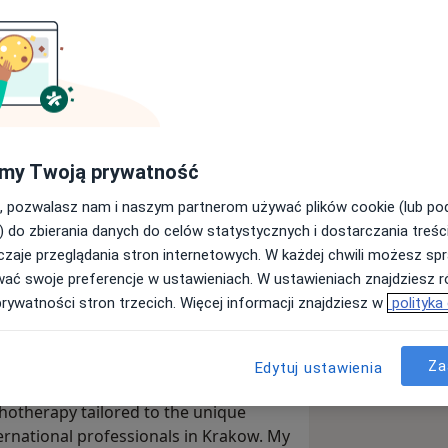
je w języku polskim i angielskim
amicznej, pracując z osobami, które
lacjach, lęku, obniżonego nastroju lub
e opiera się na głębokim rozumieniu
my Twoją prywatność
 na codzienne wybory i
, pozwalasz nam i naszym partnerom używać plików cookie (lub p
) do zbierania danych do celów statystycznych i dostarczania treśc
ęcej niż doraźnych rozwiązań –
zaje przeglądania stron internetowych. W każdej chwili możesz spr
 terapeutycznej. Swoją praktykę
wać swoje preferencje w ustawieniach. W ustawieniach znajdziesz ró
um Krakowa (ul. Kochanowskiego)
prywatności stron trzecich. Więcej informacji znajdziesz w
polityka
i standardy etyczne zgodne z wymogami
Za
Edytuj ustawienia
| Individual Support for Expats
hotherapy tailored to the unique
ernational professionals in Krakow. My