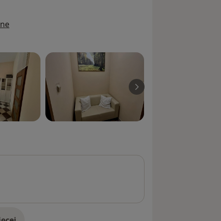
ine
ęcej