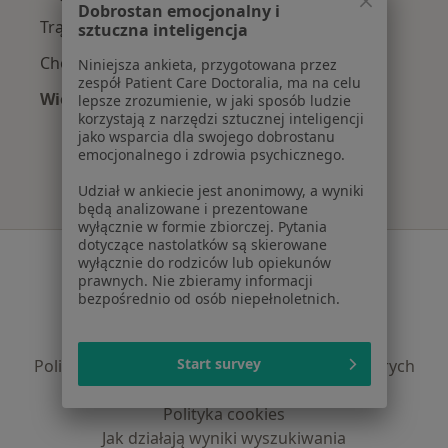
Dobrostan emocjonalny i
Trądzik w Wrocławiu
sztuczna inteligencja
Choroby skóry w Wrocławiu
Niniejsza ankieta, przygotowana przez
zespół Patient Care Doctoralia, ma na celu
Więcej (15)
lepsze zrozumienie, w jaki sposób ludzie
korzystają z narzędzi sztucznej inteligencji
Więcej w kategorii: Najczęście leczone chorob
jako wsparcia dla swojego dobrostanu
emocjonalnego i zdrowia psychicznego.
Udział w ankiecie jest anonimowy, a wyniki
będą analizowane i prezentowane
wyłącznie w formie zbiorczej. Pytania
dotyczące nastolatków są skierowane
Serwis
wyłącznie do rodziców lub opiekunów
prawnych. Nie zbieramy informacji
Regulamin
bezpośrednio od osób niepełnoletnich.
Polityka prywatności pacjentów
Polityka prywatności profesjonalistów
Start survey
Polityka prywatności dla profesjonalistów, których
dane pozyskaliśmy samodzielnie
Polityka cookies
Jak działają wyniki wyszukiwania