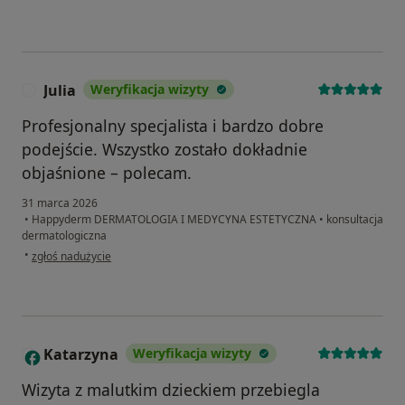
Julia
Weryfikacja wizyty
J
Profesjonalny specjalista i bardzo dobre
podejście. Wszystko zostało dokładnie
objaśnione – polecam.
31 marca 2026
•
Happyderm DERMATOLOGIA I MEDYCYNA ESTETYCZNA
•
konsultacja
dermatologiczna
w opinii użytkownika Julia
•
zgłoś nadużycie
Katarzyna
Weryfikacja wizyty
K
Wizyta z malutkim dzieckiem przebiegla