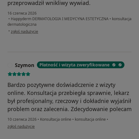
przeprowadził wnikliwy wywiad.
16 czerwca 2026
•
Happyderm DERMATOLOGIA I MEDYCYNA ESTETYCZNA
•
konsultacja
dermatologiczna
w opinii użytkownika Maciej
•
zgłoś nadużycie
Szymon
Płatność i wizyta zweryfikowane
S
Bardzo pozytywne doświadczenie z wizyty
online. Konsultacja przebiegła sprawnie, lekarz
był profesjonalny, rzeczowy i dokładnie wyjaśnił
problem oraz zalecenia. Zdecydowanie polecam
10 czerwca 2026
•
Konsultacja online
•
konsultacja online
•
w opinii użytkownika Szymon
zgłoś nadużycie