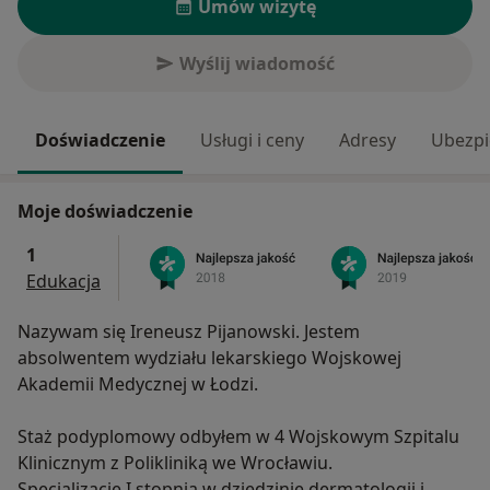
Umów wizytę
Wyślij wiadomość
Doświadczenie
Usługi i ceny
Adresy
Ubezpi
Moje doświadczenie
1
Edukacja
Nazywam się Ireneusz Pijanowski. Jestem
absolwentem wydziału lekarskiego Wojskowej
Akademii Medycznej w Łodzi.
Staż podyplomowy odbyłem w 4 Wojskowym Szpitalu
Klinicznym z Polikliniką we Wrocławiu.
Specjalizację I stopnia w dziedzinie dermatologii i