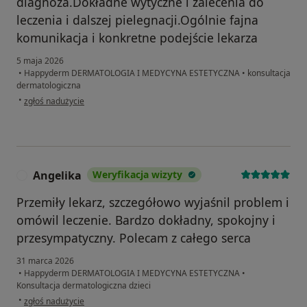
diagnoza.Dokładne wytyczne i zalecenia do
leczenia i dalszej pielegnacji.Ogólnie fajna
komunikacja i konkretne podejście lekarza
5 maja 2026
•
Happyderm DERMATOLOGIA I MEDYCYNA ESTETYCZNA
•
konsultacja
dermatologiczna
w opinii użytkownika Rafał
•
zgłoś nadużycie
Angelika
Weryfikacja wizyty
A
Przemiły lekarz, szczegółowo wyjaśnil problem i
omówil leczenie. Bardzo dokładny, spokojny i
przesympatyczny. Polecam z całego serca
31 marca 2026
•
Happyderm DERMATOLOGIA I MEDYCYNA ESTETYCZNA
•
Konsultacja dermatologiczna dzieci
w opinii użytkownika Angelika
•
zgłoś nadużycie