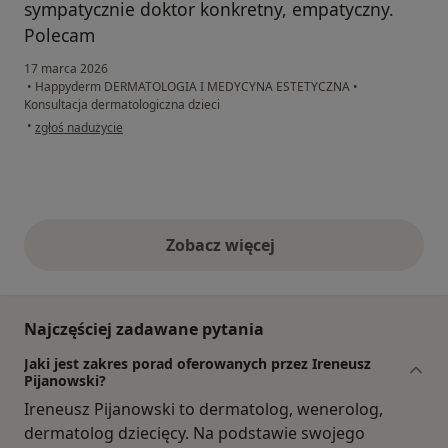
sympatycznie doktor konkretny, empatyczny.
Polecam
17 marca 2026
•
Happyderm DERMATOLOGIA I MEDYCYNA ESTETYCZNA
•
Konsultacja dermatologiczna dzieci
w opinii użytkownika Katarzyna
•
zgłoś nadużycie
Zobacz więcej
opinie powyżej
Najczęściej zadawane pytania
Jaki jest zakres porad oferowanych przez Ireneusz
Pijanowski?
Ireneusz Pijanowski to dermatolog, wenerolog,
dermatolog dziecięcy. Na podstawie swojego