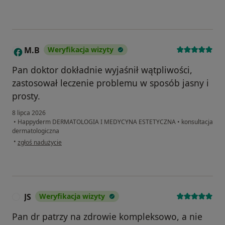
M.B
Weryfikacja wizyty
M
Pan doktor dokładnie wyjaśnił wątpliwości,
zastosował leczenie problemu w sposób jasny i
prosty.
8 lipca 2026
•
Happyderm DERMATOLOGIA I MEDYCYNA ESTETYCZNA
•
konsultacja
dermatologiczna
w opinii użytkownika M.B
•
zgłoś nadużycie
JS
Weryfikacja wizyty
J
Pan dr patrzy na zdrowie kompleksowo, a nie