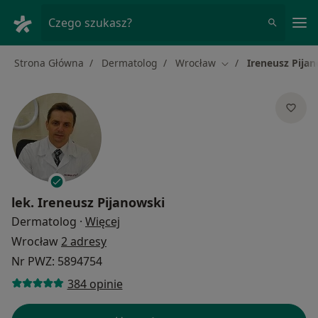
Me
Czego szukasz?
Strona Główna
Dermatolog
Wrocław
Ireneusz Pija
Zmień miasto
lek.
Ireneusz Pijanowski
O specjalizacjach
Dermatolog
·
Więcej
Wrocław
2 adresy
Nr PWZ: 5894754
384 opinie