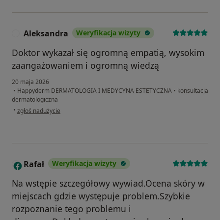
Aleksandra
Weryfikacja wizyty
A
Doktor wykazał się ogromną empatią, wysokim
zaangażowaniem i ogromną wiedzą
20 maja 2026
•
Happyderm DERMATOLOGIA I MEDYCYNA ESTETYCZNA
•
konsultacja
dermatologiczna
w opinii użytkownika Aleksandra
•
zgłoś nadużycie
Rafał
Weryfikacja wizyty
R
Na wstępie szczegółowy wywiad.Ocena skóry w
miejscach gdzie występuje problem.Szybkie
rozpoznanie tego problemu i