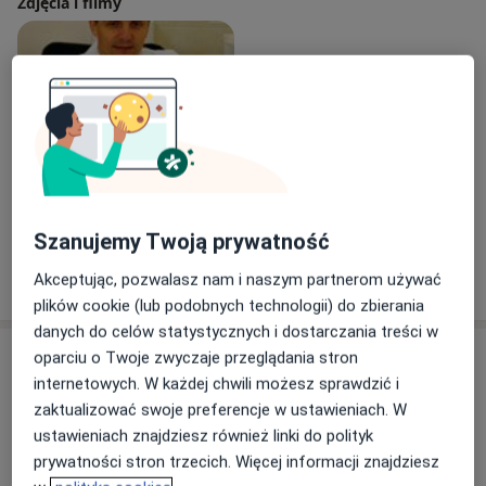
Zdjęcia i filmy
Zobacz galerię (1)
Szanujemy Twoją prywatność
Pokaż więcej
Akceptując, pozwalasz nam i naszym partnerom używać
o doświadczeniu
plików cookie (lub podobnych technologii) do zbierania
danych do celów statystycznych i dostarczania treści w
Usługi i ceny
oparciu o Twoje zwyczaje przeglądania stron
internetowych. W każdej chwili możesz sprawdzić i
Konsultacja online
zaktualizować swoje preferencje w ustawieniach. W
Umów wizytę
Od 250 zł
Szczegóły
ustawieniach znajdziesz również linki do polityk
prywatności stron trzecich. Więcej informacji znajdziesz