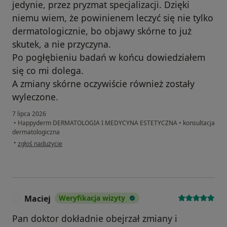
jedynie, przez pryzmat specjalizacji. Dzięki
niemu wiem, że powinienem leczyć się nie tylko
dermatologicznie, bo objawy skórne to już
skutek, a nie przyczyna.
Po pogłębieniu badań w końcu dowiedziałem
się co mi dolega.
A zmiany skórne oczywiście również zostały
wyleczone.
7 lipca 2026
•
Happyderm DERMATOLOGIA I MEDYCYNA ESTETYCZNA
•
konsultacja
dermatologiczna
w opinii użytkownika JS
•
zgłoś nadużycie
Maciej
Weryfikacja wizyty
M
Pan doktor dokładnie obejrzał zmiany i