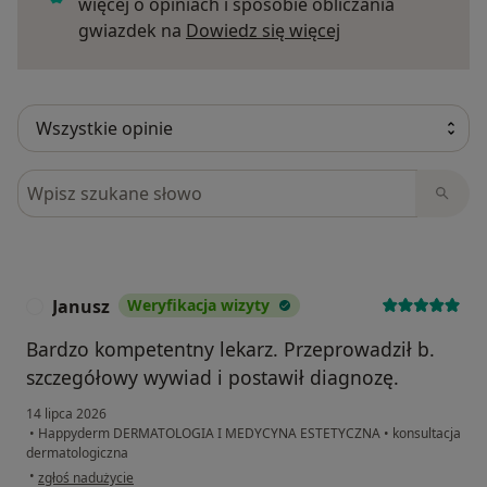
więcej o opiniach i sposobie obliczania
Dowiedz się więce
gwiazdek na
Dowiedz się więcej
Szukaj w opiniach
Janusz
Weryfikacja wizyty
J
Bardzo kompetentny lekarz. Przeprowadził b.
szczegółowy wywiad i postawił diagnozę.
14 lipca 2026
•
Happyderm DERMATOLOGIA I MEDYCYNA ESTETYCZNA
•
konsultacja
dermatologiczna
w opinii użytkownika Janusz
•
zgłoś nadużycie