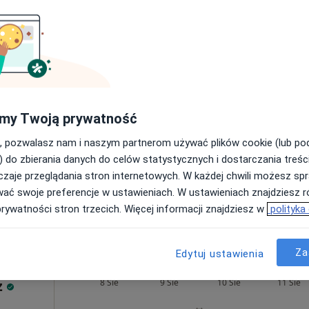
200 zł
Dziś
Jutro
Pon,
Wt,
8 Sie
9 Sie
10 Sie
11 Sie
Umawianie online nie jest dostępne
my Twoją prywatność
Poproś o wizytę
, pozwalasz nam i naszym partnerom używać plików cookie (lub p
) do zbierania danych do celów statystycznych i dostarczania treśc
zaje przeglądania stron internetowych. W każdej chwili możesz spr
wać swoje preferencje w ustawieniach. W ustawieniach znajdziesz ró
prywatności stron trzecich. Więcej informacji znajdziesz w
polityka
200 zł
Za
Edytuj ustawienia
 Maria
Dziś
Jutro
Pon,
Wt,
z
8 Sie
9 Sie
10 Sie
11 Sie