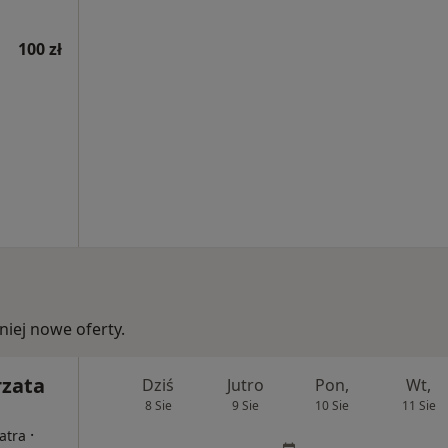
100 zł
iej nowe oferty.
rzata
Dziś
Jutro
Pon,
Wt,
8 Sie
9 Sie
10 Sie
11 Sie
·
atra