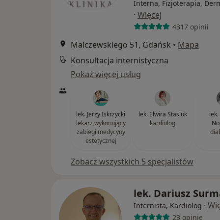
Interna, Fizjoterapia, Der
·
Więcej
4317 opinii
Malczewskiego 51, Gdańsk
•
Mapa
Konsultacja internistyczna
Pokaż więcej usług
lek. Jerzy Iskrzycki
lek. Elwira Stasiuk
lek
lekarz wykonujący
kardiolog
No
zabiegi medycyny
dia
estetycznej
Zobacz wszystkich 5 specjalistów
lek. Dariusz Sur
·
Wię
Internista, Kardiolog
23 opinie