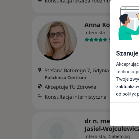
Konsultacja lekarza rodzinnego
Anna Kos
Internista
59 opinii
Szanuje
Akceptując
Stefana Batorego 7, Gdynia
•
Mapa
technologii
Policlinica Centrum
Twoje zwyc
Akceptuje TU Zdrowie
zaktualizo
do polityk 
Konsultacja internistyczna
dr n. med. Hanna
Jasiel-Wojculewic
Internista, Diabetolog