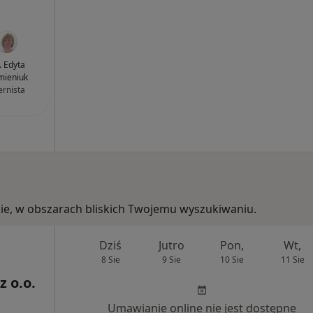
. Edyta
mieniuk
ernista
kie, w obszarach bliskich Twojemu wyszukiwaniu.
Dziś
Jutro
Pon,
Wt,
8 Sie
9 Sie
10 Sie
11 Sie
z o.o.
Umawianie online nie jest dostępne