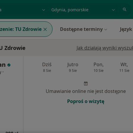
acja, badanie lub nazwisko
miasto lub dzielnica
zenie:
TU Zdrowie
Dostępne terminy
Język
TU Zdrowie
Jak działają wyniki wysz
an
Dziś
Jutro
Pon,
Wt,
8 Sie
9 Sie
10 Sie
11 Sie
·
y
Umawianie online nie jest dostępne
Poproś o wizytę