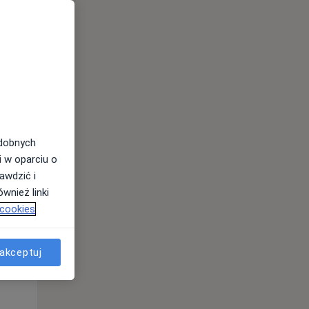
Śr,
Czw,
Pt,
12 Sie
13 Sie
14 Sie
odobnych
i w oparciu o
awdzić i
wnież linki
 cookies
akceptuj
Śr,
Czw,
Pt,
12 Sie
13 Sie
14 Sie