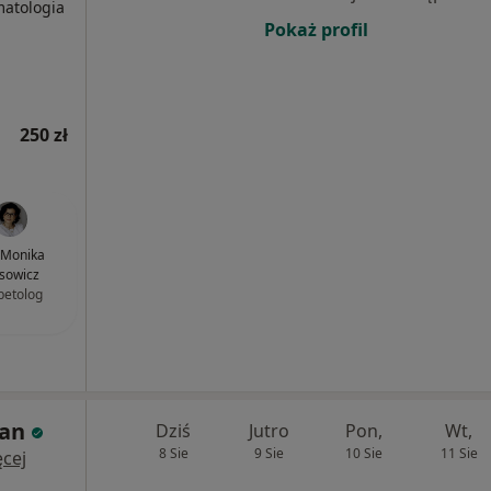
matologia
Pokaż profil
250 zł
. Monika
sowicz
betolog
man
Dziś
Jutro
Pon,
Wt,
8 Sie
9 Sie
10 Sie
11 Sie
cej