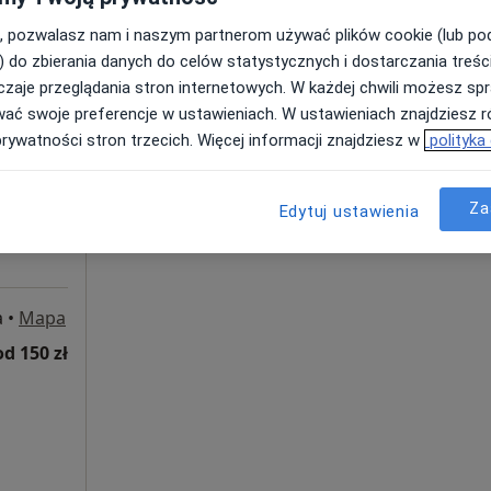
od 150 zł
, pozwalasz nam i naszym partnerom używać plików cookie (lub p
) do zbierania danych do celów statystycznych i dostarczania treśc
Dziś
Jutro
Sob,
Ndz,
zaje przeglądania stron internetowych. W każdej chwili możesz spr
6 Sie
7 Sie
8 Sie
9 Sie
wać swoje preferencje w ustawieniach. W ustawieniach znajdziesz ró
prywatności stron trzecich. Więcej informacji znajdziesz w
polityka
Więcej
Umawianie online nie jest dostępne
Za
Edytuj ustawienia
Pokaż profil
a
•
Mapa
od 150 zł