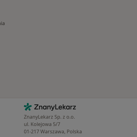
ia
Najczęście leczone choroby
Kontakt
ZnanyLekarz - Strona główna
ZnanyLekarz Sp. z o.o.
ul. Kolejowa 5/7
01-217 Warszawa, Polska