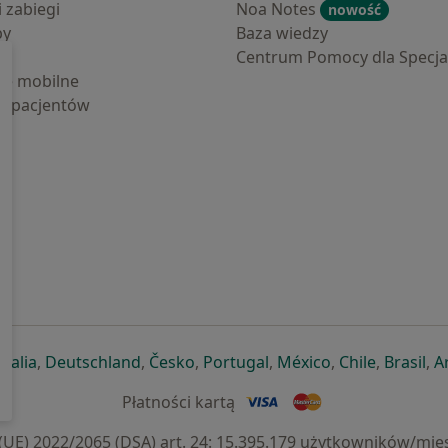
i zabiegi
Noa Notes
nowość
by
Baza wiedzy
Centrum Pomocy dla Specjal
cje mobilne
la pacjentów
ej karcie
ię w nowej karcie
twiera się w nowej karcie
otwiera się w nowej karcie
otwiera się w nowej karcie
otwiera się w nowej karcie
otwiera się w nowej kar
otwiera się w n
otwiera s
otw
Italia
,
Deutschland
,
Česko
,
Portugal
,
México
,
Chile
,
Brasil
,
A
Płatności kartą
) 2022/2065 (DSA) art. 24: 15.395.179 użytkowników/mies