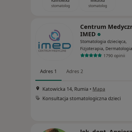
Kalinowska
Mikulska
stomatolog
stomatolog
Centrum Medycz
IMED
Stomatologia dziecięca,
Fizjoterapia, Dermatologi
1790 opinii
Adres 1
Adres 2
Katowicka 14, Rumia
•
Mapa
Konsultacja stomatologiczna dzieci
lek. dent. Agnies