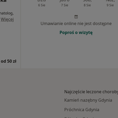
6 Sie
7 Sie
8 Sie
9 Sie
matolog,
·
Więcej
Umawianie online nie jest dostępne
Poproś o wizytę
od 50 zł
Najczęście leczone chorob
Kamień nazębny Gdynia
Próchnica Gdynia