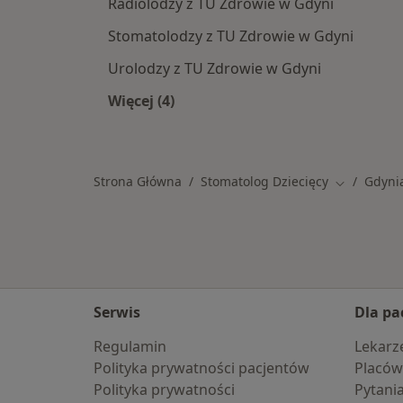
Radiolodzy z TU Zdrowie w Gdyni
Stomatolodzy z TU Zdrowie w Gdyni
Urolodzy z TU Zdrowie w Gdyni
Więcej (4)
Więcej w kategorii: Specjaliści w r
Strona Główna
Stomatolog Dziecięcy
Gdyni
Zmień mias
Serwis
Dla pa
Regulamin
Lekarz
Polityka prywatności pacjentów
Placów
Polityka prywatności
Pytani