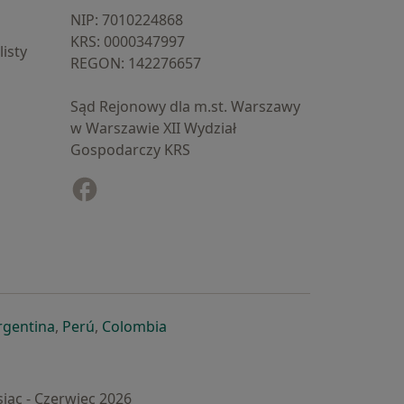
NIP: ⁠7010224868
KRS: ⁠0000347997
isty
REGON: ⁠142276657
Sąd Rejonowy dla m.st. Warszawy
w Warszawie XII Wydział
Gospodarczy KRS
Facebook
otwiera się w nowej karcie
cie
owej karcie
ię w nowej karcie
iera się w nowej karcie
otwiera się w nowej karcie
otwiera się w nowej karcie
otwiera się w nowej karcie
rgentina
,
Perú
,
Colombia
iąc - Czerwiec 2026