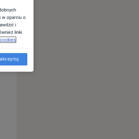
odobnych
i w oparciu o
Pon,
Wt,
Śr,
awdzić i
10 Sie
11 Sie
12 Sie
wnież linki
 cookies
akceptuj