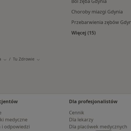
Ból zęba Gdynia
Choroby miazgi Gdynia
Przebarwienia zębów Gdyn
Więcej (15)
amach TU Zdrowie
Więcej w kategorii: 
a
Tu Zdrowie
to
Zmień miasto
Zmień miasto
cjentów
Dla profesjonalistów
e
Cennik
ki medyczne
Dla lekarzy
a i odpowiedzi
Dla placówek medycznych