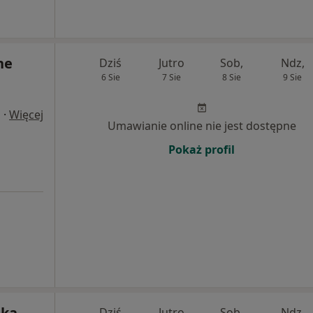
ne
Dziś
Jutro
Sob,
Ndz,
6 Sie
7 Sie
8 Sie
9 Sie
·
Więcej
a
Umawianie online nie jest dostępne
Pokaż profil
zka
Dziś
Jutro
Sob,
Ndz,