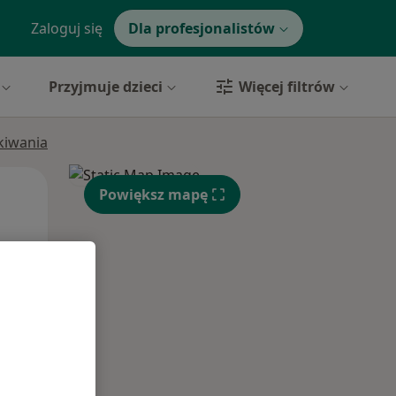
Zaloguj się
Dla profesjonalistów
Przyjmuje dzieci
Więcej filtrów
ukiwania
Pon,
Wt,
Śr,
Powiększ mapę
10 Sie
11 Sie
12 Sie