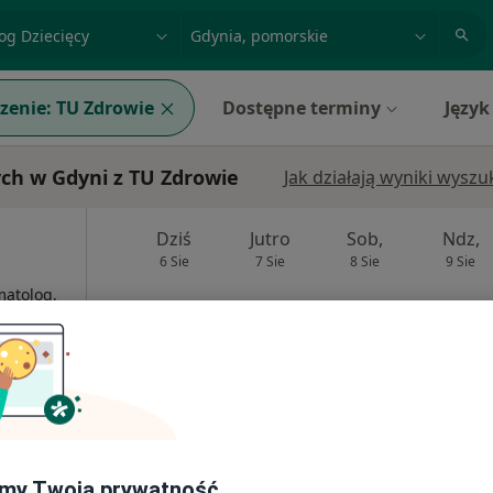
acja, badanie lub nazwisko
miasto lub dzielnica
zenie:
TU Zdrowie
Dostępne terminy
Język
ch w Gdyni z TU Zdrowie
Jak działają wyniki wysz
Dziś
Jutro
Sob,
Ndz,
6 Sie
7 Sie
8 Sie
9 Sie
matolog,
·
Więcej
Umawianie online nie jest dostępne
Poproś o wizytę
my Twoją prywatność