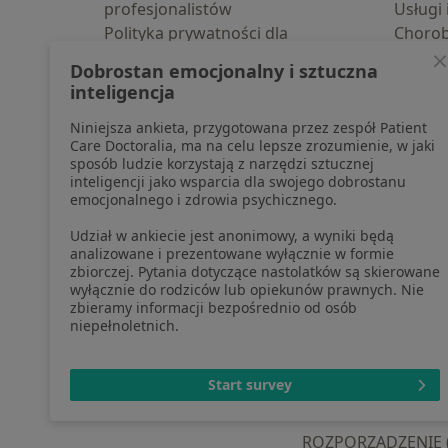
profesjonalistów
Usługi 
Polityka prywatności dla
Choro
profesjonalistów, których dane
Pomoc
Dobrostan emocjonalny i sztuczna
pozyskaliśmy samodzielnie
Aplika
inteligencja
Polityka cookies
Blog d
Niniejsza ankieta, przygotowana przez zespół Patient
Jak działają wyniki wyszukiwania
Care Doctoralia, ma na celu lepsze zrozumienie, w jaki
Dostępność
sposób ludzie korzystają z narzędzi sztucznej
O nas
inteligencji jako wsparcia dla swojego dobrostanu
emocjonalnego i zdrowia psychicznego.
Praca
Rekrutujemy!
Partnerzy
Udział w ankiecie jest anonimowy, a wyniki będą
Centrum prasowe
analizowane i prezentowane wyłącznie w formie
zbiorczej. Pytania dotyczące nastolatków są skierowane
Kontakt
wyłącznie do rodziców lub opiekunów prawnych. Nie
zbieramy informacji bezpośrednio od osób
niepełnoletnich.
otwiera się w now
otwiera s
o
Polska
,
Türkiye
,
España
,
Start survey
ROZPORZĄDZENIE (UE