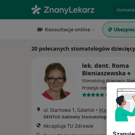
specjaliz
Konsultacje online
Ubezpiec
20 polecanych stomatologów dziecięcy
lek. dent. Roma
Bieniaszewska
Stomatolog dziecięcy, Sto
Protetyk stomatologiczny
67 opinii
ul. Startowa 1, Gdańsk
•
Mapa
DENTUS Gabinety Stomatologiczne
Akceptuje TU Zdrowie
Szanuje