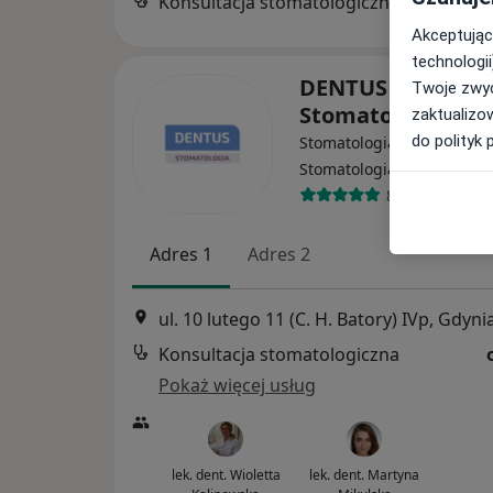
Konsultacja stomatologiczna
Akceptując
technologii
DENTUS Gabinety
Twoje zwyc
Stomatologiczne
zaktualizo
do polityk 
Stomatologia dziecięca,
·
Stomatologia, Protetyka
898 opinii
Adres 1
Adres 2
ul. 10 lutego 11 (C. H. Batory) IVp, Gdyni
Konsultacja stomatologiczna
Pokaż więcej usług
lek. dent. Wioletta
lek. dent. Martyna