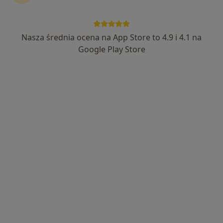
Nasza średnia ocena na App Store to 4.9 i 4.1 na
Google Play Store
Bezpieczne płatności
lek. Joanna Hadrian
·
Więcej
Internista, Lekarz rodzinny
314 opinii
Adres 1
Adres 2
Adres 3
10 lutego 11, Gdynia
•
Mapa
Centrum Medyczne POLMED Oddział Gdynia
Konsultacja internistyczna
200 zł