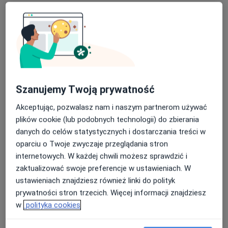
Adres 1
Adres 2
Adres 3
Online
Tadeusza Wendy 15, Gdynia
•
Mapa
Centrum Medyczno-Rehabilitacyjne MED-REH
Konsultacja nefrologiczna
270 zł
Szanujemy Twoją prywatność
Specjalista nie oferuje umawiania online pod tym adresem.
Akceptując, pozwalasz nam i naszym partnerom używać
Poproś o wizytę
plików cookie (lub podobnych technologii) do zbierania
danych do celów statystycznych i dostarczania treści w
oparciu o Twoje zwyczaje przeglądania stron
internetowych. W każdej chwili możesz sprawdzić i
zaktualizować swoje preferencje w ustawieniach. W
ustawieniach znajdziesz również linki do polityk
prywatności stron trzecich. Więcej informacji znajdziesz
w
polityka cookies