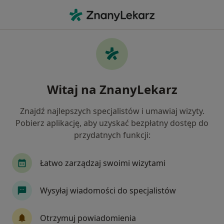
Me
Choroby Układu Moczowego • Gdynia, pomorskie
Filtry
• 1
Ubezpieczenie
Map
Choroby układu moczowego specjaliści w
Witaj na ZnanyLekarz
Gdyni
Jak działają wyniki wyszukiwania
Znajdź najlepszych specjalistów i umawiaj wizyty.
Pobierz aplikację, aby uzyskać bezpłatny dostęp do
przydatnych funkcji:
Jakiego specjalisty szukasz?
Urolog
Internista
Pediatra
Łatwo zarządzaj swoimi wizytami
Lekarz rodzinny
Neurolog
Wysyłaj wiadomości do specjalistów
Zobacz więcej
Otrzymuj powiadomienia