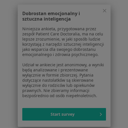
Choroby układu moczowego w Sopocie
Choroby układu moczowego w Pruszczu
Dobrostan emocjonalny i
Gdańskim
sztuczna inteligencja
Choroby układu moczowego w Rumi
Niniejsza ankieta, przygotowana przez
zespół Patient Care Doctoralia, ma na celu
Choroby układu moczowego w Wejherowie
lepsze zrozumienie, w jaki sposób ludzie
korzystają z narzędzi sztucznej inteligencji
Więcej (10)
jako wsparcia dla swojego dobrostanu
Więcej w kategorii: W pobliżu Gdyni
emocjonalnego i zdrowia psychicznego.
Schorzenia w Gdyni
Udział w ankiecie jest anonimowy, a wyniki
będą analizowane i prezentowane
Nadciśnienie tętnicze w Gdyni
wyłącznie w formie zbiorczej. Pytania
dotyczące nastolatków są skierowane
Niewydolność serca w Gdyni
wyłącznie do rodziców lub opiekunów
prawnych. Nie zbieramy informacji
Choroby serca w Gdyni
bezpośrednio od osób niepełnoletnich.
Zaburzenia rytmu serca w Gdyni
Start survey
Choroba wieńcowa w Gdyni
Więcej (15)