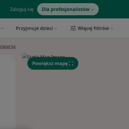
Zaloguj się
Dla profesjonalistów
Przyjmuje dzieci
Więcej filtrów
ukiwania
Pon,
Wt,
Śr,
Powiększ mapę
10 Sie
11 Sie
12 Sie