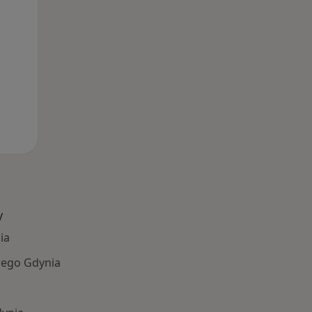
y
ia
ego Gdynia