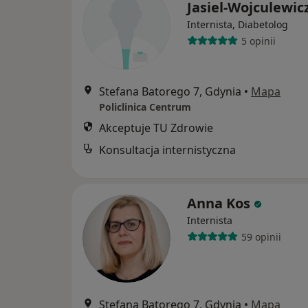
Jasiel-Wojculewic
Internista, Diabetolog
5 opinii
Stefana Batorego 7, Gdynia
•
Mapa
Policlinica Centrum
Akceptuje TU Zdrowie
Konsultacja internistyczna
Anna Kos
Internista
59 opinii
Stefana Batorego 7, Gdynia
•
Mapa