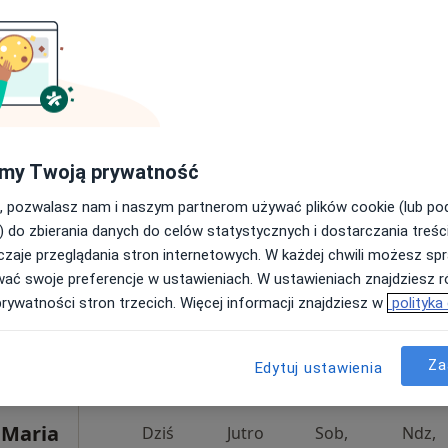
200 zł
rum
Dziś
Jutro
Sob,
Ndz,
6 Sie
7 Sie
8 Sie
9 Sie
ologia,
ęcej
Umawianie online nie jest dostępne
my Twoją prywatność
Pokaż profil
, pozwalasz nam i naszym partnerom używać plików cookie (lub p
) do zbierania danych do celów statystycznych i dostarczania treśc
zaje przeglądania stron internetowych. W każdej chwili możesz spr
200 zł
wać swoje preferencje w ustawieniach. W ustawieniach znajdziesz ró
prywatności stron trzecich. Więcej informacji znajdziesz w
polityka
Za
Edytuj ustawienia
 Maria
Dziś
Jutro
Sob,
Ndz,