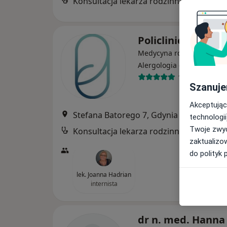
Konsultacja lekarza rodzinnego
Policlinica Cent
Medycyna rodzinna, Alerg
·
Wi
Alergologia dziecięca
1273 opinie
Szanuje
Akceptując
Stefana Batorego 7, Gdynia
•
Mapa
technologii
Twoje zwyc
Konsultacja lekarza rodzinnego
zaktualizo
do polityk 
lek. Joanna Hadrian
internista
dr n. med. Hanna