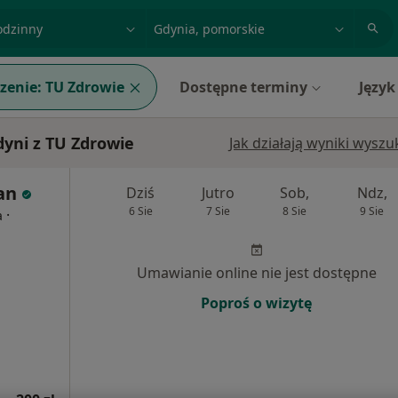
acja, badanie lub nazwisko
miasto lub dzielnica
zenie:
TU Zdrowie
Dostępne terminy
Język
dyni z TU Zdrowie
Jak działają wyniki wysz
an
Dziś
Jutro
Sob,
Ndz,
6 Sie
7 Sie
8 Sie
9 Sie
·
a
Umawianie online nie jest dostępne
Poproś o wizytę