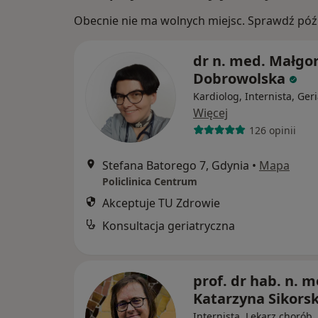
Obecnie nie ma wolnych miejsc. Sprawdź późn
dr n. med. Małgo
Dobrowolska
Kardiolog, Internista, Geri
Więcej
126 opinii
Stefana Batorego 7, Gdynia
•
Mapa
Policlinica Centrum
Akceptuje TU Zdrowie
Konsultacja geriatryczna
prof. dr hab. n. m
Katarzyna Sikors
Internista, Lekarz chorób