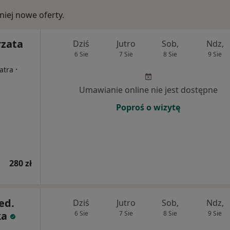
iej nowe oferty.
rzata
Dziś
Jutro
Sob,
Ndz,
6 Sie
7 Sie
8 Sie
9 Sie
·
atra
Umawianie online nie jest dostępne
Poproś o wizytę
280 zł
ed.
Dziś
Jutro
Sob,
Ndz,
ka
6 Sie
7 Sie
8 Sie
9 Sie