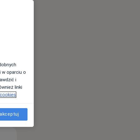
Pon,
Wt,
Śr,
10 Sie
11 Sie
12 Sie
odobnych
i w oparciu o
awdzić i
wnież linki
 cookies
akceptuj
Pon,
Wt,
Śr,