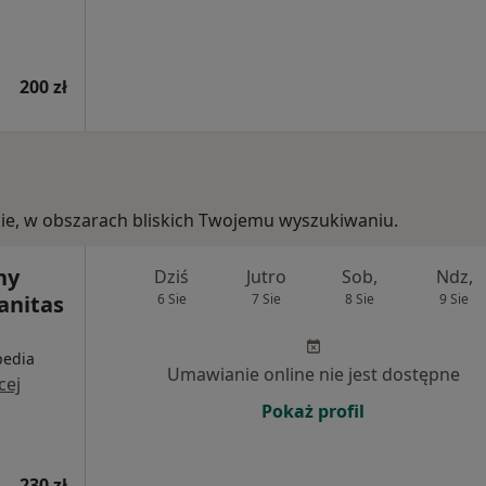
200 zł
kie, w obszarach bliskich Twojemu wyszukiwaniu.
ny
Dziś
Jutro
Sob,
Ndz,
Sanitas
6 Sie
7 Sie
8 Sie
9 Sie
pedia
Umawianie online nie jest dostępne
cej
Pokaż profil
230 zł