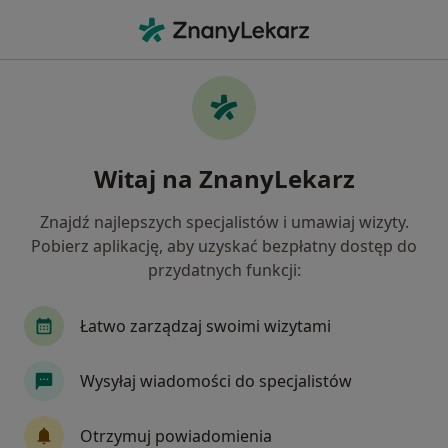
Me
Stomatolog • Gdynia, pomorskie
Filtry
Ubezpieczenie:
TU Zdrowie
20 polecanych stomatologów w Gdyni z TU
Witaj na ZnanyLekarz
Zdrowie
Jak działają wyniki wyszukiwania
Znajdź najlepszych specjalistów i umawiaj wizyty.
Pobierz aplikację, aby uzyskać bezpłatny dostęp do
przydatnych funkcji:
Łatwo zarządzaj swoimi wizytami
Wysyłaj wiadomości do specjalistów
lek. dent. Izabela Kośmider (Olender)
Otrzymuj powiadomienia
·
Więcej
Stomatolog, Protetyk stomatologiczny