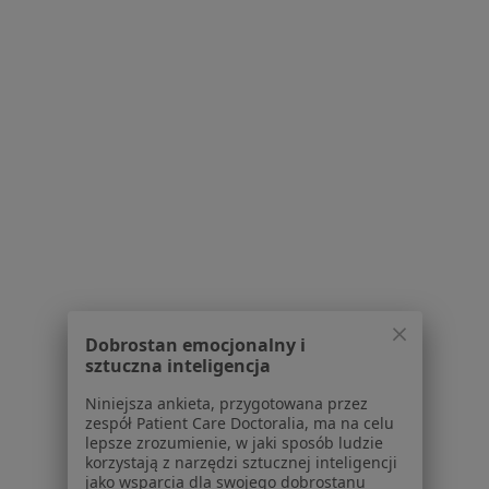
Choroby miazgi Gdynia
Braki zębowe Gdynia
Nadwrażliwość zębów Gdynia
Więcej (15)
Więcej w kategorii: Najczęście leczone chorob
Strona Główna
Stomatolog
Gdynia
Zmień miasto
Zmień miasto
Tu Zdrowie
Zmień miasto
Dobrostan emocjonalny i
sztuczna inteligencja
Niniejsza ankieta, przygotowana przez
Serwis
zespół Patient Care Doctoralia, ma na celu
lepsze zrozumienie, w jaki sposób ludzie
Regulamin
korzystają z narzędzi sztucznej inteligencji
Polityka prywatności pacjentów
jako wsparcia dla swojego dobrostanu