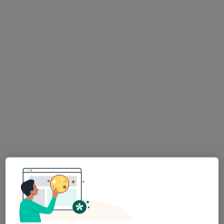
DENTUS Gabinety Stomatologiczne
·
Więcej
Stomatologia, Protetyka, Chirurgia
898 opinii
ul. 10 lutego 11 (C. H. Batory) IVp, Gdynia
•
Mapa
Konsultacja stomatologiczna
od 150 zł
Pokaż więcej usług
lek. dent. Wioletta
lek. dent. Tomasz
lek. dent. Michał
Kalinowska
Gago
Ejankowski
stomatolog
stomatolog
stomatolog
Zobacz wszystkich 8 specjalistów
Brak dostępnych specjalistów z wolnymi terminami w tym centrum medycznym.
Pokaż profil