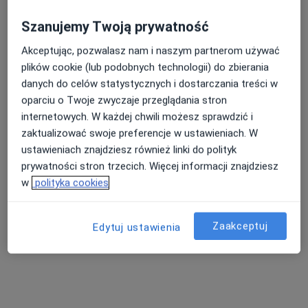
Szanujemy Twoją prywatność
Akceptując, pozwalasz nam i naszym partnerom używać
plików cookie (lub podobnych technologii) do zbierania
danych do celów statystycznych i dostarczania treści w
oparciu o Twoje zwyczaje przeglądania stron
Ideal-Dent
internetowych. W każdej chwili możesz sprawdzić i
·
Stomatologia, Ortodoncja, Chirurgia stomatologiczna
zaktualizować swoje preferencje w ustawieniach. W
Więcej
ustawieniach znajdziesz również linki do polityk
4 opinie
prywatności stron trzecich. Więcej informacji znajdziesz
w
polityka cookies
Stefana Batorego 23/2, Gdynia
•
Mapa
Brak dostępnych specjalistów z wolnymi terminami w tym centrum medycznym.
Zaakceptuj
Edytuj ustawienia
Pokaż profil
Dostępni specjaliści