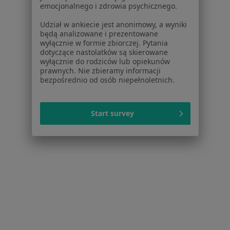
emocjonalnego i zdrowia psychicznego.
Polityka prywatności profesjonalistów
Polityka prywatności dla profesjonalistów, których
Udział w ankiecie jest anonimowy, a wyniki
dane pozyskaliśmy samodzielnie
będą analizowane i prezentowane
wyłącznie w formie zbiorczej. Pytania
Polityka cookies
dotyczące nastolatków są skierowane
Jak działają wyniki wyszukiwania
wyłącznie do rodziców lub opiekunów
Dostępność
prawnych. Nie zbieramy informacji
bezpośrednio od osób niepełnoletnich.
O nas
Praca
Rekrutujemy!
Partnerzy
Start survey
Centrum prasowe
Kontakt
Dla pacjentów
Lekarze
Placówki medyczne
Pytania i odpowiedzi
Usługi i zabiegi
Choroby