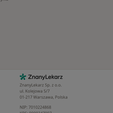
Najczęście leczone choroby
Kontakt
ZnanyLekarz - Strona główna
ZnanyLekarz Sp. z o.o.
ul. Kolejowa 5/7
01-217 Warszawa, Polska
NIP: ⁠7010224868