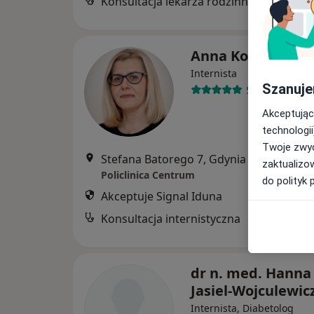
Konsultacja lekarza rodzinnego
Anna Kos
Internista
Szanuje
59 opinii
Akceptując
technologii
Twoje zwyc
Stefana Batorego 7, Gdynia
•
Mapa
zaktualizo
Policlinica Centrum
do polityk 
Akceptuje Signal Iduna
Konsultacja internistyczna
dr n. med. Hanna
Jasiel-Wojculewic
Internista, Diabetolog