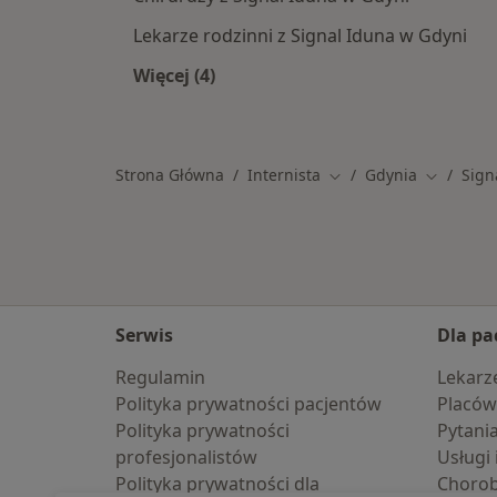
Lekarze rodzinni z Signal Iduna w Gdyni
Więcej (4)
Więcej w kategorii: Specjaliści w ra
Strona Główna
Internista
Gdynia
Sign
Zmień miasto
Zmień mi
Serwis
Dla pa
Regulamin
Lekarz
Polityka prywatności pacjentów
Placów
Polityka prywatności
Pytani
profesjonalistów
Usługi 
Polityka prywatności dla
Choro