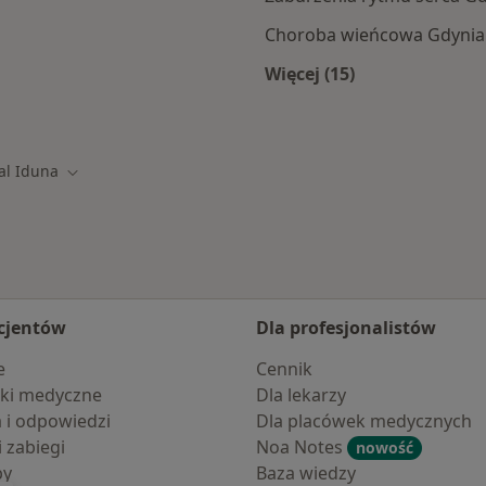
Choroba wieńcowa Gdynia
Więcej (15)
mach Signal Iduna
Więcej w kategorii: 
al Iduna
asto
Zmień miasto
cjentów
Dla profesjonalistów
e
Cennik
ki medyczne
Dla lekarzy
a i odpowiedzi
Dla placówek medycznych
i zabiegi
Noa Notes
nowość
by
Baza wiedzy