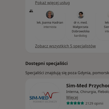
Pokaż więcej usług
lek. Joanna Hadrian
dr n. med.
lek
internista
Małgorzata
Sie
Dobrowolska
int
kardiolog
Zobacz wszystkich 5 specjalistów
Dostępni specjaliści
Specjaliści znajdują się poza Gdynia, pomors
Sim-Med Przycho
Interna, Chirurgia, Flebol
Więcej
2129 opinii