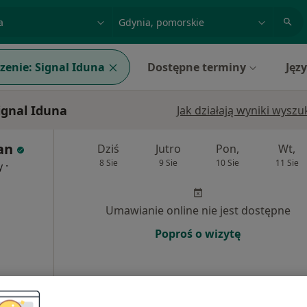
acja, badanie lub nazwisko
miasto lub dzielnica
zenie:
Signal Iduna
Dostępne terminy
Jęz
ignal Iduna
Jak działają wyniki wysz
an
Dziś
Jutro
Pon,
Wt,
8 Sie
9 Sie
10 Sie
11 Sie
·
y
Umawianie online nie jest dostępne
Poproś o wizytę