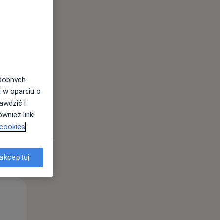
Śr,
Czw,
Pt,
12 Sie
13 Sie
14 Sie
odobnych
i w oparciu o
awdzić i
wnież linki
 cookies
akceptuj
Śr,
Czw,
Pt,
12 Sie
13 Sie
14 Sie