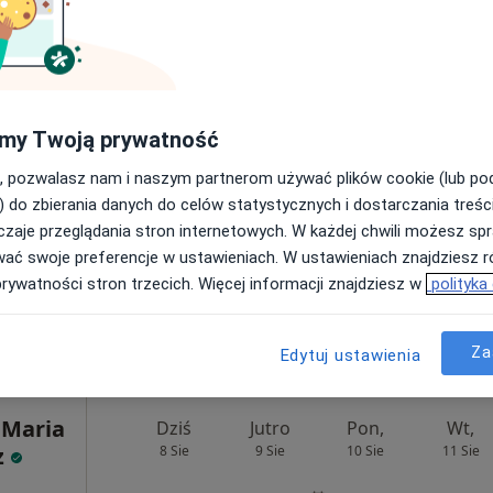
200 zł
Dziś
Jutro
Pon,
Wt,
8 Sie
9 Sie
10 Sie
11 Sie
my Twoją prywatność
, pozwalasz nam i naszym partnerom używać plików cookie (lub p
Umawianie online nie jest dostępne
) do zbierania danych do celów statystycznych i dostarczania treśc
Poproś o wizytę
zaje przeglądania stron internetowych. W każdej chwili możesz spr
wać swoje preferencje w ustawieniach. W ustawieniach znajdziesz ró
prywatności stron trzecich. Więcej informacji znajdziesz w
polityka
200 zł
Za
Edytuj ustawienia
 Maria
Dziś
Jutro
Pon,
Wt,
z
8 Sie
9 Sie
10 Sie
11 Sie