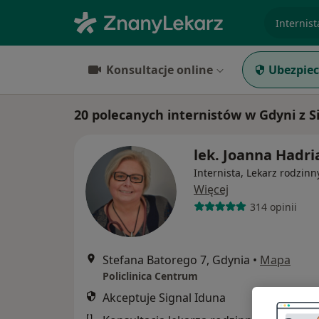
specjaliz
Konsultacje online
Ubezpiec
20 polecanych internistów w Gdyni z S
lek. Joanna Hadri
Internista, Lekarz rodzinn
Więcej
314 opinii
Stefana Batorego 7, Gdynia
•
Mapa
Policlinica Centrum
Akceptuje Signal Iduna