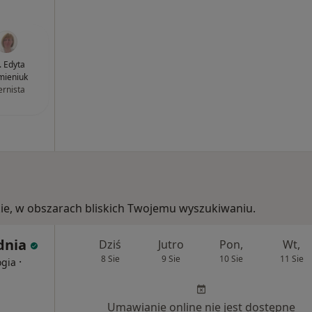
. Edyta
mieniuk
ernista
kie, w obszarach bliskich Twojemu wyszukiwaniu.
dnia
Dziś
Jutro
Pon,
Wt,
8 Sie
9 Sie
10 Sie
11 Sie
·
ogia
Umawianie online nie jest dostępne