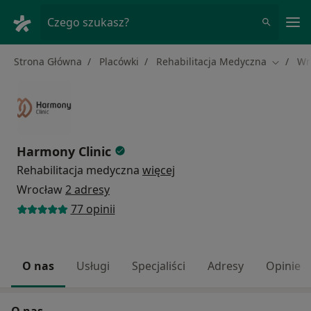
Me
Czego szukasz?
Strona Główna
Placówki
Rehabilitacja Medyczna
Wr
Zmień m
Harmony Clinic
Rehabilitacja medyczna
więcej
Wrocław
2 adresy
77 opinii
O nas
Usługi
Specjaliści
Adresy
Opinie
O nas