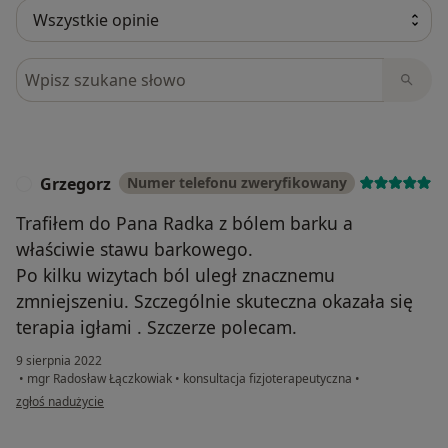
Szukaj w opiniach
Grzegorz
Numer telefonu zweryfikowany
G
Trafiłem do Pana Radka z bólem barku a
właściwie stawu barkowego.
Po kilku wizytach ból uległ znacznemu
zmniejszeniu. Szczególnie skuteczna okazała się
terapia igłami . Szczerze polecam.
9 sierpnia 2022
•
mgr Radosław Łączkowiak
•
konsultacja fizjoterapeutyczna
•
w opinii użytkownika Grzegorz
zgłoś nadużycie