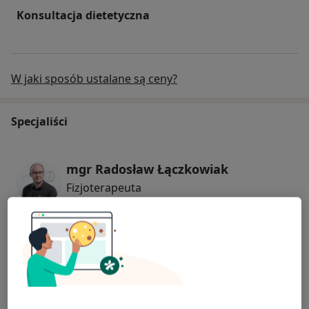
Konsultacja dietetyczna
W jaki sposób ustalane są ceny?
Specjaliści
mgr Radosław Łączkowiak
Fizjoterapeuta
187 opinii
mgr Michał Magyar
Fizjoterapeuta
3 opinie