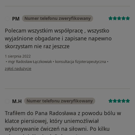
PM
Numer telefonu zweryfikowany
P
Polecam wszystkim współpracę , wszystko
wyjaśnione obgadane i zapisane napewno
skorzystam nie raz jeszcze
1 sierpnia 2022
•
mgr Radosław Łączkowiak
•
konsultacja fizjoterapeutyczna
•
w opinii użytkownika PM
zgłoś nadużycie
M.H
Numer telefonu zweryfikowany
M
Trafiłem do Pana Radosława z powodu bólu w
klatce piersiowej, który uniemożliwiał
wykonywanie ćwiczeń na siłowni. Po kilku