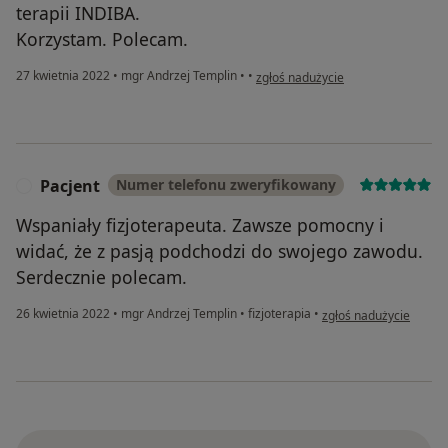
terapii INDIBA.
Korzystam. Polecam.
w opinii użytkownika Agnieszka W
27 kwietnia 2022
•
mgr Andrzej Templin
•
•
zgłoś nadużycie
Pacjent
Numer telefonu zweryfikowany
P
Wspaniały fizjoterapeuta. Zawsze pomocny i
widać, że z pasją podchodzi do swojego zawodu.
Serdecznie polecam.
w opinii użytkownika P
26 kwietnia 2022
•
mgr Andrzej Templin
•
fizjoterapia
•
zgłoś nadużycie