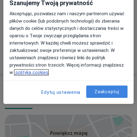
Szanujemy Twoją prywatność
mgr Kacper Kowalski
Akceptując, pozwalasz nam i naszym partnerom używać
Fizjoterapeuta
plików cookie (lub podobnych technologii) do zbierania
13 opinii
danych do celów statystycznych i dostarczania treści w
oparciu o Twoje zwyczaje przeglądania stron
mgr Marcelina Grzeszczuk
internetowych. W każdej chwili możesz sprawdzić i
Fizjoterapeuta
zaktualizować swoje preferencje w ustawieniach. W
ustawieniach znajdziesz również linki do polityk
31 opinii
prywatności stron trzecich. Więcej informacji znajdziesz
w
polityka cookies
Adresy (2)
Zaakceptuj
Edytuj ustawienia
Adres 1
Adres 2
Powiększ mapę