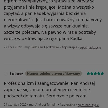
ogromie sympatyczny,co sprawia że wizyty są
przyjemne i nie krępujące. Można o wszystko
zapytać, a pan Radek wyjaśnia bez cienia
niecierpliwości. Jest bardzo uważny i empatyczny,
a wizyty odbywają się zawsze punktualnie.
Szczerze polecam. Na pewno w razie potrzeby
wrócę w uzdrawiające ręce pana Radka.
w opinii użytkownika
22 lipca 2022
•
mgr Radosław Łączkowiak
•
fizjoterapia
•
zgłoś nadużycie
Łukasz
Numer telefonu zweryfikowany
Ł
Profesionalizm i zaangażowanie. Pan Andrzej
zapoznał się z moim problemem i rzetelnie
podszedł do tematu. Serdecznie polecam
w opinii użytkownika Ł
24 czerwca 2022
•
mgr Andrzej Templin
•
fizjoterapia
•
zgłoś nadużycie