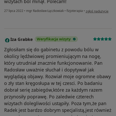
wizytach ból minął. Polecam!
w opinii użytkownika
27 lipca 2022
•
mgr Radosław Łączkowiak
•
fizjoterapia
•
zgłoś nadużycie
Iza Grabke
Weryfikacja wizyty
I
Zgłosiłam się do gabinetu z powodu bólu w
okolicy lędźwiowej promieniującym na nogę,
który utrudniał znacznie funkcjonowanie. Pan
Radosław uważnie słuchał i dopytywał jak
wyglądają objawy. Rozwiał moje ogromne obawy
o zły stan kręgosłupa w tej czesci. Po badaniu
dobrał serię zabiegów,które za każdym razem
przynosiły poprawę. Po zaledwie czterech
wizytach dolegliwości ustąpiły. Poza tym,że pan
Radek jest bardzo dobrym specjalistą,jest również