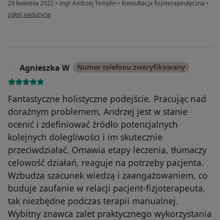
29 kwietnia 2022
•
mgr Andrzej Templin
•
konsultacja fizjoterapeutyczna
•
w opinii użytkownika Kinga
zgłoś nadużycie
Agnieszka W
Numer telefonu zweryfikowany
A
Fantastyczne holistyczne podejście. Pracując nad
doraźnym problemem, Andrzej jest w stanie
ocenić i zdefiniować źródło potencjalnych
kolejnych dolegliwości i im skutecznie
przeciwdziałać. Omawia etapy leczenia, tłumaczy
celowość działań, reaguje na potrzeby pacjenta.
Wzbudza szacunek wiedzą i zaangażowaniem, co
buduje zaufanie w relacji pacjent-fizjoterapeuta,
tak niezbędne podczas terapii manualnej.
Wybitny znawca zalet praktycznego wykorzystania