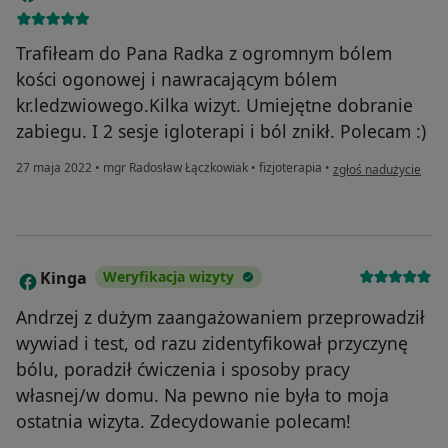
Trafiłeam do Pana Radka z ogromnym bólem
kości ogonowej i nawracającym bólem
kr.ledzwiowego.Kilka wizyt. Umiejętne dobranie
zabiegu. I 2 sesje igloterapi i ból znikł. Polecam :)
w opinii użytkownika
27 maja 2022
•
mgr Radosław Łączkowiak
•
fizjoterapia
•
zgłoś nadużycie
Kinga
Weryfikacja wizyty
K
Andrzej z dużym zaangażowaniem przeprowadził
wywiad i test, od razu zidentyfikował przyczynę
bólu, poradził ćwiczenia i sposoby pracy
własnej/w domu. Na pewno nie była to moja
ostatnia wizyta. Zdecydowanie polecam!