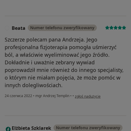
Beata
Numer telefonu zweryfikowany
B
Szczerze polecam pana Andrzeja. Jego
profesjonalna fizjoterapia pomogła uśmierzyć
ból, a właściwie wyeliminować jego źródło.
Dokładnie i uważnie zebrany wywiad
poprowadził mnie również do innego specjalisty,
o którym nie miałam pojęcia, że może pomóc w
innych dolegliwościach.
w opinii użytkownika Beata
24 czerwca 2022
•
mgr Andrzej Templin
•
•
zgłoś nadużycie
Elżbieta Szklarek
Numer telefonu zweryfikowany
E