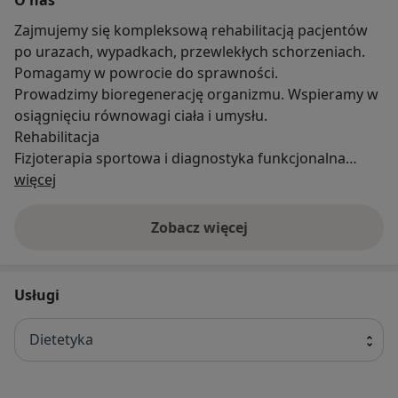
Zajmujemy się kompleksową rehabilitacją pacjentów
po urazach, wypadkach, przewlekłych schorzeniach.
Pomagamy w powrocie do sprawności.
Prowadzimy bioregenerację organizmu. Wspieramy w
osiągnięciu równowagi ciała i umysłu.
Rehabilitacja
Fizjoterapia sportowa i diagnostyka funkcjonalna
O nas
Fizjoestetyka
więcej
Biomechanika ciała
Akupunktura
Zobacz więcej
Trening oddechu
Usługi
Dietetyka