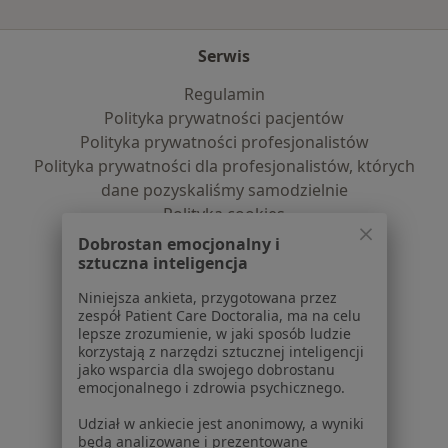
Serwis
Regulamin
Polityka prywatności pacjentów
Polityka prywatności profesjonalistów
Polityka prywatności dla profesjonalistów, których
dane pozyskaliśmy samodzielnie
Polityka cookies
Jak działają wyniki wyszukiwania
Dobrostan emocjonalny i
Dostępność
sztuczna inteligencja
O nas
Niniejsza ankieta, przygotowana przez
Praca
Rekrutujemy!
zespół Patient Care Doctoralia, ma na celu
Partnerzy
lepsze zrozumienie, w jaki sposób ludzie
korzystają z narzędzi sztucznej inteligencji
Centrum prasowe
jako wsparcia dla swojego dobrostanu
Kontakt
emocjonalnego i zdrowia psychicznego.
Dla pacjentów
Udział w ankiecie jest anonimowy, a wyniki
będą analizowane i prezentowane