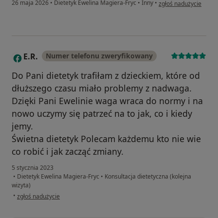
w opinii użytkownika K
26 maja 2026
•
Dietetyk Ewelina Magiera-Fryc
•
Inny
•
zgłoś nadużycie
E.R.
Numer telefonu zweryfikowany
E
Do Pani dietetyk trafiłam z dzieckiem, które od
dłuższego czasu miało problemy z nadwaga.
Dzięki Pani Ewelinie waga wraca do normy i na
nowo uczymy się patrzeć na to jak, co i kiedy
jemy.
Świetna dietetyk Polecam każdemu kto nie wie
co robić i jak zacząć zmiany.
5 stycznia 2023
•
Dietetyk Ewelina Magiera-Fryc
•
Konsultacja dietetyczna (kolejna
wizyta)
w opinii użytkownika E.R.
•
zgłoś nadużycie