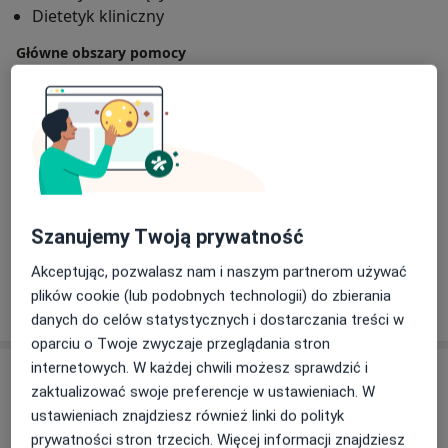
Dietetyk kliniczny
przeciwdziałania chorobom cywilizacyjnym.
Główne obszary pomocy
Pomagam osobom z nadwagą i otyłością odzyskać
Alergia pokarmowa
Nadczynność tarczycy
zdrową wagę i radość życia bez efektu jo-jo.
Nadwaga
Żywienie kobiet w ciąży i karmiących
a11y_sr_more_diseases
Zaburzenia odżywiania
+23
Chęć zdobywania nowej wiedzy powoduje, że
nieustannie uczestniczę w konferencjach i szkoleniach.
Pacjenci których przyjmuję
Swoją pracę wykonuje z ogromnym zaangażowaniem,
Dorośli
ponieważ dietetyka to moja pasja.
Szanujemy Twoją prywatność
Dzieci
Akceptując, pozwalasz nam i naszym partnerom używać
plików cookie (lub podobnych technologii) do zbierania
Pokaż więcej
o doświadczeniu
danych do celów statystycznych i dostarczania treści w
oparciu o Twoje zwyczaje przeglądania stron
internetowych. W każdej chwili możesz sprawdzić i
Usługi i ceny
zaktualizować swoje preferencje w ustawieniach. W
Pierwsza wizyta + plan żywieniowy
ustawieniach znajdziesz również linki do polityk
Darmowa usługa
Szczegóły
prywatności stron trzecich. Więcej informacji znajdziesz