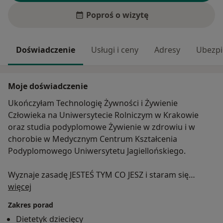
Poproś o wizytę
Doświadczenie
Usługi i ceny
Adresy
Ubezpi
Moje doświadczenie
Ukończyłam Technologię Żywności i Żywienie
Człowieka na Uniwersytecie Rolniczym w Krakowie
oraz studia podyplomowe Żywienie w zdrowiu i w
chorobie w Medycznym Centrum Kształcenia
Podyplomowego Uniwersytetu Jagiellońskiego.
Wyznaje zasadę JESTEŚ TYM CO JESZ i staram się
O mnie
zarażać tym myśleniem wszystkich dookoła. W swojej
więcej
pracy stawiam przede wszystkim na kontakt z
Zakres porad
człowiekiem i szeroko pojętą edukację żywieniową w
Dietetyk dziecięcy
kierunku zmiany złych nawyków i tym samym