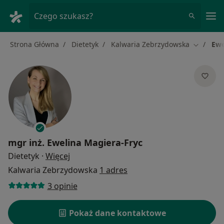
Me
Czego szukasz?
Strona Główna
Dietetyk
Kalwaria Zebrzydowska
Ewe
Zmień mi
mgr inż.
Ewelina Magiera-Fryc
O specjalizacjach
Dietetyk
·
Więcej
Kalwaria Zebrzydowska
1 adres
3 opinie
Pokaż dane kontaktowe