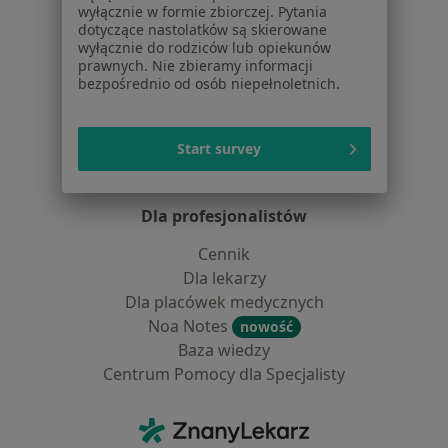
Lekarze
wyłącznie w formie zbiorczej. Pytania
dotyczące nastolatków są skierowane
Placówki medyczne
wyłącznie do rodziców lub opiekunów
Pytania i odpowiedzi
prawnych. Nie zbieramy informacji
Usługi i zabiegi
bezpośrednio od osób niepełnoletnich.
Choroby
Pomoc
Start survey
Aplikacje mobilne
Blog dla pacjentów
Dla profesjonalistów
Cennik
Dla lekarzy
Dla placówek medycznych
Noa Notes
nowość
Baza wiedzy
Centrum Pomocy dla Specjalisty
Kontakt
ZnanyLekarz - Strona główna