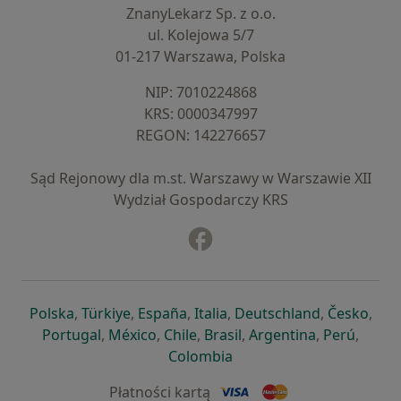
ZnanyLekarz Sp. z o.o.
ul. Kolejowa 5/7
01-217 Warszawa, Polska
NIP: ⁠7010224868
KRS: ⁠0000347997
REGON: ⁠142276657
Sąd Rejonowy dla m.st. Warszawy w Warszawie XII
Wydział Gospodarczy KRS
Facebook
otwiera się w nowej karcie
otwiera się w nowej karcie
otwiera się w nowej karcie
otwiera się w nowej karcie
otwiera się w nowej karci
otwiera się
otwi
Polska
,
Türkiye
,
España
,
Italia
,
Deutschland
,
Česko
,
otwiera się w nowej karcie
otwiera się w nowej karcie
otwiera się w nowej karcie
otwiera się w nowej kar
otwiera się 
otwier
Portugal
,
México
,
Chile
,
Brasil
,
Argentina
,
Perú
,
otwiera się w nowej karc
Colombia
Płatności kartą