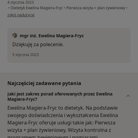
4 stycznia 2023
•
Dietetyk Ewelina Magiera-Fryc
•
Pierwsza wizyta + plan żywieniowy
•
w opinii użytkownika Ewa Walusiak
zgłoś nadużycie
mgr inż. Ewelina Magiera-Fryc
Dziękuję za polecenie.
5 stycznia 2023
Najczęściej zadawane pytania
Jaki jest zakres porad oferowanych przez Ewelina
Magiera-Fryc?
Ewelina Magiera-Fryc to dietetyk. Na podstawie
swojego doświadczenia i wykształcenia Ewelina
Magiera-Fryc oferuje usługi takie jak: Pierwsza
wizyta + plan żywieniowy, Wizyta kontrolna z
programem żywieniowym i pomiarami.