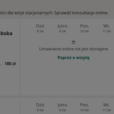
ości dla wizyt stacjonarnych. Sprawdź konsultacje online.
Dziś
Jutro
Pon,
Wt,
8 Sie
9 Sie
10 Sie
11 Sie
ębska
Umawianie online nie jest dostępne
Poproś o wizytę
a psychodietetyczna (kolejna wizyta)
180 zł
Dziś
Jutro
Pon,
Wt,
8 Sie
9 Sie
10 Sie
11 Sie