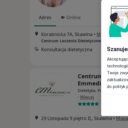
Adres
Online
Korabnicka 7A, Skawina
•
Mapa
Centrum Leczenia Dietetycznego
Szanuje
Konsultacja dietetyczna
Akceptując
technologii
Twoje zwyc
Centrum Medycz
zaktualizo
Emmedica
do polityk 
Dietetyka, Pulmonologia, 
·
Więcej
1037 opinii
29 Listopada 9 piętro II,, Skawina
•
Map