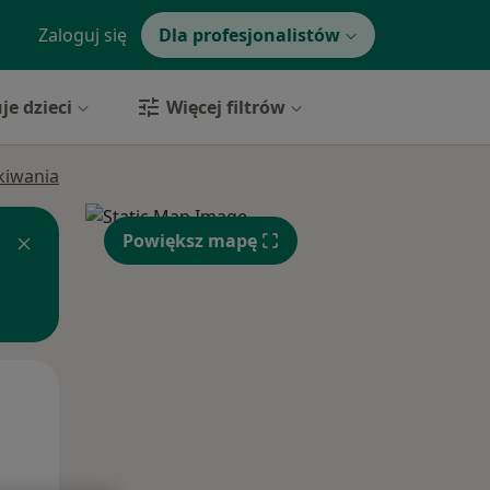
Zaloguj się
Dla profesjonalistów
je dzieci
Więcej filtrów
ukiwania
Powiększ mapę
Śr,
Czw,
Pt,
12 Sie
13 Sie
14 Sie