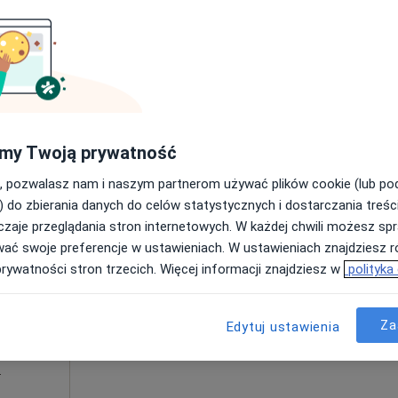
Poproś o wizytę
my Twoją prywatność
200 zł
, pozwalasz nam i naszym partnerom używać plików cookie (lub p
) do zbierania danych do celów statystycznych i dostarczania treśc
zaje przeglądania stron internetowych. W każdej chwili możesz spr
ne
Dziś
Jutro
Pon,
Wt,
wać swoje preferencje w ustawieniach. W ustawieniach znajdziesz ró
8 Sie
9 Sie
10 Sie
11 Sie
prywatności stron trzecich. Więcej informacji znajdziesz w
polityka
Chirurgia
Umawianie online nie jest dostępne
Za
Edytuj ustawienia
Pokaż profil
a