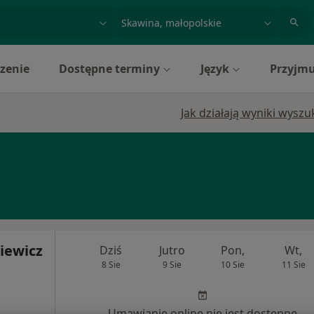
acja, badanie lub nazwisko
miasto lub dzielnica
zenie
Dostępne terminy
Język
Przyjmu
Jak działają wyniki wysz
iewicz
Dziś
Jutro
Pon,
Wt,
8 Sie
9 Sie
10 Sie
11 Sie
Umawianie online nie jest dostępne