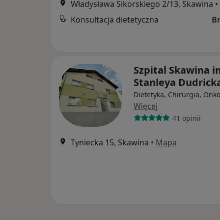
Władysława Sikorskiego 2/13, Skawina
•
Konsultacja dietetyczna
B
Szpital Skawina i
Stanleya Dudrick
Dietetyka, Chirurgia, Onk
Więcej
41 opinii
Tyniecka 15, Skawina
•
Mapa