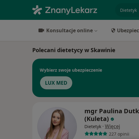
specjaliz
Konsultacje online
Ubezpiec
Polecani dietetycy w Skawinie
Wybierz swoje ubezpieczenie
LUX MED
mgr Paulina Dutk
(Kuleta)
·
Więcej
Dietetyk
227 opinii