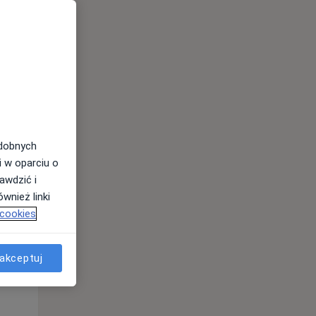
odobnych
i w oparciu o
awdzić i
Śr,
Czw,
Pt,
wnież linki
12 Sie
13 Sie
14 Sie
 cookies
akceptuj