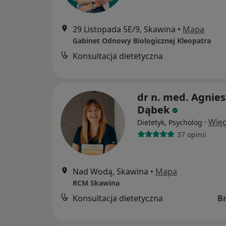
29 Listopada 5E/9, Skawina
•
Mapa
Gabinet Odnowy Biologicznej Kleopatra
Konsultacja dietetyczna
dr n. med. Agnie
Dąbek
·
Więc
Dietetyk, Psycholog
37 opinii
Nad Wodą, Skawina
•
Mapa
RCM Skawina
Konsultacja dietetyczna
B