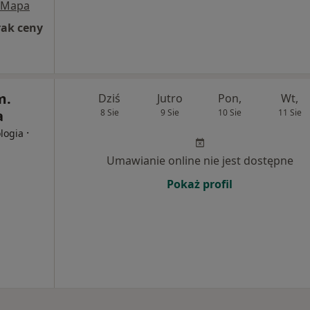
Mapa
rak ceny
m.
Dziś
Jutro
Pon,
Wt,
a
8 Sie
9 Sie
10 Sie
11 Sie
·
ologia
Umawianie online nie jest dostępne
Pokaż profil