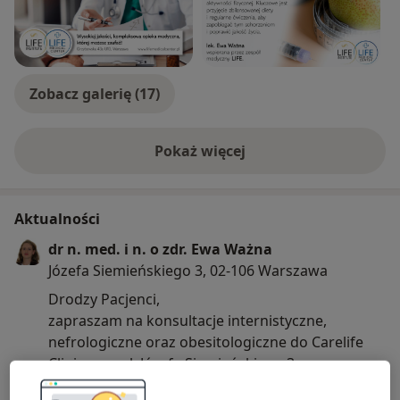
bardzo prosta i nieskomplikowana.
Do zobaczenia i zbadaj swoje Nerki.
Zobacz galerię (17)
Pokaż więcej
o doświadczeniu
Aktualności
dr n. med. i n. o zdr. Ewa Ważna
Józefa Siemieńskiego 3, 02-106 Warszawa
Drodzy Pacjenci,
zapraszam na konsultacje internistyczne,
nefrologiczne oraz obesitologiczne do Carelife
Clinic przy ul. Józefa Siemieńskiego 3 w
Warszawie (Ochota).