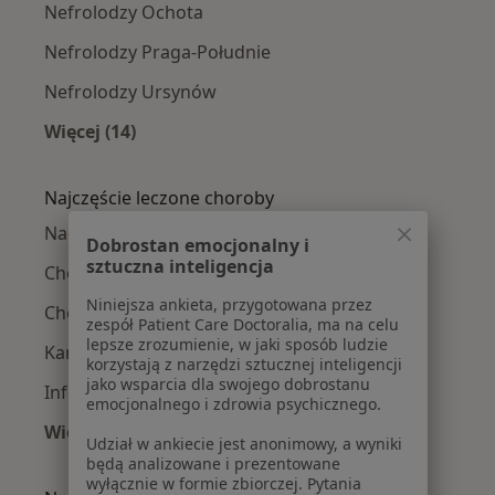
Nefrolodzy Ochota
Nefrolodzy Praga-Południe
Nefrolodzy Ursynów
Więcej (14)
Więcej w kategorii: Nefrolodzy w pobliżu
Najczęście leczone choroby
Nadciśnienie tętnicze w Warszawie
Dobrostan emocjonalny i
sztuczna inteligencja
Choroby nerek w Warszawie
Niniejsza ankieta, przygotowana przez
Choroby układu moczowego w Warszawie
zespół Patient Care Doctoralia, ma na celu
lepsze zrozumienie, w jaki sposób ludzie
Kamica nerkowa w Warszawie
korzystają z narzędzi sztucznej inteligencji
jako wsparcia dla swojego dobrostanu
Infekcje dróg moczowych w Warszawie
emocjonalnego i zdrowia psychicznego.
Więcej (15)
Udział w ankiecie jest anonimowy, a wyniki
Więcej w kategorii: Najczęście leczone chorob
będą analizowane i prezentowane
wyłącznie w formie zbiorczej. Pytania