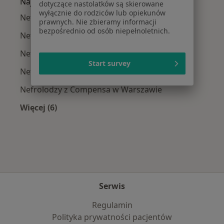
Najpopularniejsze ubezpieczenia
dotyczące nastolatków są skierowane
wyłącznie do rodziców lub opiekunów
Nefrolodzy z Medicover w Warszawie
prawnych. Nie zbieramy informacji
bezpośrednio od osób niepełnoletnich.
Nefrolodzy z Allianz w Warszawie
Nefrolodzy z INTER Polska w Warszawie
Start survey
Nefrolodzy z Signal Iduna w Warszawie
Nefrolodzy z Compensa w Warszawie
Więcej (6)
Więcej w kategorii: Najpopularniejsze ubezpie
Serwis
Regulamin
Polityka prywatności pacjentów