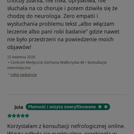
choćby zdania, nie miła, opryskliwa, nie
słuchała na co choruje i potem dziwiła się że
chodzę do neurologa. Zero empatii i
wysłuchania problemu tekst „albo włączam
leczenie albo pani robi badanie” gdzie nawet
nie było przestrzeni na powiedzenie moich
objawów!
22 kwietnia 2026
•
Centrum Medyczne Damiana Wałbrzyska 46
•
konsultacja
internistyczna
w opinii użytkownika W
•
zgłoś nadużycie
Jola
Płatność i wizyta zweryfikowane
J
Korzystałam z konsultacji nefrologicznej online.
Wizyta odbyła się punktualnie, przebiegła w