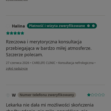
Halina
Płatność i wizyta zweryfikowane
H
Rzeczowa i merytoryczna konsultacja
przebiegająca w bardzo miłej atmosferze.
Szczerze polecam.
27 czerwca 2026
•
CARELIFE CLINIC
•
Konsultacja nefrologiczna
•
w opinii użytkownika Halina
zgłoś nadużycie
W
Numer telefonu zweryfikowany
Lekarka nie dała mi możliwości skończenia