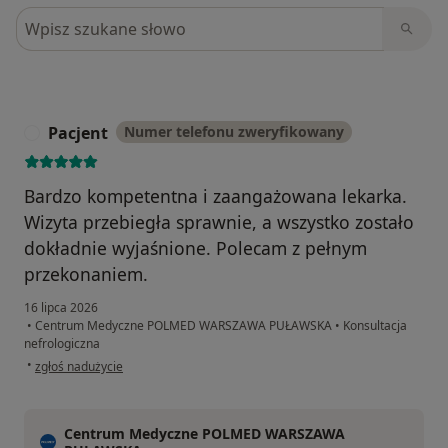
Szukaj w opiniach
Pacjent
Numer telefonu zweryfikowany
P
Bardzo kompetentna i zaangażowana lekarka.
Wizyta przebiegła sprawnie, a wszystko zostało
dokładnie wyjaśnione. Polecam z pełnym
przekonaniem.
16 lipca 2026
•
Centrum Medyczne POLMED WARSZAWA PUŁAWSKA
•
Konsultacja
nefrologiczna
w opinii użytkownika Pacjent
•
zgłoś nadużycie
Centrum Medyczne POLMED WARSZAWA