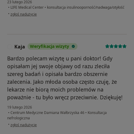
23 lutego 2026
•
LIFE Medical Center
•
konsultacja insulinooporność/nadwaga/otyłość
w opinii użytkownika Aneta Szuba
•
zgłoś nadużycie
Kaja
Weryfikacja wizyty
K
Bardzo polecam wizytę u pani doktor! Gdy
opisałam jej swoje objawy od razu zleciła
szereg badań i opisała bardzo obszernie
zalecenia. Jako młoda osoba często czuję, że
lekarze nie biorą moich problemów na
poważnie - tu było wręcz przeciwnie. Dziękuję!
19 lutego 2026
•
Centrum Medyczne Damiana Wałbrzyska 46
•
Konsultacja
nefrologiczna
w opinii użytkownika Kaja
•
zgłoś nadużycie