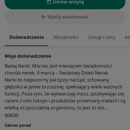
Umów wizytę
Wyślij wiadomość
Doświadczenie
Aktualności
Usługi i ceny
Ad
Moje doświadczenie
Badaj Nerki. Marzec jest miesiącem świadomości
chorób nerek. 9 marca – Światowy Dzień Nerek
Nerki to niepozorny parzysty narząd, schowany
głęboko w jamie brzusznej, spełniający wiele ważnych
funkcji. Poza tym, że wytwarzają mocz, pozbywając się
razem z nim toksyn i produktów przemiany materii i są
wielką oczyszczalnią organizmu, to jest to też
O mnie
ogromna fabryka. Nerki biorą udział w wieku
więcej
skomplikowanych procesach zachodzących w
Zakres porad
człowieku, min.: w metabolizmie , regulacji ciśnienia