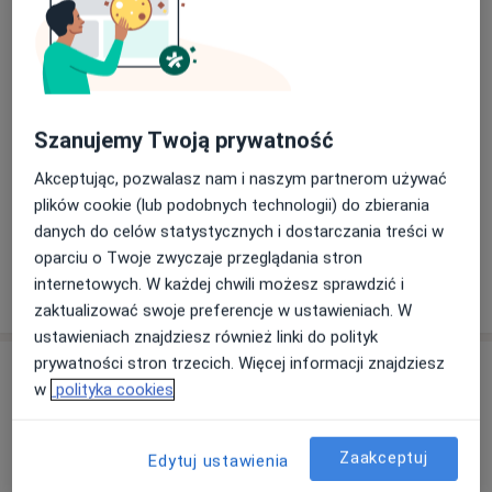
Nowoczesny sprzęt, profesjonalna opieka i
Dowiedz się więcej
indywidualne podejście – wszystko po to, aby
17/02/2026
zadbać o Państwa zdrowie i komfort.
Do zobaczenia w Carelife Clinic!
Szanujemy Twoją prywatność
Akceptując, pozwalasz nam i naszym partnerom używać
plików cookie (lub podobnych technologii) do zbierania
danych do celów statystycznych i dostarczania treści w
oparciu o Twoje zwyczaje przeglądania stron
internetowych. W każdej chwili możesz sprawdzić i
Pokaż więcej aktualności (2)
zaktualizować swoje preferencje w ustawieniach. W
ustawieniach znajdziesz również linki do polityk
prywatności stron trzecich. Więcej informacji znajdziesz
Usługi i ceny
w
polityka cookies
Konsultacja internistyczna
Umów wizytę
Od 140 zł
Szczegóły
Zaakceptuj
Edytuj ustawienia