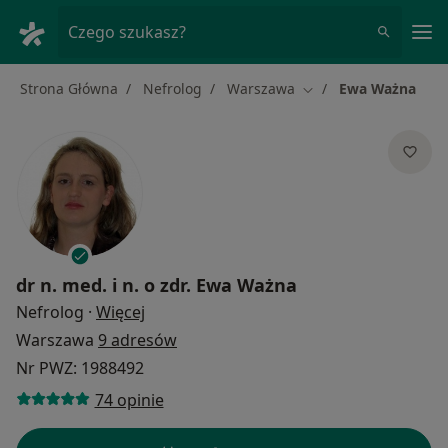
Me
Czego szukasz?
Strona Główna
Nefrolog
Warszawa
Ewa Ważna
Zmień miasto
dr n. med. i n. o zdr.
Ewa Ważna
O specjalizacjach
Nefrolog
·
Więcej
Warszawa
9 adresów
Nr PWZ: 1988492
74 opinie