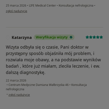
25 marca 2026
•
LIFE Medical Center
•
Konsultacja nefrologiczna
•
w opinii użytkownika Barbara
zgłoś nadużycie
Katarzyna
Weryfikacja wizyty
K
Wizyta odbyła się o czasie, Pani doktor w
przystępny sposób objaśniła mój problem, i
rozwiała moje obawy, a na podstawie wyników
badań , które już miałam, zleciła leczenie, i ew.
dalszą diagnostykę.
22 marca 2026
•
Centrum Medyczne Damiana Wałbrzyska 46
•
Konsultacja
nefrologiczna
w opinii użytkownika Katarzyna
•
zgłoś nadużycie