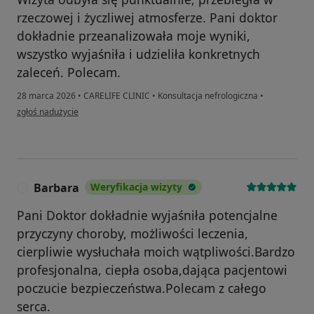
rzeczowej i życzliwej atmosferze. Pani doktor
dokładnie przeanalizowała moje wyniki,
wszystko wyjaśniła i udzieliła konkretnych
zaleceń. Polecam.
28 marca 2026
•
CARELIFE CLINIC
•
Konsultacja nefrologiczna
•
w opinii użytkownika Jola
zgłoś nadużycie
Barbara
Weryfikacja wizyty
B
Pani Doktor dokładnie wyjaśniła potencjalne
przyczyny choroby, możliwości leczenia,
cierpliwie wysłuchała moich wątpliwości.Bardzo
profesjonalna, ciepła osoba,dająca pacjentowi
poczucie bezpieczeństwa.Polecam z całego
serca.