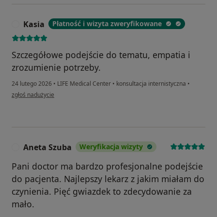
Kasia
Płatność i wizyta zweryfikowane
K
Szczegółowe podejście do tematu, empatia i
zrozumienie potrzeby.
24 lutego 2026
•
LIFE Medical Center
•
konsultacja internistyczna
•
w opinii użytkownika Kasia
zgłoś nadużycie
Aneta Szuba
Weryfikacja wizyty
A
Pani doctor ma bardzo profesjonalne podejście
do pacjenta. Najlepszy lekarz z jakim miałam do
czynienia. Pięć gwiazdek to zdecydowanie za
mało.