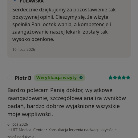
PUŁAWSKA
Serdecznie dziękujemy za pozostawienie tak
pozytywnej opinii. Cieszymy się, że wizyta
spełniła Pani oczekiwania, a kompetencje i
zaangażowanie naszej lekarki zostały tak
wysoko ocenione.
16 lipca 2026
Piotr B
Weryfikacja wizyty
P
Bardzo polecam Panią doktor, wyjątkowe
zaangażowanie, szczegółowa analiza wyników
badań, bardzo dobrze wyjaśnione wszystkie
moje wątpliwości.
6 lipca 2026
•
LIFE Medical Center
•
Konsultacja leczenia nadwagi i otyłości
•
w opinii użytkownika Piotr B
zgłoś nadużycie