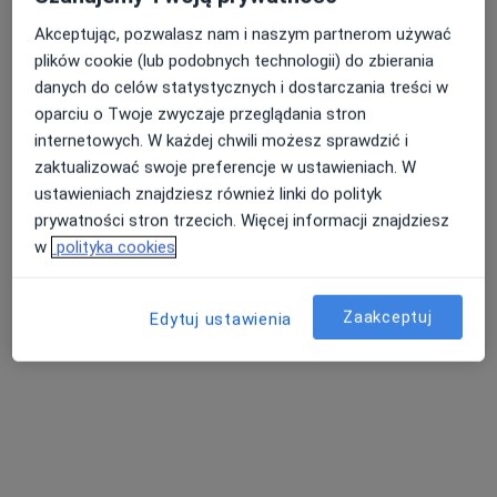
Akceptując, pozwalasz nam i naszym partnerom używać
plików cookie (lub podobnych technologii) do zbierania
danych do celów statystycznych i dostarczania treści w
oparciu o Twoje zwyczaje przeglądania stron
internetowych. W każdej chwili możesz sprawdzić i
zaktualizować swoje preferencje w ustawieniach. W
Centrum Medyczne Damiana Al.
ustawieniach znajdziesz również linki do polityk
prywatności stron trzecich. Więcej informacji znajdziesz
Zjednoczenia 36
w
polityka cookies
·
Więcej
Nefrologia, Alergologia, Chirurgia
639 opinii
Zaakceptuj
Edytuj ustawienia
Adres 1
Adres 2
Al. Zjednoczenia 36, Warszawa
•
Mapa
Konsultacja nefrologiczna
350 zł