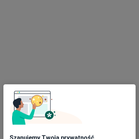
dr hab. n. med. Teresa Maria Bączkowska
·
Więcej
Nefrolog
14 opinii
Adres
Online
Foksal 3/5, Warszawa
•
Mapa
Centrum Medyczne Damiana Foksal 3/5
Akceptuje Compensa
Konsultacja nefrologiczna
od 350 zł
Specjalista nie oferuje umawiania online pod tym adresem.
Poproś o wizytę
Szanujemy Twoją prywatność