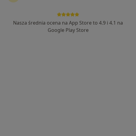
44 opinie
Adres 1
Adres 2
Online 1
Online 2
Nasza średnia ocena na App Store to 4.9 i 4.1 na
Google Play Store
Al. Zjednoczenia 36, Warszawa
•
Mapa
Centrum Medyczne Damiana Al. Zjednoczenia 36
Akceptuje Compensa
Konsultacja nefrologiczna
od 350 zł
Specjalista nie oferuje umawiania online pod tym adresem.
Poproś o wizytę