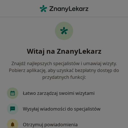
Me
Nefrolog • Warszawa, mazowieckie
Filtry
Ubezpieczenie:
Compensa
20 polecanych nefrologów w Warszawie z
Witaj na ZnanyLekarz
Compensa
Jak działają wyniki wyszukiwania
Znajdź najlepszych specjalistów i umawiaj wizyty.
Pobierz aplikację, aby uzyskać bezpłatny dostęp do
przydatnych funkcji:
Łatwo zarządzaj swoimi wizytami
Wysyłaj wiadomości do specjalistów
dr n. med. Bartłomiej Matłosz
Otrzymuj powiadomienia
·
Więcej
Nefrolog, Internista