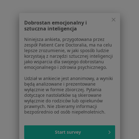
Dobrostan emocjonalny i
Serwis
sztuczna inteligencja
Niniejsza ankieta, przygotowana przez
Regulamin
zespół Patient Care Doctoralia, ma na celu
Polityka prywatności pacjentów
lepsze zrozumienie, w jaki sposób ludzie
Polityka prywatności profesjonalistów
korzystają z narzędzi sztucznej inteligencji
jako wsparcia dla swojego dobrostanu
Polityka prywatności dla profesjonalistów, których
emocjonalnego i zdrowia psychicznego.
dane pozyskaliśmy samodzielnie
Polityka cookies
Udział w ankiecie jest anonimowy, a wyniki
będą analizowane i prezentowane
Jak działają wyniki wyszukiwania
wyłącznie w formie zbiorczej. Pytania
Dostępność
dotyczące nastolatków są skierowane
O nas
wyłącznie do rodziców lub opiekunów
prawnych. Nie zbieramy informacji
Praca
Rekrutujemy!
bezpośrednio od osób niepełnoletnich.
Partnerzy
Centrum prasowe
Kontakt
Start survey