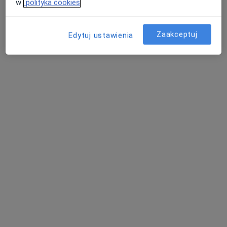
w
polityka cookies
Specjalista nie oferuje umawiania online pod tym adresem.
Poproś o wizytę
Zaakceptuj
Edytuj ustawienia
dr Jagoda Stroynowska
·
Więcej
Dermatolog, Dermatolog dziecięcy
467 opinii
Adres
Online
Wolska 81 lok. U3, Warszawa
•
Mapa