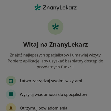
Me
Nadmierne Owłosienie • Warszawa, mazowieckie
Filtry
• 1
Ubezpieczenie
Map
Nadmierne owłosienie specjaliści w
Witaj na ZnanyLekarz
Warszawie
Jak działają wyniki wyszukiwania
Znajdź najlepszych specjalistów i umawiaj wizyty.
Pobierz aplikację, aby uzyskać bezpłatny dostęp do
przydatnych funkcji:
Jakiego specjalisty szukasz?
Endokrynolog
Dermatolog
Ginekolog
Łatwo zarządzaj swoimi wizytami
Wysyłaj wiadomości do specjalistów
Otrzymuj powiadomienia