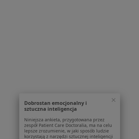
Konsultacja ginekologiczna
250 zł
Specjalista nie oferuje umawiania online pod tym adresem.
Poproś o wizytę
1
2
3
4
5
...
15
Powiązane wyszukiwania
W pobliżu Warszawy
Nadmierne owłosienie w Legionowie
Dobrostan emocjonalny i
Nadmierne owłosienie w Mińsku Mazowieckim
sztuczna inteligencja
Nadmierne owłosienie w Nowym Dworze
Niniejsza ankieta, przygotowana przez
Mazowieckim
zespół Patient Care Doctoralia, ma na celu
lepsze zrozumienie, w jaki sposób ludzie
Nadmierne owłosienie w Jabłonnej
korzystają z narzędzi sztucznej inteligencji