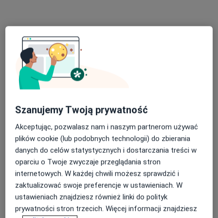
Poproś o wizytę
Szanujemy Twoją prywatność
Akceptując, pozwalasz nam i naszym partnerom używać
lek. Aleksandra Piasecka
plików cookie (lub podobnych technologii) do zbierania
W trakcie specjalizacji (Dermatolog), W trakcie specjalizacji
danych do celów statystycznych i dostarczania treści w
·
Więcej
(Wenerolog)
oparciu o Twoje zwyczaje przeglądania stron
15 opinii
internetowych. W każdej chwili możesz sprawdzić i
Aleja Komisji Edukacji Narodowej 97, Warszawa
•
Mapa
zaktualizować swoje preferencje w ustawieniach. W
Centrum Dermatologiczne FEBUMED
ustawieniach znajdziesz również linki do polityk
Konsultacja dermatologiczna
280 zł
prywatności stron trzecich. Więcej informacji znajdziesz