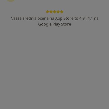
Nasza średnia ocena na App Store to 4.9 i 4.1 na
Google Play Store
Bezpieczne płatności
mgr Diana Wojtyra
·
Więcej
Dietetyk
38 opinii
Adres
Online
Józefa Siemieńskiego 3, Warszawa
•
Mapa
CARELIFE CLINIC
Konsultacja dietetyczna
250 zł
Specjalista nie oferuje umawiania online pod tym adresem.
Poproś o wizytę