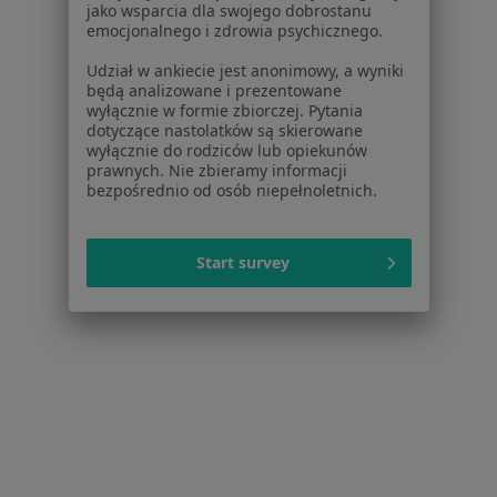
jako wsparcia dla swojego dobrostanu
Nadmierne owłosienie w Grodzisku Mazowieckim
emocjonalnego i zdrowia psychicznego.
Więcej (9)
Udział w ankiecie jest anonimowy, a wyniki
Więcej w kategorii: W pobliżu Warszawy
będą analizowane i prezentowane
wyłącznie w formie zbiorczej. Pytania
Schorzenia w Warszawie
dotyczące nastolatków są skierowane
wyłącznie do rodziców lub opiekunów
Nadciśnienie tętnicze w Warszawie
prawnych. Nie zbieramy informacji
bezpośrednio od osób niepełnoletnich.
Niewydolność serca w Warszawie
Choroba wieńcowa w Warszawie
Start survey
Cukrzyca w Warszawie
Zaburzenia rytmu serca w Warszawie
Więcej (15)
Więcej w kategorii: Schorzenia w Warszawie
Strona Główna
Choroby
Nadmierne Owłosienie
Zmień mi
Warszawa
Zmień miasto