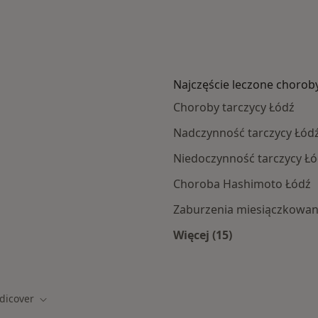
Najczęście leczone chorob
Choroby tarczycy Łódź
Nadczynność tarczycy Łód
Niedoczynność tarczycy Ł
Choroba Hashimoto Łódź
Zaburzenia miesiączkowan
Więcej (15)
amach Medicover
Więcej w kategorii: 
dicover
iasto
Zmień miasto