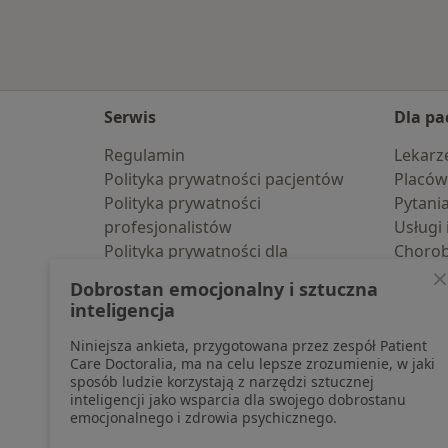
Serwis
Dla pa
Regulamin
Lekarz
Polityka prywatności pacjentów
Placów
Polityka prywatności
Pytani
profesjonalistów
Usługi 
Polityka prywatności dla
Choro
profesjonalistów, których dane
Pomoc
Dobrostan emocjonalny i sztuczna
pozyskaliśmy samodzielnie
Aplika
inteligencja
Polityka cookies
Blog d
Niniejsza ankieta, przygotowana przez zespół Patient
Jak działają wyniki wyszukiwania
Care Doctoralia, ma na celu lepsze zrozumienie, w jaki
Dostępność
sposób ludzie korzystają z narzędzi sztucznej
O nas
inteligencji jako wsparcia dla swojego dobrostanu
emocjonalnego i zdrowia psychicznego.
Praca
Rekrutujemy!
Partnerzy