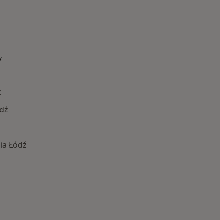
y
ź
ódź
ia Łódź
Najczęście leczone choroby