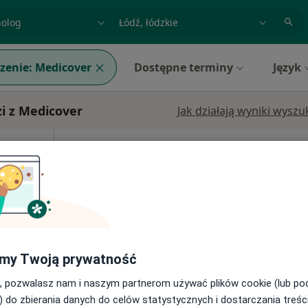
acja, badanie lub nazwisko
miasto lub dzielnica
zenie:
Medicover
Dostępne terminy
Język
i z Medicover
Jak działają wyniki wysz
ne
Dziś
Jutro
Pon,
Wt,
8 Sie
9 Sie
10 Sie
11 Sie
Umawianie online nie jest dostępne
Pokaż profil
my Twoją prywatność
od 110 zł
, pozwalasz nam i naszym partnerom używać plików cookie (lub p
) do zbierania danych do celów statystycznych i dostarczania treśc