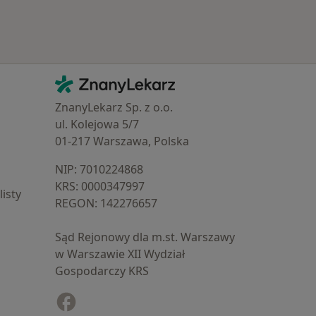
Kontakt
ZnanyLekarz - Strona główna
ZnanyLekarz Sp. z o.o.
ul. Kolejowa 5/7
01-217 Warszawa, Polska
NIP: ⁠7010224868
KRS: ⁠0000347997
isty
REGON: ⁠142276657
Sąd Rejonowy dla m.st. Warszawy
w Warszawie XII Wydział
Gospodarczy KRS
Facebook
otwiera się w nowej karcie