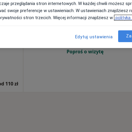
zaje przeglądania stron internetowych. W każdej chwili możesz spr
wać swoje preferencje w ustawieniach. W ustawieniach znajdziesz ró
Dziś
Jutro
Pon,
Wt,
prywatności stron trzecich. Więcej informacji znajdziesz w
polityka
8 Sie
9 Sie
10 Sie
11 Sie
·
Więcej
Za
Edytuj ustawienia
Umawianie online nie jest dostępne
Poproś o wizytę
od 110 zł