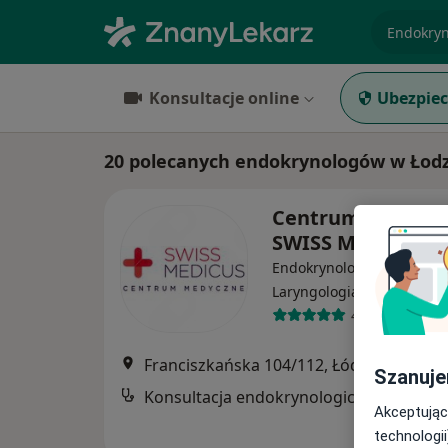
specjaliz
Konsultacje online
Ubezpiec
20 polecanych endokrynologów w Łodz
Centrum Medycz
SWISS MEDICUS
Endokrynologia, Interna,
·
Więcej
Laryngologia
42 opinie
Franciszkańska 104/112, Łódź
•
Mapa
Szanuje
Konsultacja endokrynologiczna
Akceptując
technologii