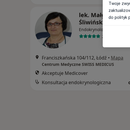
Twoje zwyc
zaktualizo
lek. Małgorzata
do polityk 
Śliwińska-Puto
Endokrynolog, Internista
24 opinie
Franciszkańska 104/112, Łódź
•
Mapa
Centrum Medyczne SWISS MEDICUS
Akceptuje Medicover
Konsultacja endokrynologiczna