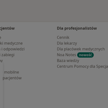
cjentów
Dla profesjonalistów
e
Cennik
ki medyczne
Dla lekarzy
a i odpowiedzi
Dla placówek medycznych
i zabiegi
Noa Notes
nowość
by
Baza wiedzy
Centrum Pomocy dla Specjal
cje mobilne
la pacjentów