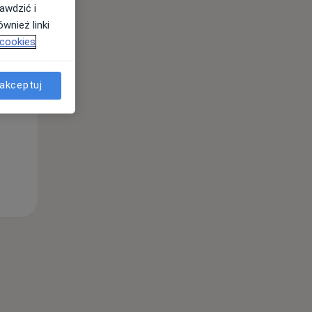
awdzić i
wnież linki
Śr,
Czw,
Pt,
 cookies
12 Sie
13 Sie
14 Sie
akceptuj