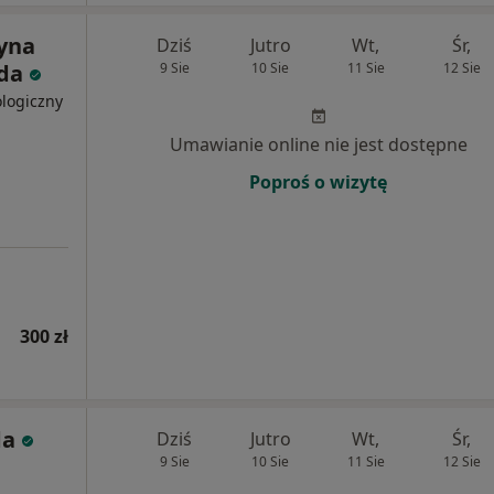
zyna
Dziś
Jutro
Wt,
Śr,
nda
9 Sie
10 Sie
11 Sie
12 Sie
ologiczny
Umawianie online nie jest dostępne
Poproś o wizytę
300 zł
da
Dziś
Jutro
Wt,
Śr,
9 Sie
10 Sie
11 Sie
12 Sie