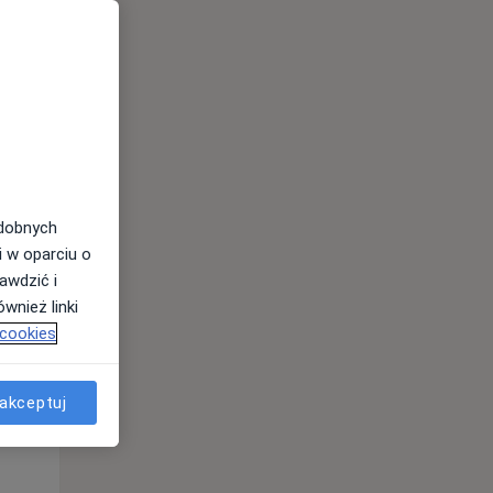
odobnych
i w oparciu o
awdzić i
Czw,
Pt,
Sob,
wnież linki
13 Sie
14 Sie
15 Sie
 cookies
akceptuj