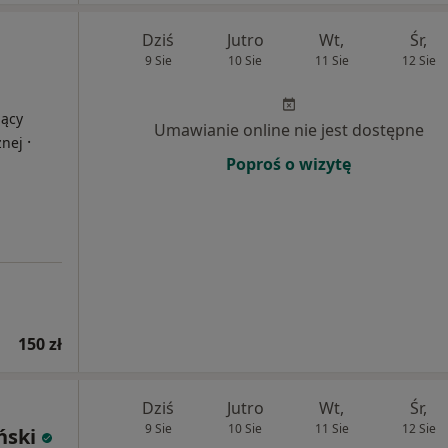
Dziś
Jutro
Wt,
Śr,
9 Sie
10 Sie
11 Sie
12 Sie
jący
Umawianie online nie jest dostępne
·
znej
Poproś o wizytę
150 zł
Dziś
Jutro
Wt,
Śr,
9 Sie
10 Sie
11 Sie
12 Sie
ński