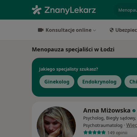
specjaliz
Konsultacje online
Ubezpiec
Menopauza specjaliści w Łodzi
Jakiego specjalisty szukasz?
Ginekolog
Endokrynolog
Ch
Anna Miżowska
Psycholog, Biegły sądowy,
·
Więc
Psychotraumatolog
149 opinii