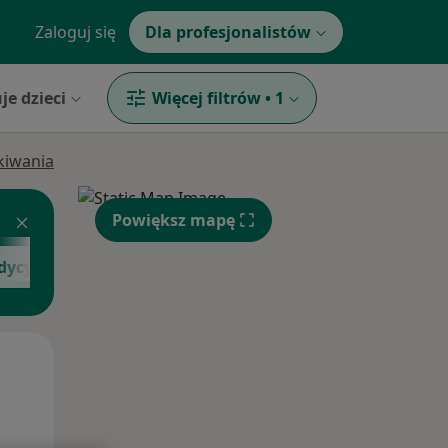
Zaloguj się
Dla profesjonalistów
je dzieci
Więcej filtrów
•
1
ukiwania
Powiększ mapę
dycyny estetycznej
Zobacz więcej
Czw,
Pt,
Sob,
13 Sie
14 Sie
15 Sie