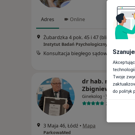
Adres
Online
Żubardzka 4 pok. 45 i 47 (blisko al.
Szanuje
Konsultacja biegłego sądowego
Akceptując
technologii
Twoje zwyc
dr hab. n. med.
zaktualizo
Zbigniew Pietrza
do polityk 
·
Więcej
Ginekolog
258 opinii
3 Maja 46, Łódź
•
Mapa
ParkowaMed