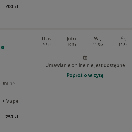
200 zł
Dziś
Jutro
Wt,
Śr,
9 Sie
10 Sie
11 Sie
12 Sie
Umawianie online nie jest dostępne
Poproś o wizytę
Online 2
•
Mapa
250 zł