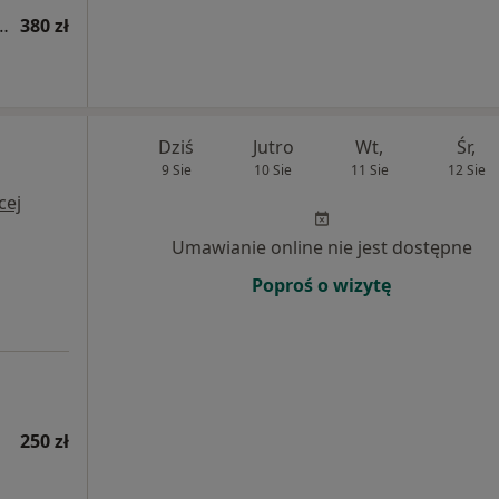
a niepłodności (kolejna wizyta)
380 zł
Dziś
Jutro
Wt,
Śr,
9 Sie
10 Sie
11 Sie
12 Sie
cej
Umawianie online nie jest dostępne
Poproś o wizytę
250 zł