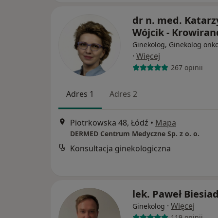
dr n. med. Katar
Wójcik - Krowira
Ginekolog, Ginekolog onk
·
Więcej
267 opinii
Adres 1
Adres 2
Piotrkowska 48, Łódź
•
Mapa
DERMED Centrum Medyczne Sp. z o. o.
Konsultacja ginekologiczna
lek. Paweł Biesia
·
Więcej
Ginekolog
119 opinii