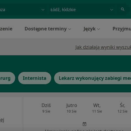
acja, badanie lub nazwisko
miasto lub dzielnica
zenie
Dostępne terminy
Język
Przyjmu
Jak działają wyniki wysz
irurg
Internista
Lekarz wykonujący zabiegi me
Dziś
Jutro
Wt,
Śr,
9 Sie
10 Sie
11 Sie
12 Sie
ej