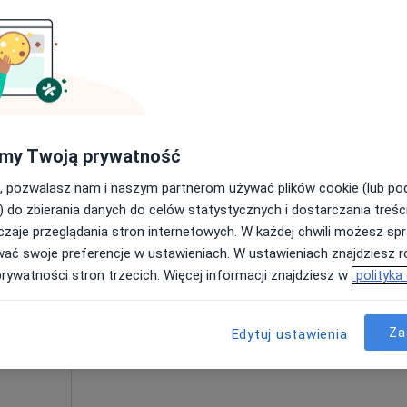
Umawianie online nie jest dostępne
Poproś o wizytę
Włókniarzy), Łódź
•
Mapa
Instytut Badań Psychologicznych, Szkoleń, Coachingu i Psychoterapii EMPIRIA.PL
my Twoją prywatność
od 300 zł
, pozwalasz nam i naszym partnerom używać plików cookie (lub p
) do zbierania danych do celów statystycznych i dostarczania treśc
zaje przeglądania stron internetowych. W każdej chwili możesz spr
Dziś
Jutro
Wt,
Śr,
wać swoje preferencje w ustawieniach. W ustawieniach znajdziesz ró
k
9 Sie
10 Sie
11 Sie
12 Sie
prywatności stron trzecich. Więcej informacji znajdziesz w
polityka
Umawianie online nie jest dostępne
Za
Edytuj ustawienia
Poproś o wizytę