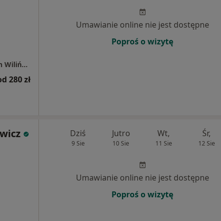
Umawianie online nie jest dostępne
Poproś o wizytę
Gabinet Położniczo-Ginekologiczny Wojciech Wiliński OSIEDLE LIŚCIASTA PARK
od 280 zł
ewicz
Dziś
Jutro
Wt,
Śr,
9 Sie
10 Sie
11 Sie
12 Sie
Umawianie online nie jest dostępne
Poproś o wizytę