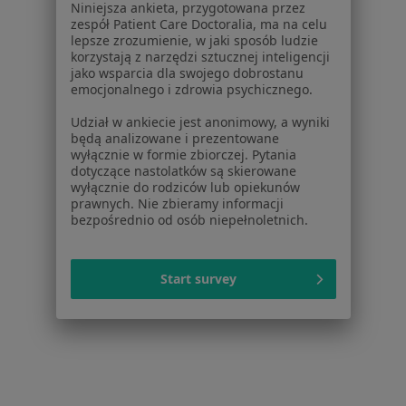
Centrum Pomocy dla Specjalisty
Niniejsza ankieta, przygotowana przez
zespół Patient Care Doctoralia, ma na celu
Kontakt
lepsze zrozumienie, w jaki sposób ludzie
ZnanyLekarz - Strona główna
korzystają z narzędzi sztucznej inteligencji
jako wsparcia dla swojego dobrostanu
ZnanyLekarz Sp. z o.o.
emocjonalnego i zdrowia psychicznego.
ul. Kolejowa 5/7
Udział w ankiecie jest anonimowy, a wyniki
01-217 Warszawa, Polska
będą analizowane i prezentowane
wyłącznie w formie zbiorczej. Pytania
NIP: ⁠7010224868
dotyczące nastolatków są skierowane
wyłącznie do rodziców lub opiekunów
KRS: ⁠0000347997
prawnych. Nie zbieramy informacji
REGON: ⁠142276657
bezpośrednio od osób niepełnoletnich.
Sąd Rejonowy dla m.st. Warszawy w Warszawie XII
Wydział Gospodarczy KRS
Start survey
Facebook
otwiera się w nowej karcie
otwiera się w nowej karcie
otwiera się w nowej karcie
otwiera się w nowej karcie
otwiera się w nowej karci
otwiera się
otwi
Polska
,
Türkiye
,
España
,
Italia
,
Deutschland
,
Česko
,