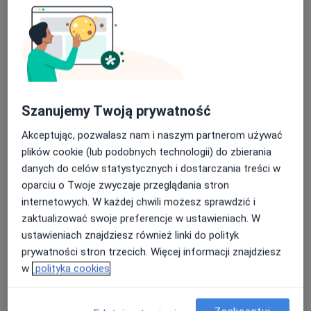
Duża 2, Łódź
•
Mapa
ARTISMED Gabinet Medycyny Estetycznej i Kosmetologii
Nasza średnia ocena na App Store to 4.9 i 4.1 na
Akceptuje Pol-Assistance
Google Play Store
Badania krwi
80 zł
Specjalista nie oferuje umawiania online pod tym adresem.
Szanujemy Twoją prywatność
Poproś o wizytę
Akceptując, pozwalasz nam i naszym partnerom używać
plików cookie (lub podobnych technologii) do zbierania
danych do celów statystycznych i dostarczania treści w
oparciu o Twoje zwyczaje przeglądania stron
internetowych. W każdej chwili możesz sprawdzić i
zaktualizować swoje preferencje w ustawieniach. W
ustawieniach znajdziesz również linki do polityk
prywatności stron trzecich. Więcej informacji znajdziesz
w
polityka cookies
Neomedical Łódź