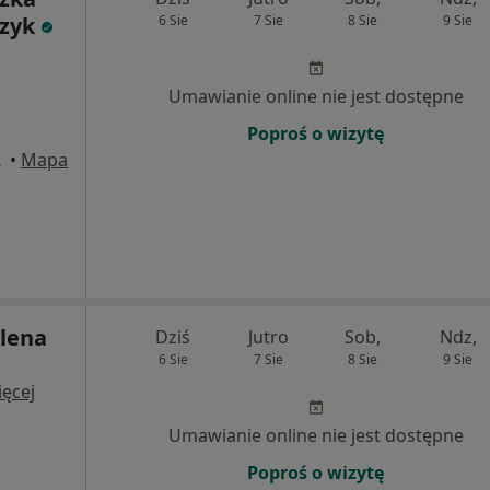
zyk
6 Sie
7 Sie
8 Sie
9 Sie
Umawianie online nie jest dostępne
Poproś o wizytę
licy., Łódź
•
Mapa
lena
Dziś
Jutro
Sob,
Ndz,
6 Sie
7 Sie
8 Sie
9 Sie
ęcej
Umawianie online nie jest dostępne
Poproś o wizytę