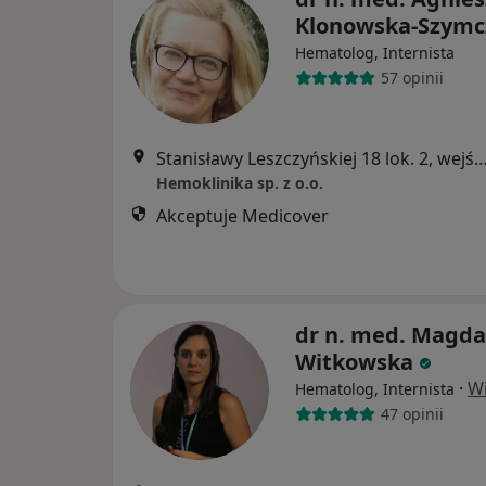
Klonowska-Szymc
Hematolog, Internista
57 opinii
Stanisławy Leszczyńskiej 18 lok. 2, wejście bezpośrednio z u
Hemoklinika sp. z o.o.
Akceptuje Medicover
dr n. med. Magda
Witkowska
·
Wi
Hematolog, Internista
47 opinii