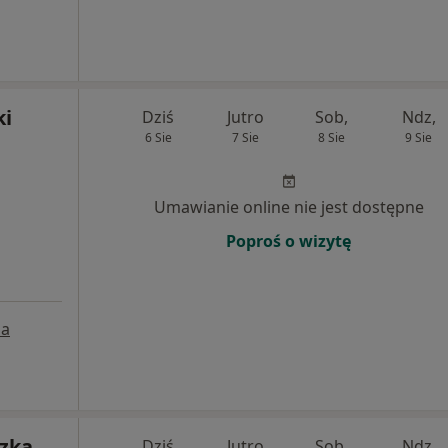
ki
Dziś
Jutro
Sob,
Ndz,
6 Sie
7 Sie
8 Sie
9 Sie
Umawianie online nie jest dostępne
Poproś o wizytę
a
szka
Dziś
Jutro
Sob,
Ndz,