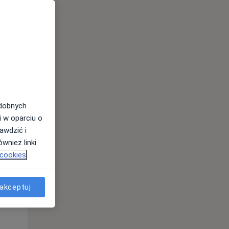
Pon,
Wt,
Śr,
10 Sie
11 Sie
12 Sie
odobnych
i w oparciu o
awdzić i
wnież linki
 cookies
akceptuj
Pon,
Wt,
Śr,
10 Sie
11 Sie
12 Sie