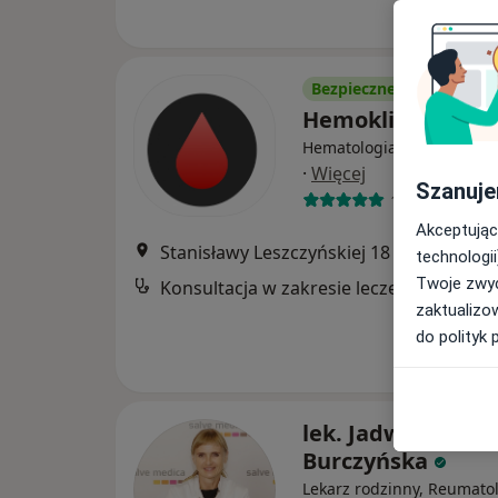
Bezpieczne płatności
Hemoklinika sp. z
Hematologia, Chirurgia, R
·
Więcej
Szanuje
1852 opinie
Akceptując
Stanisławy Leszczyńskiej 18 lok. 2, wejście bezpośrednio z u
technologii
Twoje zwyc
Konsultacja w zakresie leczenia bólu (kolejna wizyta)
zaktualizo
do polityk 
lek. Jadwiga
Burczyńska
Lekarz rodzinny, Reumato