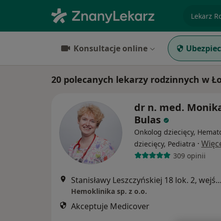
specjaliz
Konsultacje online
Ubezpiec
20 polecanych lekarzy rodzinnych w Ło
dr n. med. Monik
Bulas
Onkolog dziecięcy, Hemat
·
Więc
dziecięcy, Pediatra
309 opinii
Stanisławy Leszczyńskiej 18 lok. 2, wejście bezpośrednio z u
Hemoklinika sp. z o.o.
Akceptuje Medicover