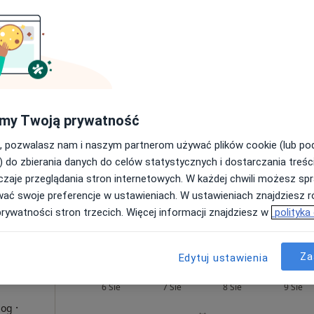
Dziś
Jutro
Sob,
Ndz,
6 Sie
7 Sie
8 Sie
9 Sie
 o.o.
adiologia
Umawianie online nie jest dostępne
my Twoją prywatność
Pokaż profil
, pozwalasz nam i naszym partnerom używać plików cookie (lub p
licy., Łódź
•
Mapa
) do zbierania danych do celów statystycznych i dostarczania treśc
zaje przeglądania stron internetowych. W każdej chwili możesz spr
od 300 zł
wać swoje preferencje w ustawieniach. W ustawieniach znajdziesz ró
prywatności stron trzecich. Więcej informacji znajdziesz w
polityka
Za
Edytuj ustawienia
Dziś
Jutro
Sob,
Ndz,
6 Sie
7 Sie
8 Sie
9 Sie
·
log