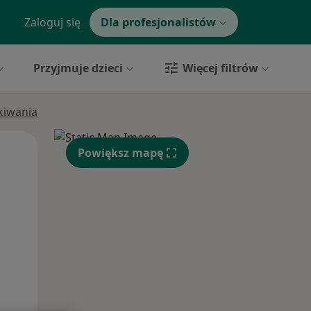
Zaloguj się
Dla profesjonalistów
Przyjmuje dzieci
Więcej filtrów
ukiwania
Pon,
Wt,
Śr,
Powiększ mapę
10 Sie
11 Sie
12 Sie