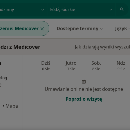
acja, badanie lub nazwisko
miasto lub dzielnica
zenie:
Medicover
Dostępne terminy
Język
dzi z Medicover
Jak działają wyniki wysz
a
Dziś
Jutro
Sob,
Ndz,
6 Sie
7 Sie
8 Sie
9 Sie
olog
ej
Umawianie online nie jest dostępne
Poproś o wizytę
licy., Łódź
•
Mapa