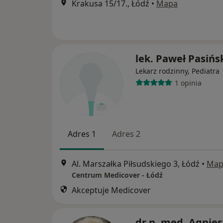
Krakusa 15/17., Łódź
•
Mapa
lek. Paweł Pasińs
Lekarz rodzinny, Pediatra
1 opinia
Adres 1
Adres 2
Al. Marszałka Piłsudskiego 3, Łódź
•
Map
Centrum Medicover - Łódź
Akceptuje Medicover
dr n. med. Agnie