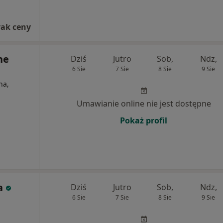
rak ceny
ne
Dziś
Jutro
Sob,
Ndz,
6 Sie
7 Sie
8 Sie
9 Sie
na,
Umawianie online nie jest dostępne
Pokaż profil
a
Dziś
Jutro
Sob,
Ndz,
6 Sie
7 Sie
8 Sie
9 Sie