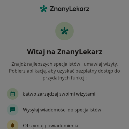
Me
Zespół Policystycznych Jajników Pcos Pmos • Łódź, łódzkie
Filtry
• 1
Ubezpieczenie
Map
Zespół policystycznych jajników (PCOS /
Witaj na ZnanyLekarz
PMOS) specjaliści w Łodzi
Jak działają wyniki wyszukiwania
Znajdź najlepszych specjalistów i umawiaj wizyty.
Pobierz aplikację, aby uzyskać bezpłatny dostęp do
przydatnych funkcji:
Jakiego specjalisty szukasz?
Ginekolog
Endokrynolog
Dietetyk
In
Łatwo zarządzaj swoimi wizytami
Wysyłaj wiadomości do specjalistów
Otrzymuj powiadomienia