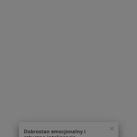
Specjalista nie oferuje umawiania online pod tym adresem.
Poproś o wizytę
1
2
3
4
5
...
12
Powiązane wyszukiwania
W pobliżu Łodzi
Zespół policystycznych jajników (PCOS / PMOS) w
Pabianicach
Zespół policystycznych jajników (PCOS / PMOS) w
Bełchatowie
Zespół policystycznych jajników (PCOS / PMOS) w
Zgierzu
Zespół policystycznych jajników (PCOS / PMOS) w
Dobrostan emocjonalny i
Piotrkowie Trybunalskim