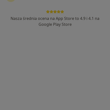
Nasza średnia ocena na App Store to 4.9 i 4.1 na
dr hab. n. med. Zbigniew Pietrzak
Google Play Store
·
Więcej
Ginekolog
257 opinii
3 Maja 46, Łódź
•
Mapa
ParkowaMed
Konsultacja ginekologiczna
200 zł
Specjalista nie oferuje umawiania online pod tym adresem.
Poproś o wizytę