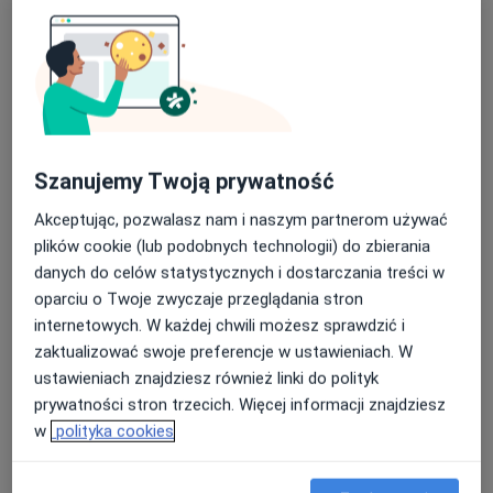
dr n. med. Joanna Stefanowicz
Szanujemy Twoją prywatność
·
Więcej
Ginekolog
Akceptując, pozwalasz nam i naszym partnerom używać
319 opinii
plików cookie (lub podobnych technologii) do zbierania
Szparagowa 10, Łódź
•
Mapa
danych do celów statystycznych i dostarczania treści w
Salve Medica
oparciu o Twoje zwyczaje przeglądania stron
Konsultacja ginekologiczna (kolejna wizyta)
300 zł
internetowych. W każdej chwili możesz sprawdzić i
zaktualizować swoje preferencje w ustawieniach. W
Specjalista nie oferuje umawiania online pod tym adresem.
ustawieniach znajdziesz również linki do polityk
Poproś o wizytę
prywatności stron trzecich. Więcej informacji znajdziesz
w
polityka cookies