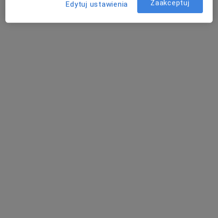
Zaakceptuj
Edytuj ustawienia
lek. Anna Stepowicz
·
Więcej
Ginekolog, Perinatolog, Ginekolog dziecięcy
432 opinie
Mikołaja Kopernika 72, Łódź
•
Mapa
NEO CLINIC
Konsultacja ginekologiczna
300 zł
Specjalista nie oferuje umawiania online pod tym adresem.
Poproś o wizytę