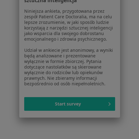
sztuczna inteligencja
Zespół policystycznych jajników (PCOS / PMOS) w
Niniejsza ankieta, przygotowana przez
zespół Patient Care Doctoralia, ma na celu
Brzezinach
lepsze zrozumienie, w jaki sposób ludzie
korzystają z narzędzi sztucznej inteligencji
Więcej (14)
jako wsparcia dla swojego dobrostanu
Więcej w kategorii: W pobliżu Łodzi
emocjonalnego i zdrowia psychicznego.
Schorzenia w Łodzi
Udział w ankiecie jest anonimowy, a wyniki
będą analizowane i prezentowane
Nadciśnienie tętnicze w Łodzi
wyłącznie w formie zbiorczej. Pytania
dotyczące nastolatków są skierowane
Niewydolność serca w Łodzi
wyłącznie do rodziców lub opiekunów
prawnych. Nie zbieramy informacji
Zaburzenia rytmu serca w Łodzi
bezpośrednio od osób niepełnoletnich.
Choroba wieńcowa w Łodzi
Cukrzyca w Łodzi
Start survey
Więcej (15)
Więcej w kategorii: Schorzenia w Łodzi