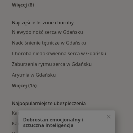
Więcej (8)
Więcej w kategorii: Kardiolodzy w pobliżu
Najczęście leczone choroby
Niewydolność serca w Gdańsku
Nadciśnienie tętnicze w Gdańsku
Choroba niedokrwienna serca w Gdańsku
Zaburzenia rytmu serca w Gdańsku
Arytmia w Gdańsku
Więcej (15)
Więcej w kategorii: Najczęście leczone chorob
Najpopularniejsze ubezpieczenia
Kardiolodzy z TU Zdrowie w Gdańsku
Dobrostan emocjonalny i
Kardiolodzy z Medicover w Gdańsku
sztuczna inteligencja