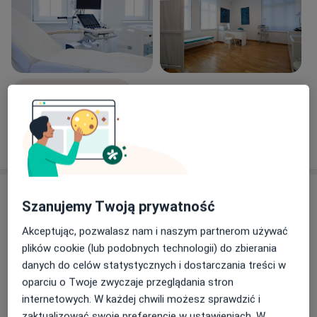
Zobacz galerię (5)
Pokaż więcej
o doświadczeniu
Aktualności
Szanujemy Twoją prywatność
lek. Elwira Stasiuk
Akceptując, pozwalasz nam i naszym partnerom używać
Sucha 39A lok. 103, 80-531 Gdańsk
plików cookie (lub podobnych technologii) do zbierania
Zapraszam również na wizyty w nowym
danych do celów statystycznych i dostarczania treści w
podmiocie leczniczym KLINIKA BAŁTYCKA
oparciu o Twoje zwyczaje przeglądania stron
internetowych. W każdej chwili możesz sprawdzić i
05/10/2023
zaktualizować swoje preferencje w ustawieniach. W