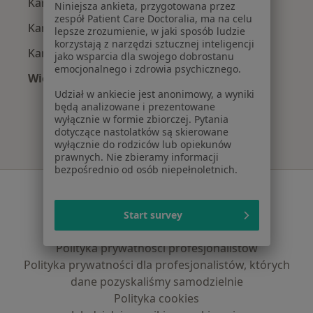
Kardiolodzy z Allianz w Gdańsku
Niniejsza ankieta, przygotowana przez
zespół Patient Care Doctoralia, ma na celu
Kardiolodzy z Signal Iduna w Gdańsku
lepsze zrozumienie, w jaki sposób ludzie
korzystają z narzędzi sztucznej inteligencji
Kardiolodzy z JP MEDICA w Gdańsku
jako wsparcia dla swojego dobrostanu
emocjonalnego i zdrowia psychicznego.
Więcej (5)
Więcej w kategorii: Najpopularniejsze ubezpie
Udział w ankiecie jest anonimowy, a wyniki
będą analizowane i prezentowane
wyłącznie w formie zbiorczej. Pytania
dotyczące nastolatków są skierowane
wyłącznie do rodziców lub opiekunów
prawnych. Nie zbieramy informacji
bezpośrednio od osób niepełnoletnich.
Serwis
Regulamin
Start survey
Polityka prywatności pacjentów
Polityka prywatności profesjonalistów
Polityka prywatności dla profesjonalistów, których
dane pozyskaliśmy samodzielnie
Polityka cookies