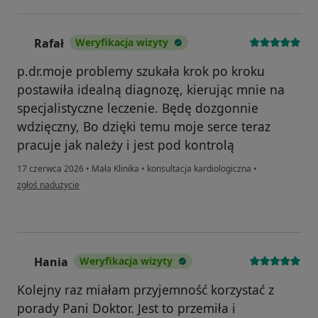
Rafał
Weryfikacja wizyty
R
p.dr.moje problemy szukała krok po kroku
postawiła idealną diagnozę, kierując mnie na
specjalistyczne leczenie. Będę dozgonnie
wdzięczny, Bo dzięki temu moje serce teraz
pracuje jak należy i jest pod kontrolą
17 czerwca 2026
•
Mała Klinika
•
konsultacja kardiologiczna
•
w opinii użytkownika Rafał
zgłoś nadużycie
Hania
Weryfikacja wizyty
H
Kolejny raz miałam przyjemność korzystać z
porady Pani Doktor. Jest to przemiła i