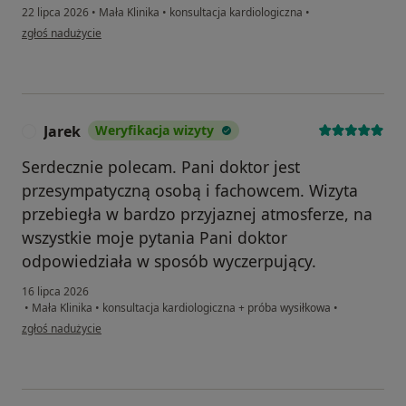
22 lipca 2026
•
Mała Klinika
•
konsultacja kardiologiczna
•
w opinii użytkownika Wanda
zgłoś nadużycie
Jarek
Weryfikacja wizyty
J
Serdecznie polecam. Pani doktor jest
przesympatyczną osobą i fachowcem. Wizyta
przebiegła w bardzo przyjaznej atmosferze, na
wszystkie moje pytania Pani doktor
odpowiedziała w sposób wyczerpujący.
16 lipca 2026
•
Mała Klinika
•
konsultacja kardiologiczna + próba wysiłkowa
•
w opinii użytkownika Jarek
zgłoś nadużycie