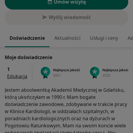
Umów wizytę
Wyślij wiadomość
Doświadczenie
Aktualności
Usługi i ceny
Ad
Moje doświadczenie
1
Edukacja
Jestem absolwentką Akademii Medycznej w Gdańsku,
którą ukończyłam w 1990 r. Mam bogate
doświadczenie zawodowe, zdobywane w trakcie pracy
w Klinice Kardiologii, w oddziałach szpitalnych, w
poradniach kardiologicznych oraz na dyżurach w
Pogotowiu Ratunkowym. Mam na swoim koncie wiele
wykonanych implantacji stymulatorów serca. Aby