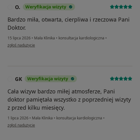
O.
Weryfikacja wizyty
O
Bardzo miła, otwarta, cierpliwa i rzeczowa Pani
Doktor.
15 lipca 2026
•
Mała Klinika
•
konsultacja kardiologiczna
•
w opinii użytkownika O.
zgłoś nadużycie
GK
Weryfikacja wizyty
G
Cała wizyw bardzo miłej atmosferze, Pani
doktor pamiętała wszystko z poprzedniej wizyty
z przed kilku miesięcy.
1 lipca 2026
•
Mała Klinika
•
konsultacja kardiologiczna
•
w opinii użytkownika GK
zgłoś nadużycie