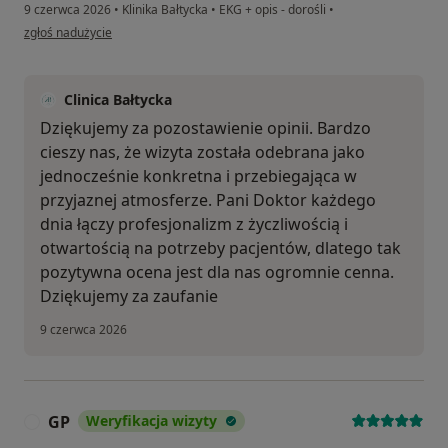
9 czerwca 2026
•
Klinika Bałtycka
•
EKG + opis - dorośli
•
w opinii użytkownika IR
zgłoś nadużycie
Clinica Bałtycka
Dziękujemy za pozostawienie opinii. Bardzo
cieszy nas, że wizyta została odebrana jako
jednocześnie konkretna i przebiegająca w
przyjaznej atmosferze. Pani Doktor każdego
dnia łączy profesjonalizm z życzliwością i
otwartością na potrzeby pacjentów, dlatego tak
pozytywna ocena jest dla nas ogromnie cenna.
Dziękujemy za zaufanie
9 czerwca 2026
GP
Weryfikacja wizyty
G