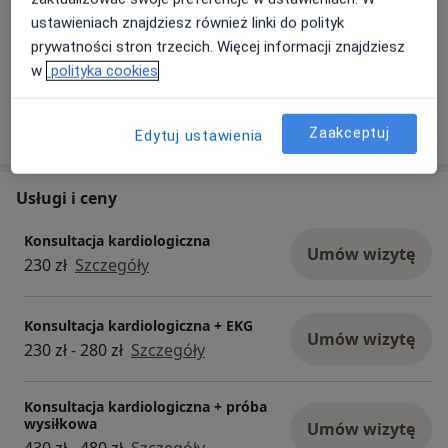
ustawieniach znajdziesz również linki do polityk
prywatności stron trzecich. Więcej informacji znajdziesz
w
polityka cookies
Zaakceptuj
Edytuj ustawienia
Usługi i ceny
Konsultacja kardiologiczna
Umów wizytę
230 zł
Szczegóły
Konsultacja kardiologiczna + EKG
Umów wizytę
230 zł - 280 zł
Szczegóły
Konsultacja kardiologiczna + próba
wysiłkowa
Umów wizytę