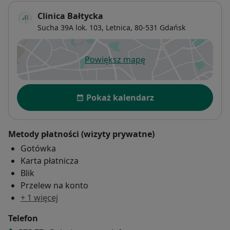
Clinica Bałtycka
Sucha 39A lok. 103,
Letnica
, 80-531
Gdańsk
Powiększ mapę
otwiera się w nowej karcie
Dostępność
Pokaż kalendarz
Metody płatności (wizyty prywatne)
Gotówka
Karta płatnicza
Blik
Przelew na konto
+ 1 więcej
Telefon