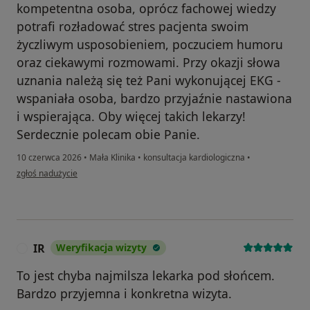
kompetentna osoba, oprócz fachowej wiedzy
potrafi rozładować stres pacjenta swoim
życzliwym usposobieniem, poczuciem humoru
oraz ciekawymi rozmowami. Przy okazji słowa
uznania należą się też Pani wykonującej EKG -
wspaniała osoba, bardzo przyjaźnie nastawiona
i wspierająca. Oby więcej takich lekarzy!
Serdecznie polecam obie Panie.
10 czerwca 2026
•
Mała Klinika
•
konsultacja kardiologiczna
•
w opinii użytkownika Hania
zgłoś nadużycie
IR
Weryfikacja wizyty
I
To jest chyba najmilsza lekarka pod słońcem.
Bardzo przyjemna i konkretna wizyta.