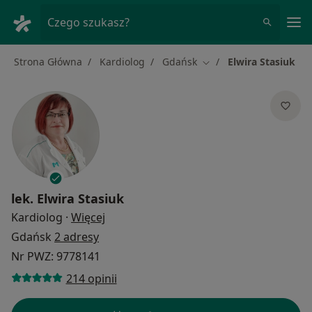
Me
Czego szukasz?
Strona Główna
Kardiolog
Gdańsk
Elwira Stasiuk
Zmień miasto
lek.
Elwira Stasiuk
O specjalizacjach
Kardiolog
·
Więcej
Gdańsk
2 adresy
Nr PWZ: 9778141
214 opinii