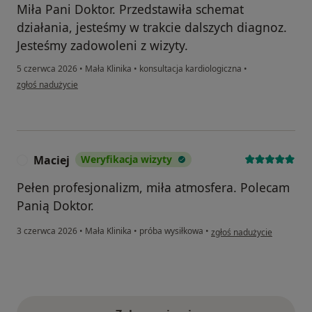
Miła Pani Doktor. Przedstawiła schemat
działania, jesteśmy w trakcie dalszych diagnoz.
Jesteśmy zadowoleni z wizyty.
5 czerwca 2026
•
Mała Klinika
•
konsultacja kardiologiczna
•
w opinii użytkownika GP
zgłoś nadużycie
Maciej
Weryfikacja wizyty
M
Pełen profesjonalizm, miła atmosfera. Polecam
Panią Doktor.
w opinii użytkownika Maci
3 czerwca 2026
•
Mała Klinika
•
próba wysiłkowa
•
zgłoś nadużycie