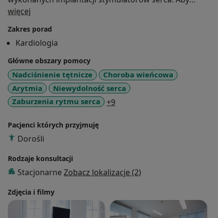
O mnie
uniknąć wypalenia zawodowego zwiedzam Polskę i
więcej
świat, skąd przywożę dużo ciekawych zdjęć.
Zakres porad
W związku z profilem pracy poradni kardiologicznej
Kardiologia
nie przyjmuję tu pacjentów chcących uzyskać poradę
wyłącznie internistyczną oraz pacjentów z infekcją.
Główne obszary pomocy
Nadciśnienie tętnicze
Choroba wieńcowa
Arytmia
Niewydolność serca
a11y_sr_more_diseases
Zaburzenia rytmu serca
+9
Pacjenci których przyjmuję
Dorośli
Rodzaje konsultacji
Stacjonarne
Zobacz lokalizacje (2)
Zdjęcia i filmy