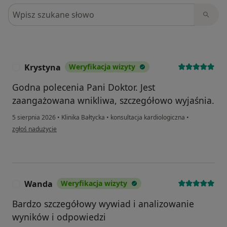
Szukaj w opiniach
Krystyna
Weryfikacja wizyty
K
Godna polecenia Pani Doktor. Jest
zaangażowana wnikliwa, szczegółowo wyjaśnia.
5 sierpnia 2026
•
Klinika Bałtycka
•
konsultacja kardiologiczna
•
w opinii użytkownika Krystyna
zgłoś nadużycie
Wanda
Weryfikacja wizyty
W
Bardzo szczegółowy wywiad i analizowanie
wyników i odpowiedzi