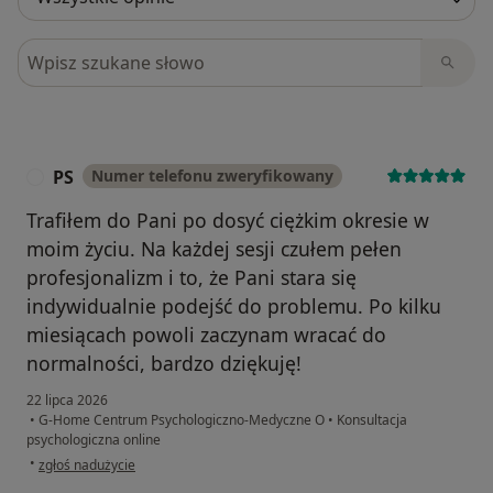
Szukaj w opiniach
PS
Numer telefonu zweryfikowany
P
Trafiłem do Pani po dosyć ciężkim okresie w
moim życiu. Na każdej sesji czułem pełen
profesjonalizm i to, że Pani stara się
indywidualnie podejść do problemu. Po kilku
miesiącach powoli zaczynam wracać do
normalności, bardzo dziękuję!
22 lipca 2026
•
G-Home Centrum Psychologiczno-Medyczne O
•
Konsultacja
psychologiczna online
w opinii użytkownika PS
•
zgłoś nadużycie