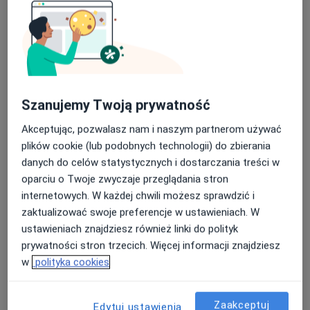
Jestem psychologiem i diagnostą, w trakcie
certyfikowanego szkolenia terapeutycznego w nurcie
poznawczo-behawioralnym (CBT). Ukończyłam studia
psychologiczne na Uniwersytecie Jagiellońskim.
Wspieram zarówno w radzeniu sobie z codziennymi
Szanujemy Twoją prywatność
trudnościami – stresem, emocjami, relacjami czy
koncentracją, jak i w rozwoju osobistym oraz
Akceptując, pozwalasz nam i naszym partnerom używać
pogłębianiu samoświadomości.
plików cookie (lub podobnych technologii) do zbierania
Swoje doświadczenie zawodowe zdobywałam podczas
danych do celów statystycznych i dostarczania treści w
staży na dziennych oddziałach w Klinicznym Szpitalu
oparciu o Twoje zwyczaje przeglądania stron
im. dr. Józefa Babińskiego w Krakowie. Dzięki temu
internetowych. W każdej chwili możesz sprawdzić i
miałam okazję wspierać osoby w bardzo szerokim
zaktualizować swoje preferencje w ustawieniach. W
zakresie trudności, od kryzysów obejmujących
ustawieniach znajdziesz również linki do polityk
trudności w wielu obszarach: emocjonalnym,
prywatności stron trzecich. Więcej informacji znajdziesz
poznawczym, społecznym, do wsparcia w codziennych
w
polityka cookies
bieżących problemach.
Rozwój zawodowy i osobisty jest dla mnie ważnym
elementem pracy psychologa, dlatego regularnie
Zaakceptuj
Edytuj ustawienia