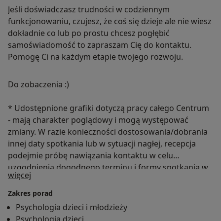
Jeśli doświadczasz trudności w codziennym
funkcjonowaniu, czujesz, że coś się dzieje ale nie wiesz
dokładnie co lub po prostu chcesz pogłębić
samoświadomość to zapraszam Cię do kontaktu.
Pomogę Ci na każdym etapie twojego rozwoju.
Do zobaczenia :)
* Udostępnione grafiki dotyczą pracy całego Centrum
- mają charakter poglądowy i mogą występować
zmiany. W razie konieczności dostosowania/dobrania
innej daty spotkania lub w sytuacji nagłej, recepcja
podejmie próbę nawiązania kontaktu w celu
uzgodnienia dogodnego terminu i formy spotkania w
O mnie
więcej
zależności od możliwości, czy to stacjonarnie, czy
online.
Zakres porad
Psychologia dzieci i młodzieży
Psychologia dzieci