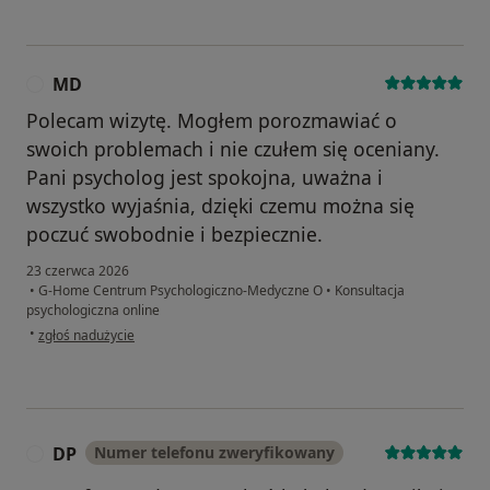
MD
M
Polecam wizytę. Mogłem porozmawiać o
swoich problemach i nie czułem się oceniany.
Pani psycholog jest spokojna, uważna i
wszystko wyjaśnia, dzięki czemu można się
poczuć swobodnie i bezpiecznie.
23 czerwca 2026
•
G-Home Centrum Psychologiczno-Medyczne O
•
Konsultacja
psychologiczna online
w opinii użytkownika MD
•
zgłoś nadużycie
DP
Numer telefonu zweryfikowany
D