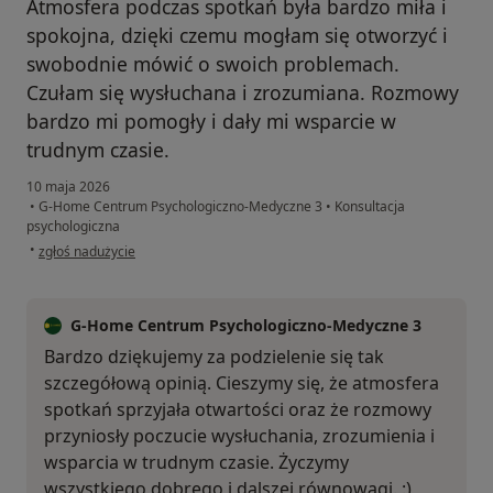
Atmosfera podczas spotkań była bardzo miła i
spokojna, dzięki czemu mogłam się otworzyć i
swobodnie mówić o swoich problemach.
Czułam się wysłuchana i zrozumiana. Rozmowy
bardzo mi pomogły i dały mi wsparcie w
trudnym czasie.
10 maja 2026
•
G-Home Centrum Psychologiczno-Medyczne 3
•
Konsultacja
psychologiczna
w opinii użytkownika DP
•
zgłoś nadużycie
G-Home Centrum Psychologiczno-Medyczne 3
Bardzo dziękujemy za podzielenie się tak
szczegółową opinią. Cieszymy się, że atmosfera
spotkań sprzyjała otwartości oraz że rozmowy
przyniosły poczucie wysłuchania, zrozumienia i
wsparcia w trudnym czasie. Życzymy
wszystkiego dobrego i dalszej równowagi. :)