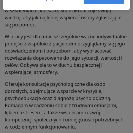
poszerzam swoją wiedzę i umiejętności poprzez udział
w szkoleniach i kursach. Stale aktualizuje swoją
wiedzę, aby jak najlepiej wspierać osoby zgłaszające
się po pomoc.
W pracy jest dla mnie szczególnie ważne indywidualne
podejście-wspólnie z pacjentem przyglądamy się jego
doświadczeniom i potrzebom, aby wypracować
rozwiązania dopasowane do jego sytuacji, wartości i
celów. Odbywa się to w duchu bezpiecznej i
wspierającej atmosfery.
Oferuję konsultacje psychologiczne dla osób
dorosłych, obejmujące wsparcie w kryzysie,
psychoedukację oraz diagnozę psychologiczną.
Pomagam w radzeniu sobie z trudnymi emocjami,
lękiem i stresem, a także wspieram rozwój
kompetencji społecznych i umiejętności potrzebnych
w codziennym funkcjonowaniu.