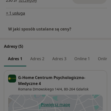
230 zł
Szczegóły
+ 1 usługa
W jaki sposób ustalane są ceny?
Adresy (5)
Adres 1
Adres 2
Adres 3
Online 1
Online
G-Home Centrum Psychologiczno-
Medyczne 4
Romana Dmowskiego 14/4,
80-264
Gdańsk
Powiększ mapę
otwiera się w nowej karcie