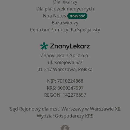
Dla lekarzy
Dla placówek medycznych
Noa Notes
nowość
Baza wiedzy
Centrum Pomocy dla Specjalisty
Kontakt
ZnanyLekarz - Strona główna
ZnanyLekarz Sp. z o.o.
ul. Kolejowa 5/7
01-217 Warszawa, Polska
NIP: ⁠7010224868
KRS: ⁠0000347997
REGON: ⁠142276657
Sąd Rejonowy dla m.st. Warszawy w Warszawie XII
Wydział Gospodarczy KRS
Facebook
otwiera się w nowej karcie