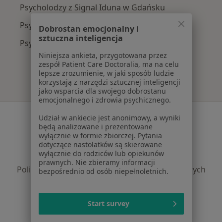
Psycholodzy z Signal Iduna w Gdańsku
Psycholodzy z JP MEDICA w Gdańsku
Dobrostan emocjonalny i
sztuczna inteligencja
Psycholodzy z Enel-med w Gdańsku
Niniejsza ankieta, przygotowana przez
zespół Patient Care Doctoralia, ma na celu
lepsze zrozumienie, w jaki sposób ludzie
korzystają z narzędzi sztucznej inteligencji
jako wsparcia dla swojego dobrostanu
emocjonalnego i zdrowia psychicznego.
Serwis
Udział w ankiecie jest anonimowy, a wyniki
będą analizowane i prezentowane
Regulamin
wyłącznie w formie zbiorczej. Pytania
dotyczące nastolatków są skierowane
Polityka prywatności pacjentów
wyłącznie do rodziców lub opiekunów
Polityka prywatności profesjonalistów
prawnych. Nie zbieramy informacji
Polityka prywatności dla profesjonalistów, których
bezpośrednio od osób niepełnoletnich.
dane pozyskaliśmy samodzielnie
Polityka cookies
Start survey
Jak działają wyniki wyszukiwania
Dostępność