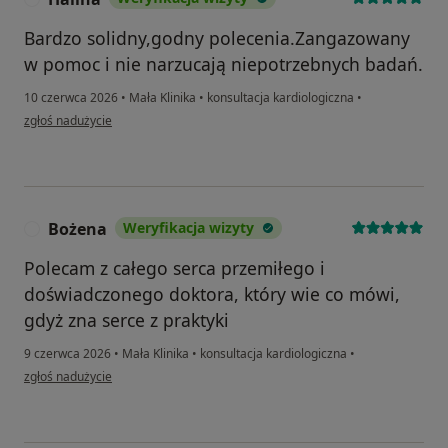
Bardzo solidny,godny polecenia.Zangazowany
w pomoc i nie narzucają niepotrzebnych badań.
10 czerwca 2026
•
Mała Klinika
•
konsultacja kardiologiczna
•
w opinii użytkownika Halina
zgłoś nadużycie
Bożena
Weryfikacja wizyty
B
Polecam z całego serca przemiłego i
doświadczonego doktora, który wie co mówi,
gdyż zna serce z praktyki
9 czerwca 2026
•
Mała Klinika
•
konsultacja kardiologiczna
•
w opinii użytkownika Bożena
zgłoś nadużycie