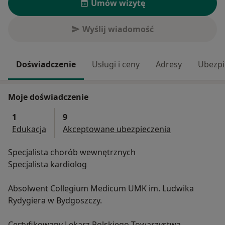
Umów wizytę
Wyślij wiadomość
Doświadczenie
Usługi i ceny
Adresy
Ubezpi
Moje doświadczenie
1
9
Edukacja
Akceptowane ubezpieczenia
Specjalista chorób wewnętrznych
Specjalista kardiolog
Absolwent Collegium Medicum UMK im. Ludwika
Rydygiera w Bydgoszczy.
Certyfikowany Lekarz Polskiego Towarzystwa