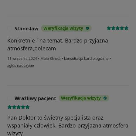
Stanisław
Weryfikacja wizyty
S
Konkretnie i na temat. Bardzo przyjazna
atmosfera,polecam
11 września 2024
•
Mała Klinika
•
konsultacja kardiologiczna
•
w opinii użytkownika Stanisław
zgłoś nadużycie
Wrażliwy pacjent
Weryfikacja wizyty
W
Pan Doktor to świetny specjalista oraz
wspaniały człowiek. Bardzo przyjazna atmosfera
wizyty.