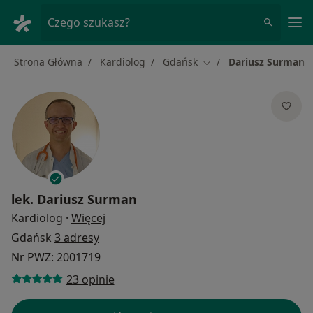
Me
Czego szukasz?
Strona Główna
Kardiolog
Gdańsk
Dariusz Surman
Zmień miasto
lek.
Dariusz Surman
O specjalizacjach
Kardiolog
·
Więcej
Gdańsk
3 adresy
Nr PWZ: 2001719
23 opinie