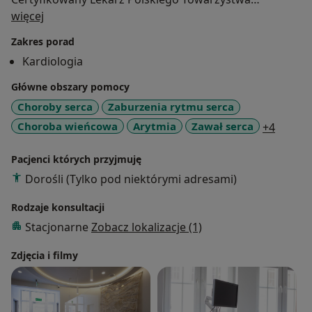
O mnie
Medycyny Sportowej
więcej
(uprawniony do przeprowadzania badań i wydawania
Zakres porad
orzeczeń o zdolności do uprawiania danego sportu
Kardiologia
przez dzieci i młodzież do ukończenia 21. roku życia
oraz przez zawodników pomiędzy 21. a 23. rokiem
Główne obszary pomocy
życia)
Choroby serca
Zaburzenia rytmu serca
a11y_s
Choroba wieńcowa
Arytmia
Zawał serca
+4
Absolwent studiów podyplomowych:
"Medycyna ekstremalna [wysokogórska, pustynna,
Pacjenci których przyjmuję
polarna, hiperbaryczna, konfliktów zbrojnych i pola
Dorośli (Tylko pod niektórymi adresami)
walki] i medycyna podróży"
(Collegium Medicum Uniwersytetu Jagiellońskiego w
Rodzaje konsultacji
Krakowie)
Stacjonarne
Zobacz lokalizacje (1)
Członek Polskiego Towarzystwa Kardiologicznego,
Zdjęcia i filmy
Europejskiego Towarzystwa Kardiologicznego
oraz Asocjacji Interwencji Sercowo­-Naczyniowych.