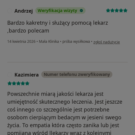
Andrzej
Weryfikacja wizyty
A
Bardzo kakretny i służący pomocą lekarz
,bardzo polecam
w opinii użytkownika And
14 kwietnia 2026
•
Mała Klinika
•
próba wysiłkowa
•
zgłoś nadużycie
Kazimiera
Numer telefonu zweryfikowany
K
Powszechnie miarą jakości lekarza jest
umiejętność skutecznego leczenia. Jest jeszcze
coś innego co szczególnie jest potrzebne
osobom cierpiącym bedacym w jesieni swego
życia. To empatia która często zanika lub jest
pomijana wśród llekarzy wraz z kolejnymi