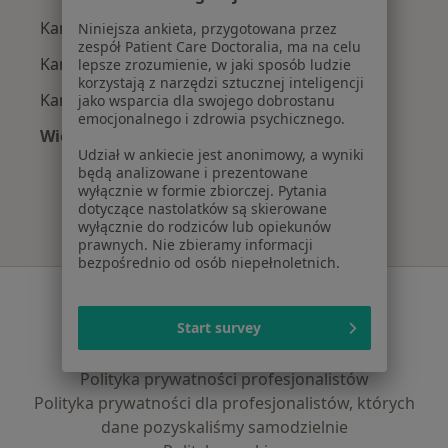
Kardiolodzy z Allianz w Gdańsku
Niniejsza ankieta, przygotowana przez
zespół Patient Care Doctoralia, ma na celu
Kardiolodzy z Signal Iduna w Gdańsku
lepsze zrozumienie, w jaki sposób ludzie
korzystają z narzędzi sztucznej inteligencji
Kardiolodzy z JP MEDICA w Gdańsku
jako wsparcia dla swojego dobrostanu
emocjonalnego i zdrowia psychicznego.
Więcej (5)
Udział w ankiecie jest anonimowy, a wyniki
Więcej w kategorii: Najpopularniejsze ubezpie
będą analizowane i prezentowane
wyłącznie w formie zbiorczej. Pytania
dotyczące nastolatków są skierowane
wyłącznie do rodziców lub opiekunów
prawnych. Nie zbieramy informacji
bezpośrednio od osób niepełnoletnich.
Serwis
Start survey
Regulamin
Polityka prywatności pacjentów
Polityka prywatności profesjonalistów
Polityka prywatności dla profesjonalistów, których
dane pozyskaliśmy samodzielnie