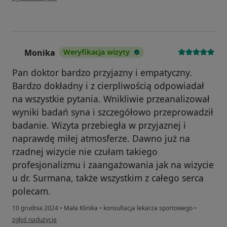
Monika
Weryfikacja wizyty
M
Pan doktor bardzo przyjazny i empatyczny.
Bardzo dokładny i z cierpliwością odpowiadał
na wszystkie pytania. Wnikliwie przeanalizował
wyniki badań syna i szczegółowo przeprowadził
badanie. Wizyta przebiegła w przyjaznej i
naprawdę miłej atmosferze. Dawno już na
rzadnej wizycie nie czułam takiego
profesjonalizmu i zaangażowania jak na wizycie
u dr. Surmana, także wszystkim z całego serca
polecam.
10 grudnia 2024
•
Mała Klinika
•
konsultacja lekarza sportowego
•
w opinii użytkownika Monika
zgłoś nadużycie