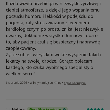
Każda wizyta przebiega w niezwykle życzliwej i
ciepłej atmosferze, a dzięki jego wspaniałemu
poczuciu humoru i lekkości w podejściu do
pacjenta, cały stres związany z leczeniem
kardiologicznym po prostu znika. Jest niezwykle
uważny, dokładnie wszystko tłumaczy i dba o
to, aby pacjent czuł się bezpieczny i naprawdę
zaopiekowany.
​Życzę sobie i wszystkim wokół wyłącznie takich
lekarzy na swojej drodze. Gorąco polecam
każdego, kto szuka wybitnego specjalisty o
wielkim sercu!
w opinii użytkownika Natalia Mań
6 sierpnia 2026
•
W innym miejscu
•
Inny
•
zgłoś nadużycie
Halina
Weryfikacja wizyty
H