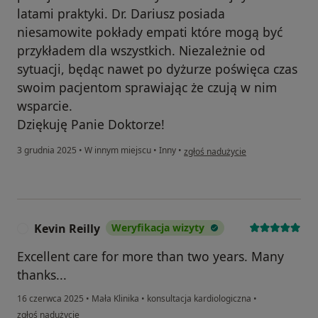
latami praktyki. Dr. Dariusz posiada
niesamowite pokłady empati które mogą być
przykładem dla wszystkich. Niezależnie od
sytuacji, będąc nawet po dyżurze poświęca czas
swoim pacjentom sprawiając że czują w nim
wsparcie.
Dziękuję Panie Doktorze!
w opinii użytkownika Kazimiera
3 grudnia 2025
•
W innym miejscu
•
Inny
•
zgłoś nadużycie
Kevin Reilly
Weryfikacja wizyty
K
Excellent care for more than two years. Many
thanks...
16 czerwca 2025
•
Mała Klinika
•
konsultacja kardiologiczna
•
w opinii użytkownika Kevin Reilly
zgłoś nadużycie