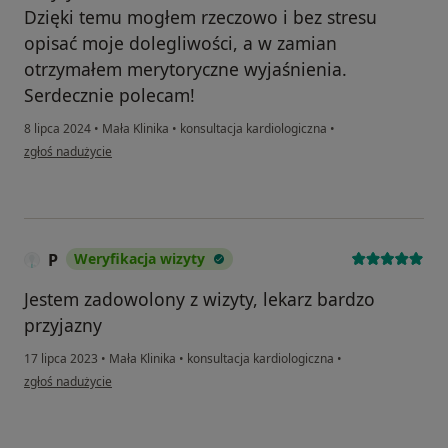
Dzięki temu mogłem rzeczowo i bez stresu
opisać moje dolegliwości, a w zamian
otrzymałem merytoryczne wyjaśnienia.
Serdecznie polecam!
8 lipca 2024
•
Mała Klinika
•
konsultacja kardiologiczna
•
w opinii użytkownika Wrażliwy pacjent
zgłoś nadużycie
P
Weryfikacja wizyty
Jestem zadowolony z wizyty, lekarz bardzo
przyjazny
17 lipca 2023
•
Mała Klinika
•
konsultacja kardiologiczna
•
w opinii użytkownika P
zgłoś nadużycie