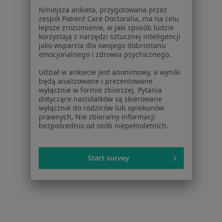
Niniejsza ankieta, przygotowana przez
Złamanie zęba w Zabrzu
zespół Patient Care Doctoralia, ma na celu
lepsze zrozumienie, w jaki sposób ludzie
Więcej (14)
korzystają z narzędzi sztucznej inteligencji
jako wsparcia dla swojego dobrostanu
Więcej w kategorii: W pobliżu Katowic
emocjonalnego i zdrowia psychicznego.
Schorzenia w Katowicach
Udział w ankiecie jest anonimowy, a wyniki
Próchnica w Katowicach
będą analizowane i prezentowane
wyłącznie w formie zbiorczej. Pytania
Ból zęba w Katowicach
dotyczące nastolatków są skierowane
wyłącznie do rodziców lub opiekunów
Braki zębowe w Katowicach
prawnych. Nie zbieramy informacji
bezpośrednio od osób niepełnoletnich.
Przebarwienia zębów w Katowicach
Choroby miazgi w Katowicach
Start survey
Więcej (15)
Więcej w kategorii: Schorzenia w Katowicach
Strona Główna
Choroby
Złamanie Zęba
Zmień miasto