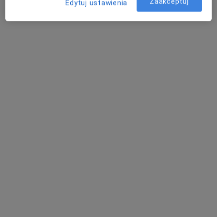
Poproś o wizytę
Zaakceptuj
Edytuj ustawienia
Bezpieczne płatności
lek. dent. Bartosz Kulawik
·
Więcej
Stomatolog
7 opinii
Adres 1
Adres 2
Książęca 22/6u, Katowice
•
Mapa
Stomatologia Kulawik