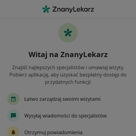
Me
Złamanie Zęba • Katowice, śląskie
Filtry
• 1
Ubezpieczenie
Map
Złamanie zęba specjaliści w Katowicach
Witaj na ZnanyLekarz
Jak działają wyniki wyszukiwania
Znajdź najlepszych specjalistów i umawiaj wizyty.
Pobierz aplikację, aby uzyskać bezpłatny dostęp do
Jakiego specjalisty szukasz?
przydatnych funkcji:
Stomatolog
Protetyk stomatologiczny
Ch
Łatwo zarządzaj swoimi wizytami
Wysyłaj wiadomości do specjalistów
Otrzymuj powiadomienia