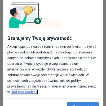
Szanujemy Twoją prywatność
lek. dent. Maria Ludyga
·
Więcej
Stomatolog
Akceptując, pozwalasz nam i naszym partnerom używać
91 opinii
plików cookie (lub podobnych technologii) do zbierania
danych do celów statystycznych i dostarczania treści w
Adres 1
Adres 2
Adres 3
oparciu o Twoje zwyczaje przeglądania stron
internetowych. W każdej chwili możesz sprawdzić i
zaktualizować swoje preferencje w ustawieniach. W
Kościuszki 92, Katowice
•
Mapa
ustawieniach znajdziesz również linki do polityk
EuroMedic Dental Nowoczesna Stomatologia
prywatności stron trzecich. Więcej informacji znajdziesz
Konsultacja stomatologiczna
od 150 zł
w
polityka cookies
Specjalista nie oferuje umawiania online pod tym adresem.