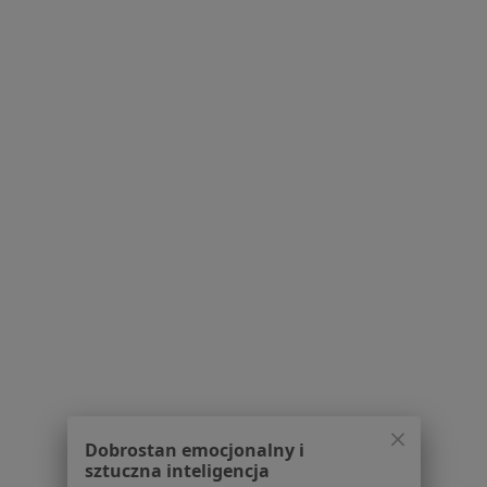
Rynek 3/3, Mysłowice
•
Mapa
Dental Centrum - Stomatologia pod narkozą
Konsultacja stomatologiczna
200 zł
Specjalista nie oferuje umawiania online pod tym adresem.
Poproś o wizytę
1
2
3
4
5
6
8
Powiązane wyszukiwania
W pobliżu Katowic
Złamanie zęba w Gliwicach
Złamanie zęba w Sosnowcu
Złamanie zęba w Bielsku-Białej
Dobrostan emocjonalny i
sztuczna inteligencja
Złamanie zęba w Rybniku