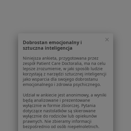
W pobliżu Rybnika
Złamanie zęba w Katowicach
Złamanie zęba w Gliwicach
Złamanie zęba w Bielsku-Białej
Dobrostan emocjonalny i
Złamanie zęba w Zabrzu
sztuczna inteligencja
Złamanie zęba w Tychach
Niniejsza ankieta, przygotowana przez
zespół Patient Care Doctoralia, ma na celu
Więcej (13)
lepsze zrozumienie, w jaki sposób ludzie
Więcej w kategorii: W pobliżu Rybnika
korzystają z narzędzi sztucznej inteligencji
jako wsparcia dla swojego dobrostanu
Schorzenia w Rybniku
emocjonalnego i zdrowia psychicznego.
Ból zęba w Rybniku
Udział w ankiecie jest anonimowy, a wyniki
będą analizowane i prezentowane
Próchnica w Rybniku
wyłącznie w formie zbiorczej. Pytania
dotyczące nastolatków są skierowane
Braki zębowe w Rybniku
wyłącznie do rodziców lub opiekunów
prawnych. Nie zbieramy informacji
Nadwrażliwość zębów w Rybniku
bezpośrednio od osób niepełnoletnich.