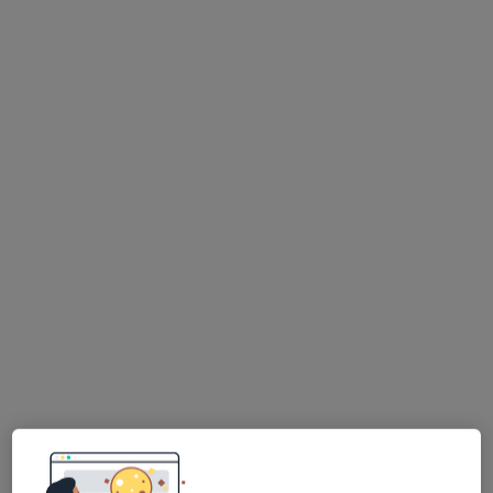
Poproś o wizytę
lek. dent. Patrycja Bugajczyk (Sikorska)
·
Więcej
Stomatolog
5 opinii
ul. Jana Kotucza 36, Rybnik
•
Mapa
Stomatologia Medicover Stoma Dental Rybnik Jana Kotucza
Konsultacja protetyczna
od 190 zł
Specjalista nie oferuje umawiania online pod tym adresem.