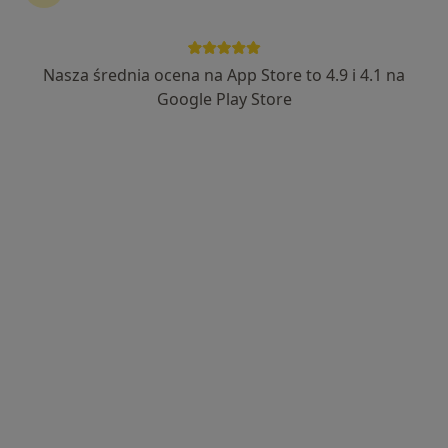
Zobacz więcej
Nasza średnia ocena na App Store to 4.9 i 4.1 na
Google Play Store
lek. dent. Maciej Cisak
·
Więcej
Stomatolog
40 opinii
ul. Jana Kotucza 36, Rybnik
•
Mapa
Stomatologia Medicover Stoma Dental Rybnik Jana Kotucza
Konsultacja stomatologiczna
od 190 zł
Specjalista nie oferuje umawiania online pod tym adresem.