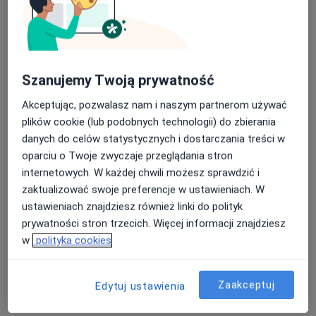
Poproś o wizytę
Szanujemy Twoją prywatność
Akceptując, pozwalasz nam i naszym partnerom używać
plików cookie (lub podobnych technologii) do zbierania
danych do celów statystycznych i dostarczania treści w
oparciu o Twoje zwyczaje przeglądania stron
lek. dent. Dominika Sikorska-Pluta
internetowych. W każdej chwili możesz sprawdzić i
·
Więcej
Stomatolog
zaktualizować swoje preferencje w ustawieniach. W
24 opinie
ustawieniach znajdziesz również linki do polityk
ul. Jana Kotucza 36, Rybnik
•
Mapa
prywatności stron trzecich. Więcej informacji znajdziesz
Stomatologia Medicover Stoma Dental Rybnik Jana Kotucza
w
polityka cookies
Konsultacja chirurgiczna
od 190 zł
Specjalista nie oferuje umawiania online pod tym adresem.
Zaakceptuj
Edytuj ustawienia
Poproś o wizytę