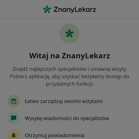
Me
Złamanie Zęba • Rybnik, śląskie
Filtry
• 1
Ubezpieczenie
Map
Złamanie zęba specjaliści w Rybniku
Witaj na ZnanyLekarz
Jak działają wyniki wyszukiwania
Znajdź najlepszych specjalistów i umawiaj wizyty.
Pobierz aplikację, aby uzyskać bezpłatny dostęp do
Jakiego specjalisty szukasz?
przydatnych funkcji:
Stomatolog
Chirurg stomatologiczny
Łatwo zarządzaj swoimi wizytami
Ortodonta
Protetyk stomatologiczny
Wysyłaj wiadomości do specjalistów
Chirurg szczękowo-twarzowy
Otrzymuj powiadomienia