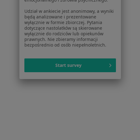
Złamanie Zęba Specjaliści W Będzinie
Udział w ankiecie jest anonimowy, a wyniki
będą analizowane i prezentowane
wyłącznie w formie zbiorczej. Pytania
dotyczące nastolatków są skierowane
wyłącznie do rodziców lub opiekunów
prawnych. Nie zbieramy informacji
bezpośrednio od osób niepełnoletnich.
Serwis
Regulamin
Start survey
Polityka prywatności pacjentów
Polityka prywatności profesjonalistów
Polityka prywatności dla profesjonalistów, których
dane pozyskaliśmy samodzielnie
Polityka cookies
Jak działają wyniki wyszukiwania
Dostępność
O nas
Praca
Rekrutujemy!
Partnerzy