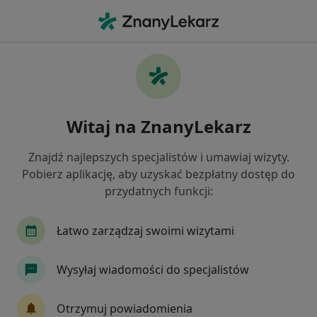
Me
Złamanie Zęba • Będzin, śląskie
Filtry
• 1
Ubezpieczenie
Map
Złamanie zęba specjaliści w Będzinie
Witaj na ZnanyLekarz
Jak działają wyniki wyszukiwania
Znajdź najlepszych specjalistów i umawiaj wizyty.
Pobierz aplikację, aby uzyskać bezpłatny dostęp do
Jakiego specjalisty szukasz?
przydatnych funkcji:
Stomatolog
Protetyk stomatologiczny
Le
Łatwo zarządzaj swoimi wizytami
Wysyłaj wiadomości do specjalistów
Otrzymuj powiadomienia