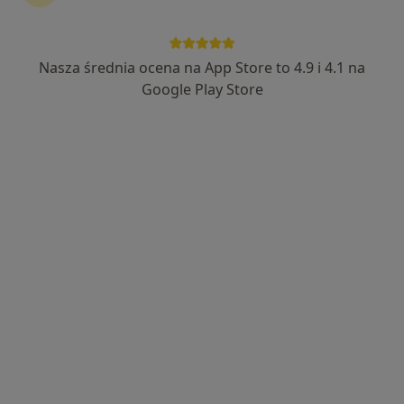
Nasza średnia ocena na App Store to 4.9 i 4.1 na
lek. dent. Paulina Dorczak-Puchała
Google Play Store
·
Więcej
Stomatolog
375 opinii
Czeladzka 13, Będzin
•
Mapa
Stomatologia pod zamkiem
Konsultacja protetyczna
200 zł
Specjalista nie oferuje umawiania online pod tym adresem.
Poproś o wizytę