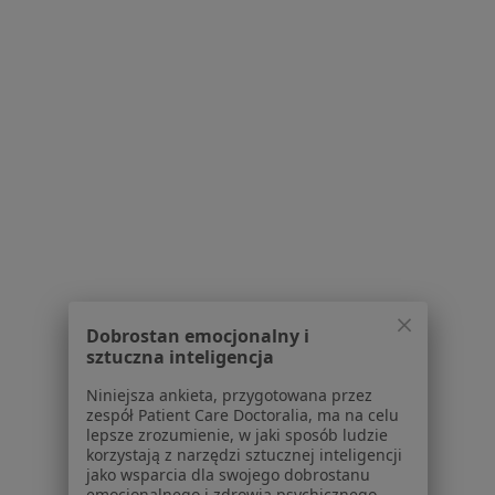
Złamanie zęba w Rybniku
Złamanie zęba w Zabrzu
Więcej (14)
Więcej w kategorii: W pobliżu Będzina
Schorzenia w Będzinie
Próchnica w Będzinie
Ból zęba w Będzinie
Braki zębowe w Będzinie
Choroby miazgi w Będzinie
Dobrostan emocjonalny i
sztuczna inteligencja
Nadwrażliwość zębów w Będzinie
Niniejsza ankieta, przygotowana przez
Więcej (15)
zespół Patient Care Doctoralia, ma na celu
Więcej w kategorii: Schorzenia w Będzinie
lepsze zrozumienie, w jaki sposób ludzie
korzystają z narzędzi sztucznej inteligencji
jako wsparcia dla swojego dobrostanu
emocjonalnego i zdrowia psychicznego.