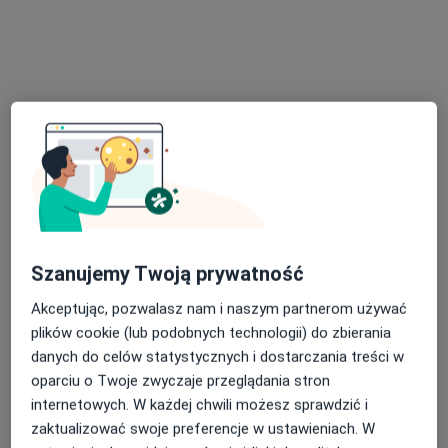
lek. dent. Joanna Andrzejak
Stomatolog, Lekarz wykonujący zabiegi medycyny estetycznej
·
Więcej
59 opinii
Czeladzka 13, Będzin
•
Mapa
Stomatologia pod zamkiem
Szanujemy Twoją prywatność
Chirurgia stomatologiczna
250 zł
Akceptując, pozwalasz nam i naszym partnerom używać
Specjalista nie oferuje umawiania online pod tym adresem.
plików cookie (lub podobnych technologii) do zbierania
danych do celów statystycznych i dostarczania treści w
Poproś o wizytę
oparciu o Twoje zwyczaje przeglądania stron
internetowych. W każdej chwili możesz sprawdzić i
zaktualizować swoje preferencje w ustawieniach. W