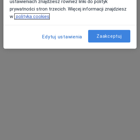
ustawieniach znajdziesz również linki do polityk
prywatności stron trzecich. Więcej informacji znajdziesz
w
polityka cookies
Zaakceptuj
Edytuj ustawienia
Stomatologia pod zamkiem
Chirurgia stomatologiczna, Stomatologia, Stomatologia
dziecięca
343 opinie
Czeladzka 13, Będzin
•
Mapa
Konsultacja stomatologiczna
od 100 zł
Pokaż więcej usług
lek. dent. Piotr Matyja
lek. dent. Joanna
lek. dent. Michał
stomatolog
Andrzejak
Rajchel
stomatolog
stomatolog