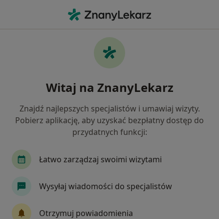
Me
Wady Serca • Zawiercie, śląskie
Filtry
• 1
Mapa
Wady serca specjaliści w Zawierciu
Witaj na ZnanyLekarz
Jak działają wyniki wyszukiwania
Znajdź najlepszych specjalistów i umawiaj wizyty.
Pobierz aplikację, aby uzyskać bezpłatny dostęp do
Jakiego specjalisty szukasz?
przydatnych funkcji:
Kardiolog
Internista
Endokrynolog
G
Łatwo zarządzaj swoimi wizytami
Wysyłaj wiadomości do specjalistów
Otrzymuj powiadomienia