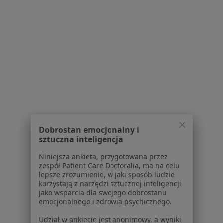
Regulamin
Polityka prywatności pacjentów
Polityka prywatności profesjonalistów
Polityka prywatności dla profesjonalistów, których
dane pozyskaliśmy samodzielnie
Polityka cookies
Jak działają wyniki wyszukiwania
Dostępność
O nas
Praca
Rekrutujemy!
Dobrostan emocjonalny i
Partnerzy
sztuczna inteligencja
Centrum prasowe
Niniejsza ankieta, przygotowana przez
Kontakt
zespół Patient Care Doctoralia, ma na celu
lepsze zrozumienie, w jaki sposób ludzie
Dla pacjentów
korzystają z narzędzi sztucznej inteligencji
jako wsparcia dla swojego dobrostanu
Lekarze
emocjonalnego i zdrowia psychicznego.
Placówki medyczne
Udział w ankiecie jest anonimowy, a wyniki
Pytania i odpowiedzi