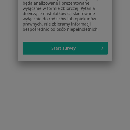
będą analizowane i prezentowane
Usługi i zabiegi
wyłącznie w formie zbiorczej. Pytania
Choroby
dotyczące nastolatków są skierowane
wyłącznie do rodziców lub opiekunów
Pomoc
prawnych. Nie zbieramy informacji
Aplikacje mobilne
bezpośrednio od osób niepełnoletnich.
Blog dla pacjentów
Dla profesjonalistów
Start survey
Cennik
Dla lekarzy
Dla placówek medycznych
Noa Notes
nowość
Baza wiedzy
Centrum Pomocy dla Specjalisty
Kontakt
ZnanyLekarz - Strona główna
ZnanyLekarz Sp. z o.o.
ul. Kolejowa 5/7