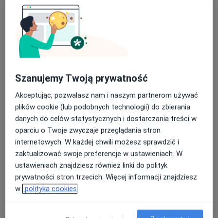
OmegaMed Łazy, Zawiercie
·
Więcej
Diabetologia, Interna, Endokrynologia
668 opinii
Kochanowskiego 4, Łazy
•
Mapa
Szanujemy Twoją prywatność
Konsultacja stomatologiczna
od 100 zł
Akceptując, pozwalasz nam i naszym partnerom używać
Pokaż więcej usług
plików cookie (lub podobnych technologii) do zbierania
danych do celów statystycznych i dostarczania treści w
oparciu o Twoje zwyczaje przeglądania stron
internetowych. W każdej chwili możesz sprawdzić i
dr n. med. Maciej
lek. Michał Popek
mgr Anna Kopeć
zaktualizować swoje preferencje w ustawieniach. W
Migacz
ortopeda
fizjoterapeuta
endokrynolog
ustawieniach znajdziesz również linki do polityk
prywatności stron trzecich. Więcej informacji znajdziesz
Zobacz wszystkich 30 specjalistów
w
polityka cookies
Brak dostępnych specjalistów z wolnymi terminami w tym centrum medycznym.