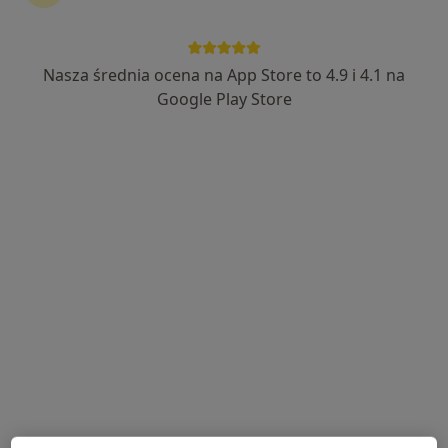
Nasza średnia ocena na App Store to 4.9 i 4.1 na
dr n. med. Patrycja Nowak-Majda
Google Play Store
·
Więcej
Kardiolog
17 opinii
Kochanowskiego 4, Łazy
•
Mapa
OmegaMed Łazy, Zawiercie
Konsultacja kardiologiczna
od 250 zł
Specjalista nie oferuje umawiania online pod tym adresem.
Poproś o wizytę