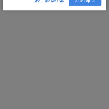
Zaakceptuj
Edytuj ustawienia
Pokaż profil
dr n. med. Wiktor Skowron
·
Więcej
Kardiolog
7 opinii
Adres 1
Adres 2
Polska 46c, Zawiercie
•
Mapa
Gabinet Lekarski dr n. med. Wojciech Grzegorz Koniec
Konsultacja kardiologiczna
Brak ceny