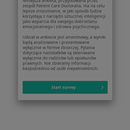
Niniejsza ankieta, przygotowana przez
zespół Patient Care Doctoralia, ma na celu
lepsze zrozumienie, w jaki sposób ludzie
korzystają z narzędzi sztucznej inteligencji
jako wsparcia dla swojego dobrostanu
emocjonalnego i zdrowia psychicznego.
Serwis
Udział w ankiecie jest anonimowy, a wyniki
Regulamin
będą analizowane i prezentowane
Polityka prywatności pacjentów
wyłącznie w formie zbiorczej. Pytania
dotyczące nastolatków są skierowane
Polityka prywatności profesjonalistów
wyłącznie do rodziców lub opiekunów
Polityka prywatności dla profesjonalistów, których
prawnych. Nie zbieramy informacji
dane pozyskaliśmy samodzielnie
bezpośrednio od osób niepełnoletnich.
Polityka cookies
Jak działają wyniki wyszukiwania
Start survey
Dostępność
O nas
Praca
Rekrutujemy!
Partnerzy
Centrum prasowe
Kontakt