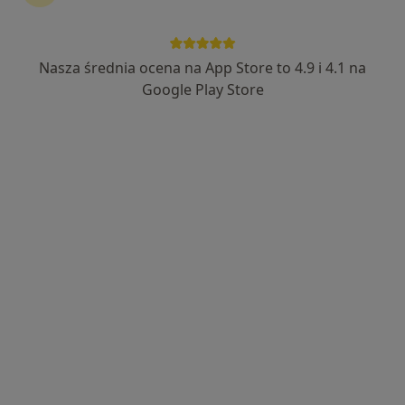
·
Więcej
Anestezjologia, Chirurgia, Laryngologia
1131 opinii
Wolności 20, Myszków
•
Mapa
Nasza średnia ocena na App Store to 4.9 i 4.1 na
Brak dostępnych specjalistów z wolnymi terminami w tym centrum medycznym.
Google Play Store
Pokaż profil
Rafał Szczygieł
Anestezjolog
3 opinie