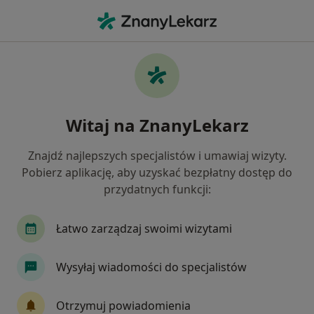
Me
Anestezjolog • Zawiercie, śląskie
Filtry
Mapa
Polecani anestezjolodzy w Zawierciu
Witaj na ZnanyLekarz
Jak działają wyniki wyszukiwania
Znajdź najlepszych specjalistów i umawiaj wizyty.
Pobierz aplikację, aby uzyskać bezpłatny dostęp do
przydatnych funkcji:
Łatwo zarządzaj swoimi wizytami
Wysyłaj wiadomości do specjalistów
Niepubliczny Zakład Opieki Zdrowotnej
"Święta Monika" sp. z o.o.
Otrzymuj powiadomienia