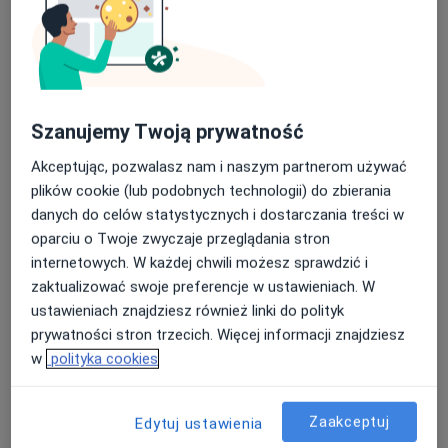
Specjalista nie oferuje umawiania online pod tym adresem.
Poproś o wizytę
Szanujemy Twoją prywatność
Dostępni specjaliści
Akceptując, pozwalasz nam i naszym partnerom używać
Specjaliści znajdują się poza Zawiercie, śląskie, w
plików cookie (lub podobnych technologii) do zbierania
obszarach bliskich Twojemu wyszukiwaniu.
danych do celów statystycznych i dostarczania treści w
oparciu o Twoje zwyczaje przeglądania stron
internetowych. W każdej chwili możesz sprawdzić i
zaktualizować swoje preferencje w ustawieniach. W
ustawieniach znajdziesz również linki do polityk
prywatności stron trzecich. Więcej informacji znajdziesz
w
polityka cookies
Bezpieczne płatności
Zaakceptuj
Edytuj ustawienia