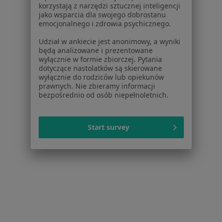
Zaburzenia rytmu serca w Gliwicach
korzystają z narzędzi sztucznej inteligencji
jako wsparcia dla swojego dobrostanu
Zaburzenia rytmu serca w Zabrzu
emocjonalnego i zdrowia psychicznego.
Zaburzenia rytmu serca w Tychach
Udział w ankiecie jest anonimowy, a wyniki
będą analizowane i prezentowane
Zaburzenia rytmu serca w Sosnowcu
wyłącznie w formie zbiorczej. Pytania
dotyczące nastolatków są skierowane
Więcej (14)
wyłącznie do rodziców lub opiekunów
prawnych. Nie zbieramy informacji
Więcej w kategorii: W pobliżu Dąbrowy Górnic
bezpośrednio od osób niepełnoletnich.
Schorzenia w Dąbrowie Górniczej
Nadciśnienie tętnicze w Dąbrowie Górniczej
Start survey
Otyłość w Dąbrowie Górniczej
Niepłodność w Dąbrowie Górniczej
Osteoporoza w Dąbrowie Górniczej
Zaburzenia miesiączkowania w Dąbrowie
Górniczej