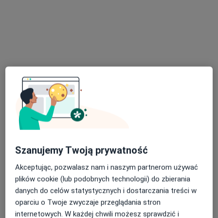
Specjalista nie oferuje umawiania online pod tym adresem.
Poproś o wizytę
lek. Violetta Gajkiewicz
Szanujemy Twoją prywatność
·
Więcej
Kardiolog, Internista
125 opinii
Akceptując, pozwalasz nam i naszym partnerom używać
plików cookie (lub podobnych technologii) do zbierania
Adres 1
Adres 2
danych do celów statystycznych i dostarczania treści w
oparciu o Twoje zwyczaje przeglądania stron
Małobądzka 34, Będzin
•
Mapa
internetowych. W każdej chwili możesz sprawdzić i