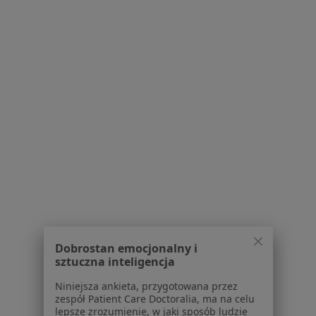
dr n. med. i n. o zdr. Wojciech Trendel
·
Więcej
Kardiolog
54 opinie
aleja Zwycięstwa 2, Dąbrowa Górnicza
•
Mapa
NZOZ Betania
Konsultacja kardiologiczna
Brak ceny
Specjalista nie oferuje umawiania online pod tym adresem.
Poproś o wizytę
1
2
3
Dobrostan emocjonalny i
Powiązane wyszukiwania
sztuczna inteligencja
W pobliżu Dąbrowy Górniczej
Niniejsza ankieta, przygotowana przez
Zaburzenia rytmu serca w Katowicach
zespół Patient Care Doctoralia, ma na celu
lepsze zrozumienie, w jaki sposób ludzie