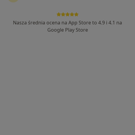
Nasza średnia ocena na App Store to 4.9 i 4.1 na
dr n. med. Błażej Trela
Google Play Store
·
Więcej
Kardiolog
516 opinii
Adres 1
Adres 2
Stanisława Wyspiańskiego 22, Dąbrowa Górnicza
•
Mapa
Insieme Centrum Medyczne
Konsultacja kardiologiczna (kolejna wizyta)
250 zł
Specjalista nie oferuje umawiania online pod tym adresem.
Poproś o wizytę