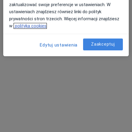
Specjalistyczna Praktyka Lekarska lek. Violetta Gajkiewicz
zaktualizować swoje preferencje w ustawieniach. W
ustawieniach znajdziesz również linki do polityk
Konsultacja kardiologiczna (kolejna wizyta)
300 zł
prywatności stron trzecich. Więcej informacji znajdziesz
Specjalista nie oferuje umawiania online pod tym adresem.
w
polityka cookies
Poproś o wizytę
Zaakceptuj
Edytuj ustawienia
mgr Anna Sochacka
·
Więcej
Dietetyk
163 opinie
Adres
Online