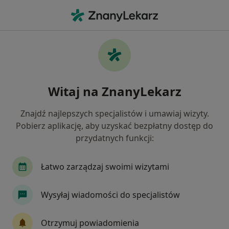
Me
Zaburzenia Rytmu Serca • Dąbrowa Górnicza, śląskie
Filtry
• 1
Ubezpieczenie
Map
Zaburzenia rytmu serca specjaliści w
Witaj na ZnanyLekarz
Dąbrowie Górniczej
Jak działają wyniki wyszukiwania
Znajdź najlepszych specjalistów i umawiaj wizyty.
Pobierz aplikację, aby uzyskać bezpłatny dostęp do
przydatnych funkcji:
Jakiego specjalisty szukasz?
Kardiolog
Internista
Chirurg
Endokr
Łatwo zarządzaj swoimi wizytami
Wysyłaj wiadomości do specjalistów
Otrzymuj powiadomienia