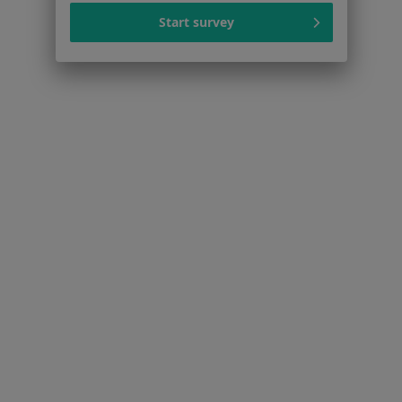
Więcej w kategorii: W pobliżu Rudy Śląskiej
Start survey
Schorzenia w Rudzie Śląskiej
Nadciśnienie tętnicze w Rudzie Śląskiej
Infekcje dróg oddechowych w Rudzie Śląskiej
Choroby wewnętrzne w Rudzie Śląskiej
Choroba niedokrwienna serca w Rudzie Śląskiej
Choroby serca w Rudzie Śląskiej
Więcej (15)
Więcej w kategorii: Schorzenia w Rudzie Śląsk
Zaburzenia Rytmu Serca Specjaliści W Rudzie Śląskiej