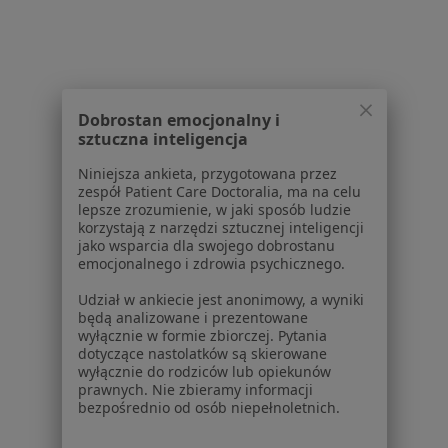
Brak dostępnych specjalistów z wolnymi terminami w tym centrum medycznym.
Pokaż profil
Dobrostan emocjonalny i
1
2
3
4
sztuczna inteligencja
Niniejsza ankieta, przygotowana przez
Powiązane wyszukiwania
zespół Patient Care Doctoralia, ma na celu
lepsze zrozumienie, w jaki sposób ludzie
W pobliżu Rudy Śląskiej
korzystają z narzędzi sztucznej inteligencji
jako wsparcia dla swojego dobrostanu
Zaburzenia rytmu serca w Katowicach
emocjonalnego i zdrowia psychicznego.
Zaburzenia rytmu serca w Gliwicach
Udział w ankiecie jest anonimowy, a wyniki
będą analizowane i prezentowane
Zaburzenia rytmu serca w Zabrzu
wyłącznie w formie zbiorczej. Pytania
dotyczące nastolatków są skierowane
Zaburzenia rytmu serca w Tychach
wyłącznie do rodziców lub opiekunów
prawnych. Nie zbieramy informacji
Zaburzenia rytmu serca w Sosnowcu
bezpośrednio od osób niepełnoletnich.
Więcej (14)