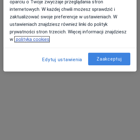
Poproś o wizytę
oparciu o Twoje zwyczaje przeglądania stron
internetowych. W każdej chwili możesz sprawdzić i
zaktualizować swoje preferencje w ustawieniach. W
ustawieniach znajdziesz również linki do polityk
prywatności stron trzecich. Więcej informacji znajdziesz
w
polityka cookies
Zaakceptuj
Edytuj ustawienia
dr n. med. Marcin Syzdół
·
Więcej
Kardiolog
234 opinie
Adres 1
Adres 2
ul. Józefa Piłsudskiego 129, Ruda Śląska
•
Mapa
Centrum Medyczne PROFILAKTYKA
Konsultacja kardiologiczna
300 zł