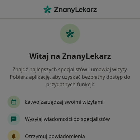
Me
Zaburzenia Rytmu Serca • Ruda Śląska, śląskie
Filtry
• 1
Ubezpieczenie
Map
Zaburzenia rytmu serca specjaliści w Rudzie
Witaj na ZnanyLekarz
Śląskiej
Jak działają wyniki wyszukiwania
Znajdź najlepszych specjalistów i umawiaj wizyty.
Pobierz aplikację, aby uzyskać bezpłatny dostęp do
przydatnych funkcji:
Jakiego specjalisty szukasz?
Kardiolog
Internista
Chirurg
Neurol
Łatwo zarządzaj swoimi wizytami
Wysyłaj wiadomości do specjalistów
Otrzymuj powiadomienia