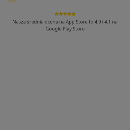
Nasza średnia ocena na App Store to 4.9 i 4.1 na
Google Play Store
Bezpieczne płatności
lek. Ewa Nowakowska
·
Więcej
Kardiolog dziecięcy, Pediatra
217 opinii
Adres 1
Adres 2
Adres 3
Panewnicka 130, Katowice
•
Mapa
Centrum Medyczne Salvia
Konsultacja pediatryczna
300 zł
Specjalista nie oferuje umawiania online pod tym adresem.
Poproś o wizytę