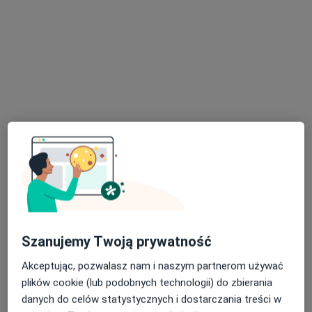
dr n. med. i n. o zdr. Dominika Blachut
·
Więcej
W trakcie specjalizacji (Kardiolog)
63 opinie
Adres 1
Adres 2
Adres 3
Adres 4
Zygmunta Krasińskiego 8, Zabrze
•
Mapa
Szanujemy Twoją prywatność
Sonicus Centrum Diagnostyczne
Konsultacja kardiologiczna
250 zł
Akceptując, pozwalasz nam i naszym partnerom używać
plików cookie (lub podobnych technologii) do zbierania
Specjalista nie oferuje umawiania online pod tym adresem.
danych do celów statystycznych i dostarczania treści w