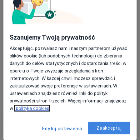
Poproś o wizytę
Szanujemy Twoją prywatność
Akceptując, pozwalasz nam i naszym partnerom używać
plików cookie (lub podobnych technologii) do zbierania
danych do celów statystycznych i dostarczania treści w
oparciu o Twoje zwyczaje przeglądania stron
mgr Antonina Kręcisz
internetowych. W każdej chwili możesz sprawdzić i
·
Więcej
Psycholog
zaktualizować swoje preferencje w ustawieniach. W
7 opinii
ustawieniach znajdziesz również linki do polityk
prywatności stron trzecich. Więcej informacji znajdziesz
Warszawska 21A, Konstancin-Jeziorna
•
Mapa
w
polityka cookies
Centrum Zmian
Konsultacja psychologiczna
230 zł
Zaakceptuj
Edytuj ustawienia
Specjalista nie oferuje umawiania online pod tym adresem.