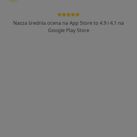
Nasza średnia ocena na App Store to 4.9 i 4.1 na
mgr Małgorzata Filipiak
Google Play Store
·
Więcej
Psycholog, Psycholog dziecięcy
107 opinii
Adres
Online
Chylicka 61, Konstancin-Jeziorna
•
Mapa
Pracownia Terapii i Rozwoju Osobistego - Małgorzata Filipiak
Psychoterapia indywidualna
500 zł
Specjalista nie oferuje umawiania online pod tym adresem.
Poproś o wizytę