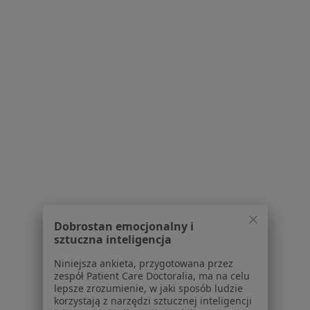
Depresja w Konstancinie-Jeziornie
Kryzys emocjonalny w Konstancinie-Jeziornie
Zaburzenia nastroju w Konstancinie-Jeziornie
Zaburzenia emocjonalne w Konstancinie-Jeziornie
Lęki w Konstancinie-Jeziornie
Więcej (15)
Więcej w kategorii: Schorzenia w Konstancinie
Strona Główna
Choroby
Zaburzenia W Relacjach Międzyludzkich
Zmień miasto
Konstancin-Jeziorna
Zmień miasto
Dobrostan emocjonalny i
sztuczna inteligencja
Niniejsza ankieta, przygotowana przez
zespół Patient Care Doctoralia, ma na celu
lepsze zrozumienie, w jaki sposób ludzie
korzystają z narzędzi sztucznej inteligencji