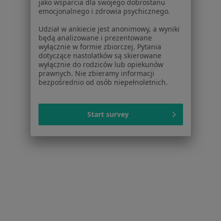
jako wsparcia dla swojego dobrostanu
Serwis
emocjonalnego i zdrowia psychicznego.
Regulamin
Udział w ankiecie jest anonimowy, a wyniki
będą analizowane i prezentowane
Polityka prywatności pacjentów
wyłącznie w formie zbiorczej. Pytania
Polityka prywatności profesjonalistów
dotyczące nastolatków są skierowane
Polityka prywatności dla profesjonalistów, których
wyłącznie do rodziców lub opiekunów
prawnych. Nie zbieramy informacji
dane pozyskaliśmy samodzielnie
bezpośrednio od osób niepełnoletnich.
Polityka cookies
Jak działają wyniki wyszukiwania
Dostępność
Start survey
O nas
Praca
Rekrutujemy!
Partnerzy
Centrum prasowe
Kontakt
Dla pacjentów
Lekarze