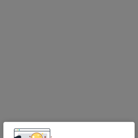
Bezpieczne płatności
mgr Dorota Bolkowska-Leśniak
·
Więcej
Psycholog, Psychoterapeuta
2 opinie
Adres
Online
Orzechowa 7a, Konstancin-Jeziorna
•
Mapa
Family Therapy Studio: Terapia , Konsultacje , Doradztwo
Konsultacja psychologiczna
od 190 zł
Specjalista nie oferuje umawiania online pod tym adresem.