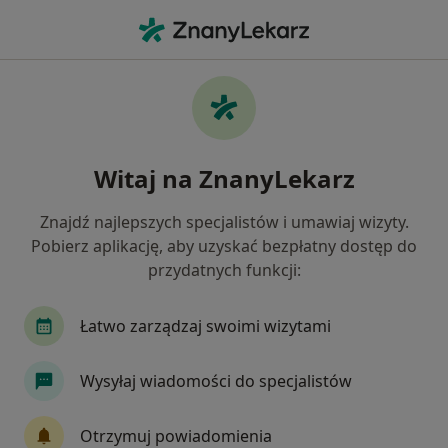
Me
Zaburzenia W Relacjach Międzyludzkich • Konstancin-Jeziorna, mazowieckie
Filtry
• 1
Mapa
Zaburzenia w relacjach międzyludzkich
Witaj na ZnanyLekarz
specjaliści w Konstancinie-Jeziornie
Jak działają wyniki wyszukiwania
Znajdź najlepszych specjalistów i umawiaj wizyty.
Pobierz aplikację, aby uzyskać bezpłatny dostęp do
przydatnych funkcji:
Jakiego specjalisty szukasz?
Psycholog
Psychoterapeuta
Psycholog dz
Łatwo zarządzaj swoimi wizytami
Wysyłaj wiadomości do specjalistów
Otrzymuj powiadomienia