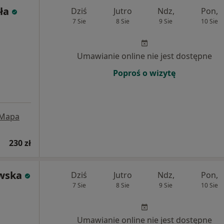
ła
Dziś
Jutro
Ndz,
Pon,
7 Sie
8 Sie
9 Sie
10 Sie
Umawianie online nie jest dostępne
Poproś o wizytę
Mapa
230 zł
wska
Dziś
Jutro
Ndz,
Pon,
7 Sie
8 Sie
9 Sie
10 Sie
Umawianie online nie jest dostępne