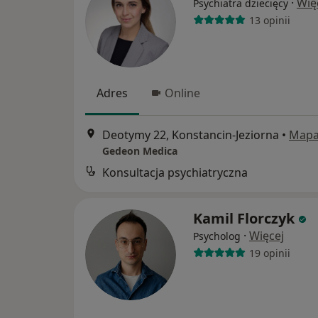
·
Wię
Psychiatra dziecięcy
13 opinii
Adres
Online
Deotymy 22, Konstancin-Jeziorna
•
Map
Gedeon Medica
Konsultacja psychiatryczna
Kamil Florczyk
·
Więcej
Psycholog
19 opinii