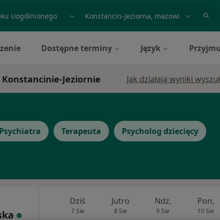
acja, badanie lub nazwisko
miasto lub dzielnica
zenie
Dostępne terminy
Język
Przyjmu
 Konstancinie-Jeziornie
Jak działają wyniki wysz
Psychiatra
Terapeuta
Psycholog dziecięcy
Dziś
Jutro
Ndz,
Pon,
7 Sie
8 Sie
9 Sie
10 Sie
ska