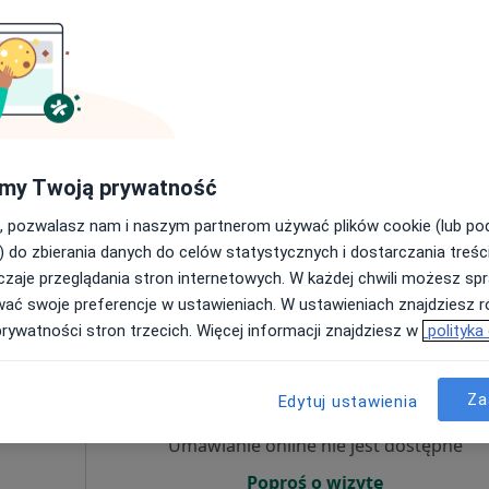
Umawianie online nie jest dostępne
Poproś o wizytę
my Twoją prywatność
apa
, pozwalasz nam i naszym partnerom używać plików cookie (lub p
260 zł
) do zbierania danych do celów statystycznych i dostarczania treśc
zaje przeglądania stron internetowych. W każdej chwili możesz spr
wać swoje preferencje w ustawieniach. W ustawieniach znajdziesz ró
prywatności stron trzecich. Więcej informacji znajdziesz w
polityka
ielska
Dziś
Jutro
Ndz,
Pon,
7 Sie
8 Sie
9 Sie
10 Sie
Za
·
ta
Edytuj ustawienia
Umawianie online nie jest dostępne
Poproś o wizytę