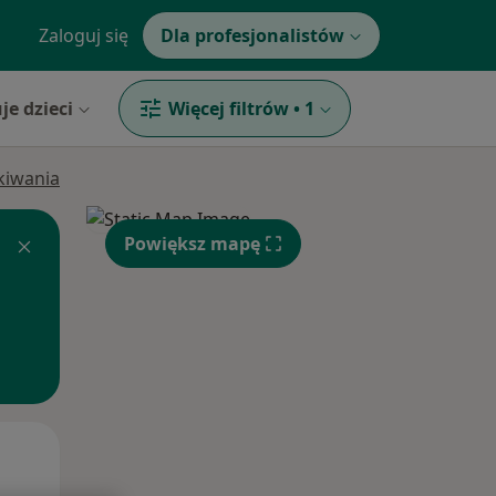
Zaloguj się
Dla profesjonalistów
je dzieci
Więcej filtrów
•
1
ukiwania
Powiększ mapę
Wt,
Śr,
Czw,
11 Sie
12 Sie
13 Sie