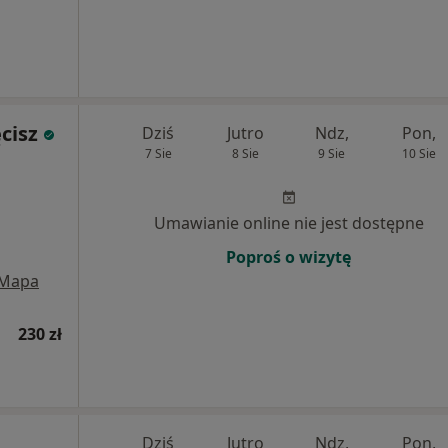
cisz
Dziś
Jutro
Ndz,
Pon,
7 Sie
8 Sie
9 Sie
10 Sie
Umawianie online nie jest dostępne
Poproś o wizytę
Mapa
230 zł
Dziś
Jutro
Ndz,
Pon,