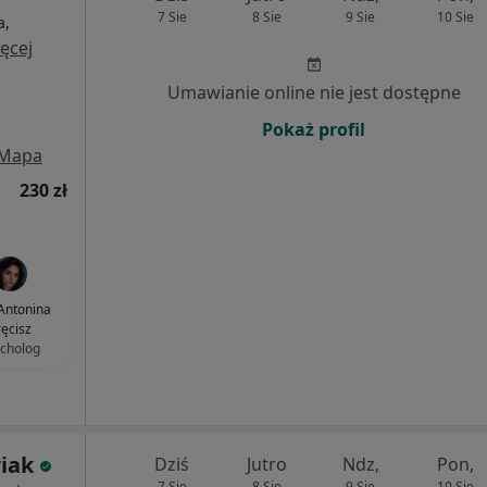
7 Sie
8 Sie
9 Sie
10 Sie
a,
ęcej
Umawianie online nie jest dostępne
Pokaż profil
Mapa
230 zł
Antonina
ręcisz
cholog
iak
Dziś
Jutro
Ndz,
Pon,
7 Sie
8 Sie
9 Sie
10 Sie