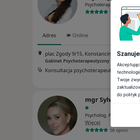
·
Więcej
Psychoterapeuta
7 opinii
Adres
Online
Szanuje
plac Zgody 9/15, Konstancin-Jeziorna
•
M
Gabinet Psychoterapeutyczny
Akceptując
Konsultacja psychoterapeutyczna
technologii
Twoje zwyc
zaktualizo
do polityk 
mgr Sylwia Szczyg
Psycholog, Psychoterapeu
Więcej
56 opinii