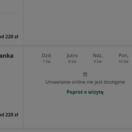
od 220 zł
lanka
Dziś
Jutro
Ndz,
Pon,
7 Sie
8 Sie
9 Sie
10 Sie
Umawianie online nie jest dostępne
Poproś o wizytę
od 220 zł