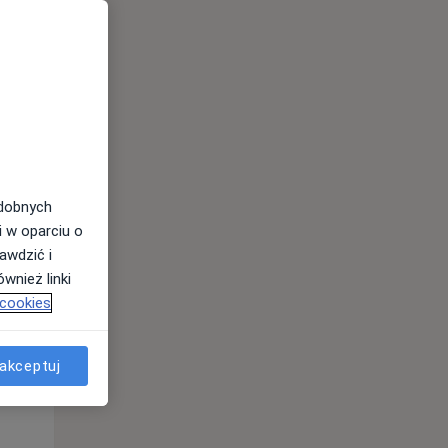
odobnych
i w oparciu o
awdzić i
wnież linki
 cookies
Wt,
Śr,
Czw,
11 Sie
12 Sie
13 Sie
akceptuj