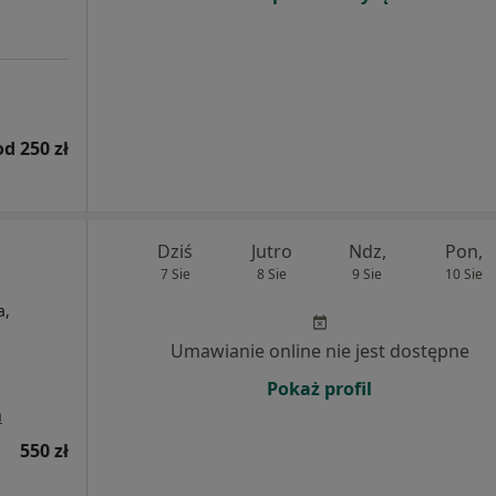
od 250 zł
Dziś
Jutro
Ndz,
Pon,
7 Sie
8 Sie
9 Sie
10 Sie
a,
Umawianie online nie jest dostępne
Pokaż profil
a
550 zł