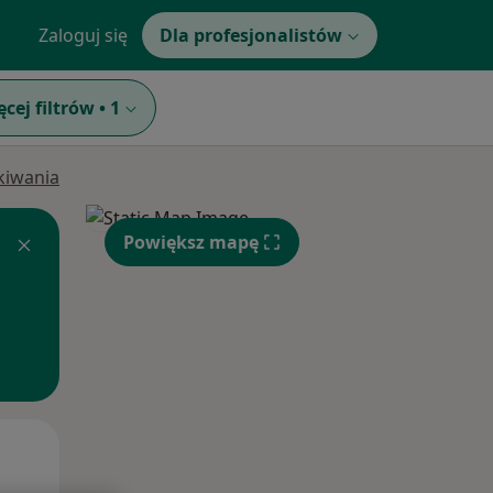
Zaloguj się
Dla profesjonalistów
ęcej filtrów
•
1
ukiwania
Powiększ mapę
Wt,
Śr,
Czw,
11 Sie
12 Sie
13 Sie