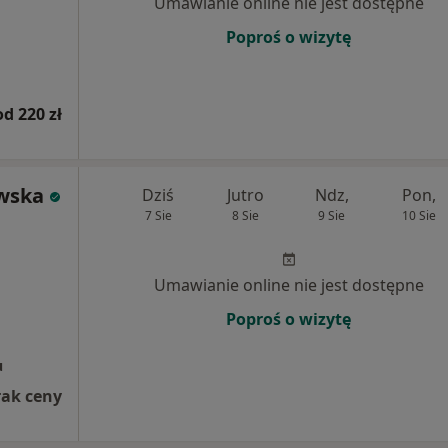
Umawianie online nie jest dostępne
Poproś o wizytę
od 220 zł
wska
Dziś
Jutro
Ndz,
Pon,
7 Sie
8 Sie
9 Sie
10 Sie
Umawianie online nie jest dostępne
Poproś o wizytę
u
rak ceny