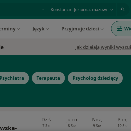
acja, badanie lub nazwisko
miasto lub dzielnica
erminy
Język
Przyjmuje dzieci
Wi
ie
Jak działają wyniki wysz
Psychiatra
Terapeuta
Psycholog dziecięcy
Dziś
Jutro
Ndz,
Pon,
7 Sie
8 Sie
9 Sie
10 Sie
owska-