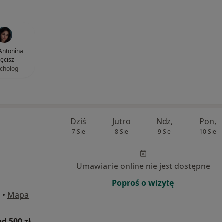
Antonina
ręcisz
cholog
Dziś
Jutro
Ndz,
Pon,
7 Sie
8 Sie
9 Sie
10 Sie
Umawianie online nie jest dostępne
Poproś o wizytę
a
•
Mapa
od 500 zł