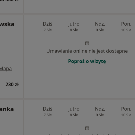
owska
Dziś
Jutro
Ndz,
Pon,
7 Sie
8 Sie
9 Sie
10 Sie
Umawianie online nie jest dostępne
Poproś o wizytę
Mapa
230 zł
lanka
Dziś
Jutro
Ndz,
Pon,
7 Sie
8 Sie
9 Sie
10 Sie