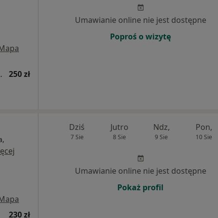
Umawianie online nie jest dostępne
Poproś o wizytę
Mapa
cjentów bariatrycznych
250 zł
Dziś
Jutro
Ndz,
Pon,
7 Sie
8 Sie
9 Sie
10 Sie
a,
ęcej
Umawianie online nie jest dostępne
Pokaż profil
Mapa
230 zł