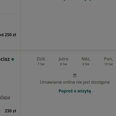
od 250 zł
cisz
Dziś
Jutro
Ndz,
Pon,
7 Sie
8 Sie
9 Sie
10 Sie
Umawianie online nie jest dostępne
Poproś o wizytę
Mapa
230 zł