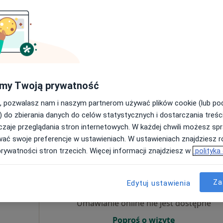
·
ta
Umawianie online nie jest dostępne
Poproś o wizytę
my Twoją prywatność
pa
, pozwalasz nam i naszym partnerom używać plików cookie (lub p
Family Therapy Studio: Terapia , Konsultacje , Doradztwo
) do zbierania danych do celów statystycznych i dostarczania treśc
od 190 zł
zaje przeglądania stron internetowych. W każdej chwili możesz spr
wać swoje preferencje w ustawieniach. W ustawieniach znajdziesz ró
prywatności stron trzecich. Więcej informacji znajdziesz w
polityka
ielska
Dziś
Jutro
Ndz,
Pon,
7 Sie
8 Sie
9 Sie
10 Sie
Za
·
ta
Edytuj ustawienia
Umawianie online nie jest dostępne
Poproś o wizytę