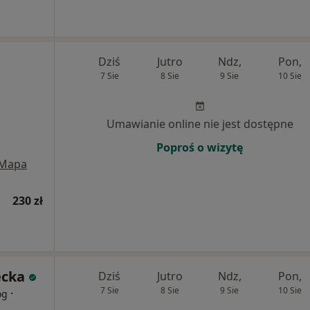
Dziś
Jutro
Ndz,
Pon,
7 Sie
8 Sie
9 Sie
10 Sie
Umawianie online nie jest dostępne
Poproś o wizytę
Mapa
230 zł
ecka
Dziś
Jutro
Ndz,
Pon,
7 Sie
8 Sie
9 Sie
10 Sie
·
og