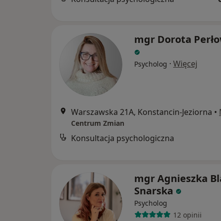
mgr Dorota Perł
·
Więcej
Psycholog
Warszawska 21A, Konstancin-Jeziorna
•
Centrum Zmian
Konsultacja psychologiczna
mgr Agnieszka B
Snarska
Psycholog
12 opinii