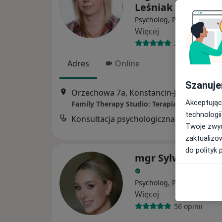
Leśniak
Psycholog, Psychoterapeu
Więcej
2 opinie
Adres
Online
Szanuje
Orzechowa 7a, Konstancin-Jeziorna
•
Ma
Akceptując
technologii
Konsultacja psychologiczna
Twoje zwyc
zaktualizo
do polityk 
mgr Sylwia Szczyg
Psycholog, Psychoterapeu
Więcej
56 opinii