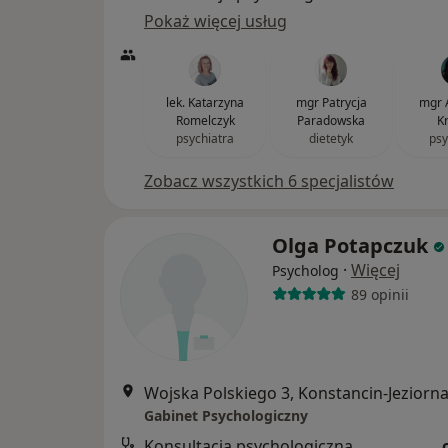
Pokaż więcej usług
lek. Katarzyna
mgr Patrycja
mgr 
Romelczyk
Paradowska
K
psychiatra
dietetyk
psy
Zobacz wszystkich 6 specjalistów
Olga Potapczuk
·
Więcej
Psycholog
89 opinii
Wojska Polskiego 3, Konstancin-Jeziorn
Gabinet Psychologiczny
Konsultacja psychologiczna