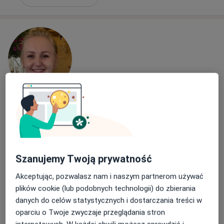
lek. Joanna Tomaszewska
·
Więcej
Laryngolog
141 opinii
Adres 1
Adres 2
Adres 3
Szanujemy Twoją prywatność
Akceptując, pozwalasz nam i naszym partnerom używać
Wielka Odrzańska 27, Szczecin
•
Mapa
plików cookie (lub podobnych technologii) do zbierania
MEDAF laryngologia audiologia foniatria Beata Żukowska
danych do celów statystycznych i dostarczania treści w
Konsultacja laryngologiczna
Brak ceny
oparciu o Twoje zwyczaje przeglądania stron