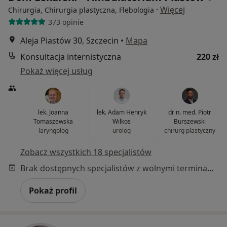
·
Więcej
Chirurgia, Chirurgia plastyczna, Flebologia
373 opinie
Aleja Piastów 30, Szczecin
•
Mapa
Konsultacja internistyczna
220 zł
Pokaż więcej usług
lek. Joanna
lek. Adam Henryk
dr n. med. Piotr
Tomaszewska
Wilkos
Burszewski
laryngolog
urolog
chirurg plastyczny
Zobacz wszystkich 18 specjalistów
Brak dostępnych specjalistów z wolnymi terminami w tym centrum medycznym.
Pokaż profil