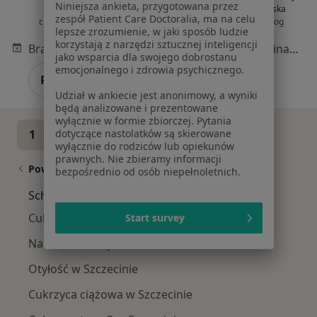
Niniejsza ankieta, przygotowana przez
Petriczko
urolog
Kozłowska
zespół Patient Care Doctoralia, ma na celu
chirurg plastyczny
gastrolog
lepsze zrozumienie, w jaki sposób ludzie
korzystają z narzędzi sztucznej inteligencji
Brak dostępnych specjalistów z wolnymi terminami w tym centrum medycznym.
jako wsparcia dla swojego dobrostanu
emocjonalnego i zdrowia psychicznego.
Pokaż profil
Udział w ankiecie jest anonimowy, a wyniki
będą analizowane i prezentowane
wyłącznie w formie zbiorczej. Pytania
dotyczące nastolatków są skierowane
1
2
wyłącznie do rodziców lub opiekunów
prawnych. Nie zbieramy informacji
Powiązane wyszukiwania
bezpośrednio od osób niepełnoletnich.
Schorzenia w Szczecinie
Cukrzyca w Szczecinie
Start survey
Nadciśnienie tętnicze w Szczecinie
Otyłość w Szczecinie
Cukrzyca ciążowa w Szczecinie