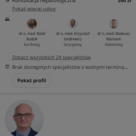
Konsultacja hepatologiczna
260 zł
Pokaż więcej usług
dr n. med. Rafał
dr n. med. Krzysztof
dr n. med. Mateusz
Rudzik
Sindrewicz
Klamann
kardiolog
laryngolog
diabetolog
Zobacz wszystkich 24 specjalistów
Brak dostępnych specjalistów z wolnymi terminami w tym centrum medycznym.
Pokaż profil