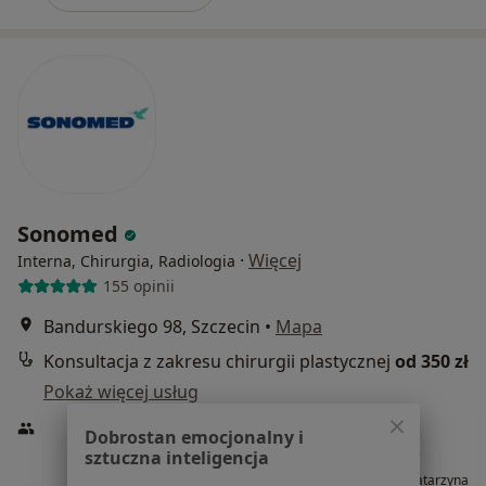
Sonomed
·
Więcej
Interna, Chirurgia, Radiologia
155 opinii
Bandurskiego 98, Szczecin
•
Mapa
Konsultacja z zakresu chirurgii plastycznej
od 350 zł
Pokaż więcej usług
Dobrostan emocjonalny i
sztuczna inteligencja
dr n. med. Jan
lek. Łukasz Kozłowski
dr n. med. Katarzyna