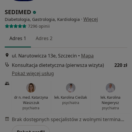
SEDIMED
·
Więcej
Diabetologia, Gastrologia, Kardiologia
7296 opinii
Adres 1
Adres 2
ul. Narutowicza 13e, Szczecin
•
Mapa
Konsultacja dietetyczna (pierwsza wizyta)
220 zł
Pokaż więcej usług
dr n. med. Katarzyna
lek. Karolina Cieślak
lek. Karolina
Waszczuk
psychiatra
Niegierysz
psychiatra
psychiatra
Brak dostępnych specjalistów z wolnymi terminami w tym centrum medycznym.