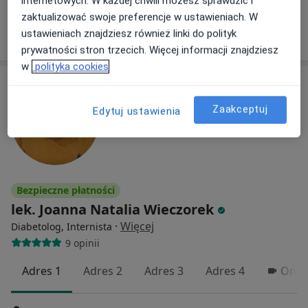
internetowych. W każdej chwili możesz sprawdzić i
Specjalista nie oferuje umawiania online pod tym adresem.
zaktualizować swoje preferencje w ustawieniach. W
Poproś o wizytę
ustawieniach znajdziesz również linki do polityk
prywatności stron trzecich. Więcej informacji znajdziesz
w
polityka cookies
Zaakceptuj
Edytuj ustawienia
Bezpieczne płatności
lek. Joanna Natalia Wieczorek
·
Więcej
Diabetolog, Internista
9 opinii
Adres 1
Adres 2
Adres 3
Adres 4
Onlin