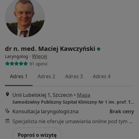
dr n. med. Maciej Kawczyński
·
Więcej
Laryngolog
91 opinii
Adres 1
Adres 2
Adres 3
Adres 4
Unii Lubelskiej 1, Szczecin
•
Mapa
Samodzielny Publiczny Szpital Kliniczny Nr 1 im. prof. Tadeusza Sokołowskiego Pomorskiego Uniwersytetu Medycznego w Szczecinie
Konsultacja laryngologiczna
Brak ceny
Specjalista nie oferuje umawiania online pod tym adresem.
Poproś o wizytę