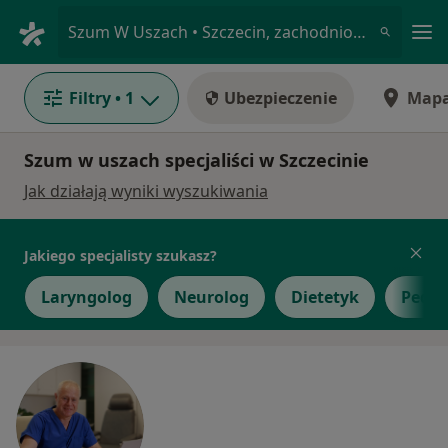
Me
Szum W Uszach • Szczecin, zachodniopomorskie
Filtry
• 1
Ubezpieczenie
Map
Szum w uszach specjaliści w Szczecinie
Jak działają wyniki wyszukiwania
Jakiego specjalisty szukasz?
Laryngolog
Neurolog
Dietetyk
Pedia