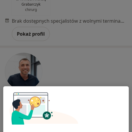
Grabarczyk
chirurg
Brak dostępnych specjalistów z wolnymi terminami w tym centrum medycznym.
Pokaż profil
Bezpieczne płatności
lek. Jan Bujok
·
Więcej
Proktolog, Chirurg, Flebolog
323 opinie