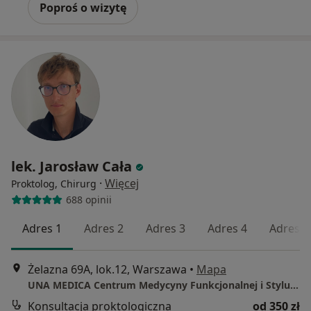
Poproś o wizytę
lek. Jarosław Cała
·
Więcej
Proktolog, Chirurg
688 opinii
Adres 1
Adres 2
Adres 3
Adres 4
Adres 5
Żelazna 69A, lok.12, Warszawa
•
Mapa
UNA MEDICA Centrum Medycyny Funkcjonalnej i Stylu Życia
Konsultacja proktologiczna
od 350 zł