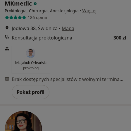
MKmedic
·
Więcej
Proktologia, Chirurgia, Anestezjologia
186 opinii
Jodłowa 38, Świdnica
•
Mapa
Konsultacja proktologiczna
300 zł
lek. Jakub Orleański
proktolog
Brak dostępnych specjalistów z wolnymi terminami w tym centrum medycznym.
Pokaż profil