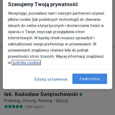
Adama Branickiego 10 lok U6 (obok sklepu rowerowego), Warszawa
•
Mapa
Szanujemy Twoją prywatność
Ginekologia Branickiego 10
Akceptując, pozwalasz nam i naszym partnerom używać
Konsultacja proktologiczna
340 zł
plików cookie (lub podobnych technologii) do zbierania
Specjalista nie oferuje umawiania online pod tym adresem.
danych do celów statystycznych i dostarczania treści w
oparciu o Twoje zwyczaje przeglądania stron
Poproś o wizytę
internetowych. W każdej chwili możesz sprawdzić i
zaktualizować swoje preferencje w ustawieniach. W
ustawieniach znajdziesz również linki do polityk
prywatności stron trzecich. Więcej informacji znajdziesz
w
polityka cookies
Zaakceptuj
Edytuj ustawienia
lek. Radosław Świętochowski
·
Więcej
Proktolog, Chirurg, Flebolog
1329 opinii