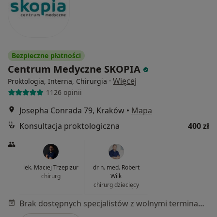
Bezpieczne płatności
Centrum Medyczne SKOPIA
·
Więcej
Proktologia, Interna, Chirurgia
1126 opinii
Josepha Conrada 79, Kraków
•
Mapa
Konsultacja proktologiczna
400 zł
lek. Maciej Trzepizur
dr n. med. Robert
chirurg
Wilk
chirurg dziecięcy
Brak dostępnych specjalistów z wolnymi terminami w tym centrum medycznym.