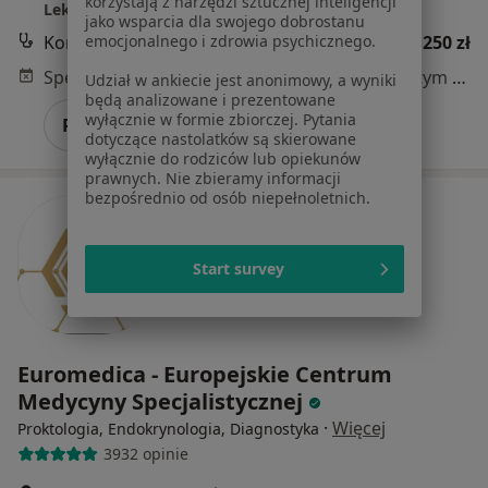
korzystają z narzędzi sztucznej inteligencji
Lekarze Specjaliści
jako wsparcia dla swojego dobrostanu
Konsultacja chirurgiczna
250 zł
emocjonalnego i zdrowia psychicznego.
Specjalista nie oferuje umawiania online pod tym adresem.
Udział w ankiecie jest anonimowy, a wyniki
będą analizowane i prezentowane
wyłącznie w formie zbiorczej. Pytania
Poproś o wizytę
dotyczące nastolatków są skierowane
wyłącznie do rodziców lub opiekunów
prawnych. Nie zbieramy informacji
bezpośrednio od osób niepełnoletnich.
Start survey
Euromedica - Europejskie Centrum
Medycyny Specjalistycznej
·
Więcej
Proktologia, Endokrynologia, Diagnostyka
3932 opinie