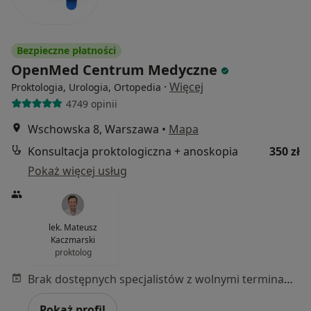
Bezpieczne płatności
OpenMed Centrum Medyczne
·
Więcej
Proktologia, Urologia, Ortopedia
4749 opinii
Wschowska 8, Warszawa
•
Mapa
Konsultacja proktologiczna + anoskopia
350 zł
Pokaż więcej usług
lek. Mateusz
Kaczmarski
proktolog
Brak dostępnych specjalistów z wolnymi terminami w tym centrum medycznym.
Pokaż profil