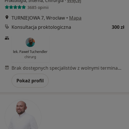
·
Więcej
Proktologia, Interna, Chirurgia
3685 opinii
TURNIEJOWA 7, Wrocław
•
Mapa
Konsultacja proktologiczna
300 zł
lek. Paweł Tuchendler
chirurg
Brak dostępnych specjalistów z wolnymi terminami w tym centrum medycznym.
Pokaż profil