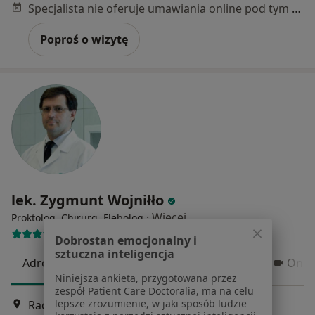
Specjalista nie oferuje umawiania online pod tym adresem.
Poproś o wizytę
lek. Zygmunt Wojniłło
·
Więcej
Proktolog, Chirurg, Flebolog
809 opinii
Dobrostan emocjonalny i
sztuczna inteligencja
Adres 1
Adres 2
Adres 3
Adres 4
Onli
Niniejsza ankieta, przygotowana przez
zespół Patient Care Doctoralia, ma na celu
lepsze zrozumienie, w jaki sposób ludzie
Raciborskiego 1A, Pruszcz Gdański
•
Mapa