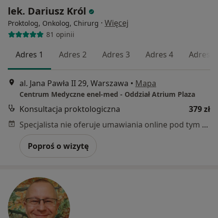
lek. Dariusz Król
·
Więcej
Proktolog, Onkolog, Chirurg
81 opinii
Adres 1
Adres 2
Adres 3
Adres 4
Adres 5
al. Jana Pawła II 29, Warszawa
•
Mapa
Centrum Medyczne enel-med - Oddział Atrium Plaza
Konsultacja proktologiczna
379 zł
Specjalista nie oferuje umawiania online pod tym adresem.
Poproś o wizytę