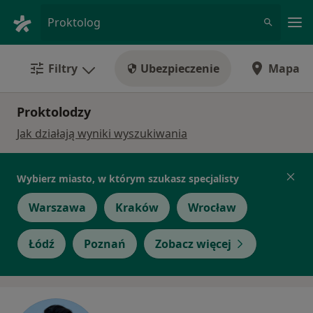
Me
Proktolog
Filtry
Ubezpieczenie
Mapa
Proktolodzy
Jak działają wyniki wyszukiwania
Wybierz miasto, w którym szukasz specjalisty
Warszawa
Kraków
Wrocław
Łódź
Poznań
Zobacz więcej