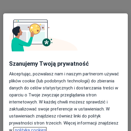
Poproś o wizytę
Szanujemy Twoją prywatność
Bezpieczne płatności
Akceptując, pozwalasz nam i naszym partnerom używać
lek. Błażej Jasiuk
plików cookie (lub podobnych technologii) do zbierania
·
Więcej
Proktolog, Flebolog, Chirurg
danych do celów statystycznych i dostarczania treści w
921 opinii
oparciu o Twoje zwyczaje przeglądania stron
internetowych. W każdej chwili możesz sprawdzić i
Adres 1
Adres 2
zaktualizować swoje preferencje w ustawieniach. W
ustawieniach znajdziesz również linki do polityk
Królewiecka 161/1, Wrocław
•
Mapa
prywatności stron trzecich. Więcej informacji znajdziesz
GOYA Medical
w
polityka cookies