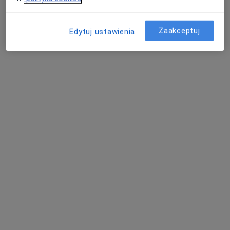
Konsultacja chirurgiczna
300 zł
Specjalista nie oferuje umawiania online pod tym adresem.
Zaakceptuj
Edytuj ustawienia
Poproś o wizytę
Bezpieczne płatności
lek. Paweł Gołaszewski
·
Więcej
Chirurg, Proktolog, Flebolog
912 opinii
Adres 1
Adres 2