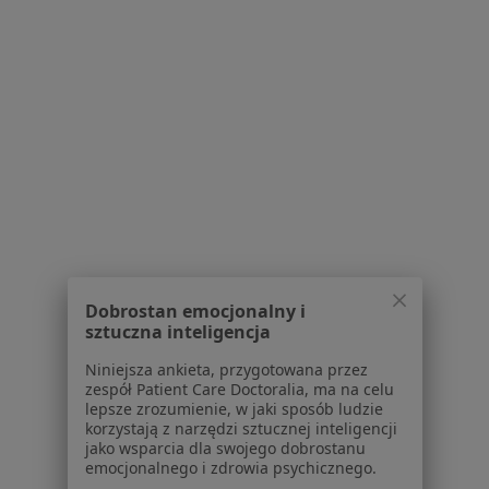
dr n. med. Monika Sępek
·
Więcej
Proktolog, Chirurg
129 opinii
Adres 1
Adres 2
Adres 3
Online
Powstańców Śląskich 48, Wrocław
•
Mapa
DCG Centrum Medyczne
Dobrostan emocjonalny i
Konsultacja chirurgiczna
350 zł
sztuczna inteligencja
Specjalista nie oferuje umawiania online pod tym adresem.
Niniejsza ankieta, przygotowana przez
zespół Patient Care Doctoralia, ma na celu
Poproś o wizytę
lepsze zrozumienie, w jaki sposób ludzie
korzystają z narzędzi sztucznej inteligencji
jako wsparcia dla swojego dobrostanu
emocjonalnego i zdrowia psychicznego.
1
2
3
4