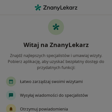
Me
Szczelina Odbytu • Wrocław, dolnośląskie
Filtry
• 1
Ubezpieczenie
Map
Szczelina odbytu specjaliści w Wrocławiu
Witaj na ZnanyLekarz
Jak działają wyniki wyszukiwania
Znajdź najlepszych specjalistów i umawiaj wizyty.
Pobierz aplikację, aby uzyskać bezpłatny dostęp do
Jakiego specjalisty szukasz?
przydatnych funkcji:
Chirurg
Proktolog
Ginekolog
Interni
Łatwo zarządzaj swoimi wizytami
Wysyłaj wiadomości do specjalistów
Otrzymuj powiadomienia