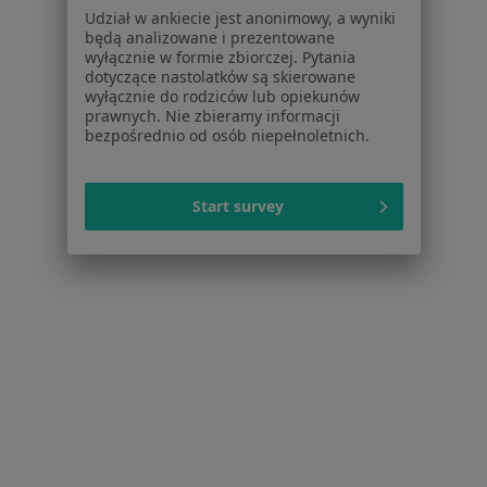
Udział w ankiecie jest anonimowy, a wyniki
będą analizowane i prezentowane
Powiązane wyszukiwania
wyłącznie w formie zbiorczej. Pytania
dotyczące nastolatków są skierowane
Schorzenia w Wrocławiu
wyłącznie do rodziców lub opiekunów
prawnych. Nie zbieramy informacji
Choroby wieku dziecięcego w Wrocławiu
bezpośrednio od osób niepełnoletnich.
Infekcje dróg oddechowych w Wrocławiu
Zapalenie płuc w Wrocławiu
Start survey
Angina w Wrocławiu
Zapalenie oskrzeli w Wrocławiu
Więcej (15)
Więcej w kategorii: Schorzenia w Wrocławiu
Szczelina Odbytu Specjaliści W Wrocławiu