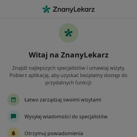
Me
Stany Pooperacyjne • Bydgoszcz, kujawsko-pomorskie
Filtry
• 1
Ubezpieczenie
Map
Stany pooperacyjne specjaliści w
Witaj na ZnanyLekarz
Bydgoszczy
Jak działają wyniki wyszukiwania
Znajdź najlepszych specjalistów i umawiaj wizyty.
Pobierz aplikację, aby uzyskać bezpłatny dostęp do
przydatnych funkcji:
Jakiego specjalisty szukasz?
Fizjoterapeuta
Ortopeda
Chirurg
Gi
Łatwo zarządzaj swoimi wizytami
Wysyłaj wiadomości do specjalistów
Otrzymuj powiadomienia