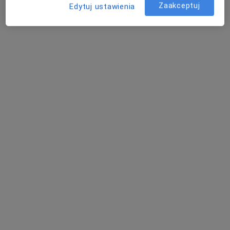
·
Więcej
Fizjoterapeuta
Zaakceptuj
Edytuj ustawienia
38 opinii
Adama Grzymały Siedleckiego 30/7, Bydgoszcz
•
Mapa
Sprawność Studio
Konsultacja fizjoterapeutyczna
180 zł
Specjalista nie oferuje umawiania online pod tym adresem.
Poproś o wizytę
Bezpieczne płatności