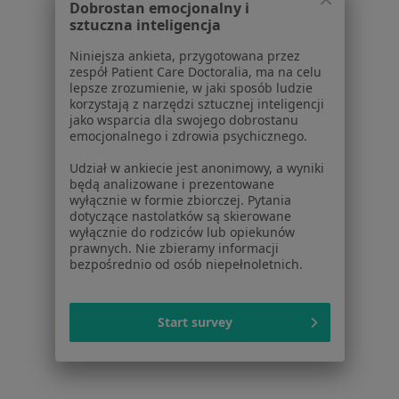
Dobrostan emocjonalny i
Stany pooperacyjne w Osielsku
sztuczna inteligencja
Stany pooperacyjne w Świeciu
Niniejsza ankieta, przygotowana przez
zespół Patient Care Doctoralia, ma na celu
Stany pooperacyjne w Żninie
lepsze zrozumienie, w jaki sposób ludzie
korzystają z narzędzi sztucznej inteligencji
Więcej (14)
jako wsparcia dla swojego dobrostanu
Więcej w kategorii: W pobliżu Bydgoszczy
emocjonalnego i zdrowia psychicznego.
Schorzenia w Bydgoszczy
Udział w ankiecie jest anonimowy, a wyniki
będą analizowane i prezentowane
Nadciśnienie tętnicze w Bydgoszczy
wyłącznie w formie zbiorczej. Pytania
dotyczące nastolatków są skierowane
Niewydolność serca w Bydgoszczy
wyłącznie do rodziców lub opiekunów
prawnych. Nie zbieramy informacji
Choroba wieńcowa w Bydgoszczy
bezpośrednio od osób niepełnoletnich.
Zaburzenia rytmu serca w Bydgoszczy
Cukrzyca w Bydgoszczy
Start survey
Więcej (15)
Więcej w kategorii: Schorzenia w Bydgoszczy