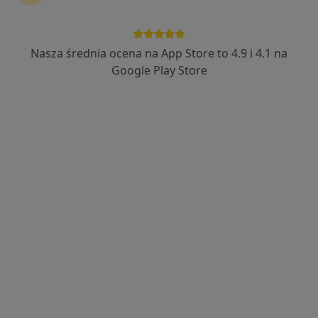
Nasza średnia ocena na App Store to 4.9 i 4.1 na
Google Play Store
Bezpieczne płatności
mgr Vladyslav Holovatyuk
·
Więcej
Fizjoterapeuta
196 opinii
Popularny specjalista: pacjenci chętnie płacą
online
Adres
Online
Nakielska 41/1, Bydgoszcz
•
Mapa
FIZJOPL Fizjoterapia i Rehabilitacja
Konsultacja fizjoterapeutyczna
190 zł
Specjalista nie oferuje umawiania online pod tym adresem.