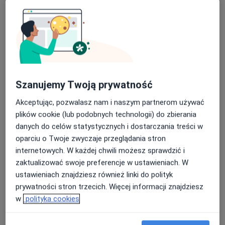
ks. Hugona Kołłątaja 9/205, Bydgoszcz
•
Mapa
ENDORFIZJO Gabinet fizjoterapii Weronika Adamowska
Konsultacja fizjoterapeutyczna
180 zł
Specjalista nie oferuje umawiania online pod tym adresem.
Szanujemy Twoją prywatność
Poproś o wizytę
Akceptując, pozwalasz nam i naszym partnerom używać
plików cookie (lub podobnych technologii) do zbierania
danych do celów statystycznych i dostarczania treści w
oparciu o Twoje zwyczaje przeglądania stron
internetowych. W każdej chwili możesz sprawdzić i
zaktualizować swoje preferencje w ustawieniach. W
ustawieniach znajdziesz również linki do polityk
prywatności stron trzecich. Więcej informacji znajdziesz
w
polityka cookies
Bezpieczne płatności
mgr Filip Dobosz