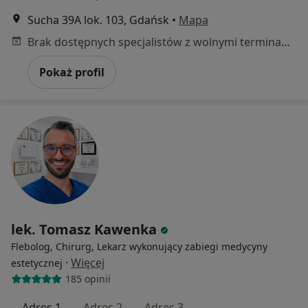
Sucha 39A lok. 103, Gdańsk
•
Mapa
Brak dostępnych specjalistów z wolnymi terminami w tym centrum medycznym.
Pokaż profil
lek. Tomasz Kawenka
Flebolog, Chirurg, Lekarz wykonujący zabiegi medycyny
·
Więcej
estetycznej
185 opinii
Adres 1
Adres 2
Adres 3