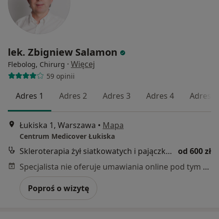
lek. Zbigniew Salamon
·
Więcej
Flebolog, Chirurg
59 opinii
Adres 1
Adres 2
Adres 3
Adres 4
Adres 5
Łukiska 1, Warszawa
•
Mapa
Centrum Medicover Łukiska
Skleroterapia żył siatkowatych i pajączków (telangiektazji)
od 600 zł
Specjalista nie oferuje umawiania online pod tym adresem.
Poproś o wizytę