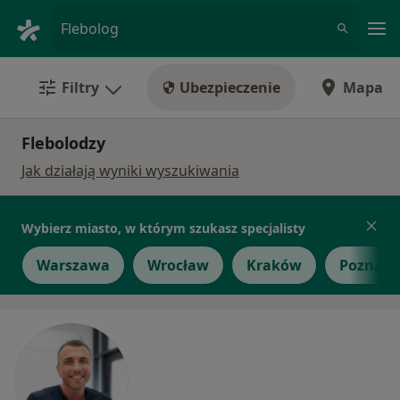
Me
Flebolog
Filtry
Ubezpieczenie
Mapa
Flebolodzy
Jak działają wyniki wyszukiwania
Wybierz miasto, w którym szukasz specjalisty
Warszawa
Wrocław
Kraków
Poznań