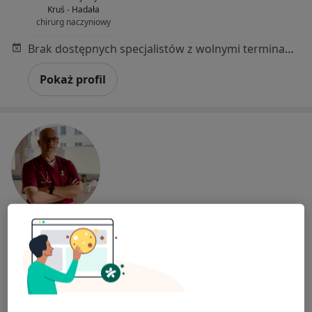
Kruś - Hadała
chirurg naczyniowy
Brak dostępnych specjalistów z wolnymi terminami w tym centrum medycznym.
Pokaż profil
lek. Sebastian Kocur
Flebolog, Lekarz wykonujący zabiegi medycyny estetycznej,
·
Więcej
Lekarz rodzinny
411 opinii