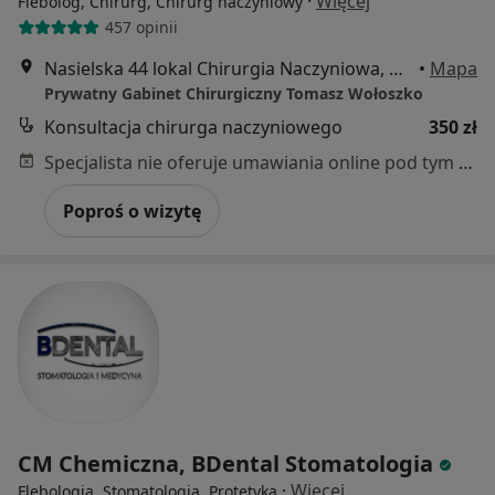
·
Więcej
Flebolog, Chirurg, Chirurg naczyniowy
457 opinii
Nasielska 44 lokal Chirurgia Naczyniowa, Warszawa
•
Mapa
Prywatny Gabinet Chirurgiczny Tomasz Wołoszko
Konsultacja chirurga naczyniowego
350 zł
Specjalista nie oferuje umawiania online pod tym adresem.
Poproś o wizytę
CM Chemiczna, BDental Stomatologia
·
Więcej
Flebologia, Stomatologia, Protetyka