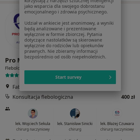
korzystają z narzędzi sztucznej inteligencji
jako wsparcia dla swojego dobrostanu
emocjonalnego i zdrowia psychicznego.
Udział w ankiecie jest anonimowy, a wyniki
będą analizowane i prezentowane
wyłącznie w formie zbiorczej. Pytania
dotyczące nastolatków są skierowane
wyłącznie do rodziców lub opiekunów
prawnych. Nie zbieramy informacji
bezpośrednio od osób niepełnoletnich.
Pro Medical Clinic
·
Więcej
Flebologia, Chirurgia, Medycyna estetyczna
2396 opinii
Start survey
Fabryczna 22, Legnica
•
Mapa
Konsultacja flebologiczna
400 zł
lek. Wojciech Sekula
lek. Stanisław Sinicki
lek. Błażej Czuwara
chirurg naczyniowy
chirurg
chirurg naczyniowy