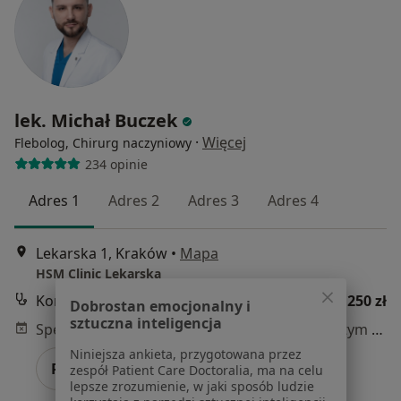
lek. Michał Buczek
·
Więcej
Flebolog, Chirurg naczyniowy
234 opinie
Adres 1
Adres 2
Adres 3
Adres 4
Lekarska 1, Kraków
•
Mapa
HSM Clinic Lekarska
Konsultacja chirurga naczyniowego
250 zł
Dobrostan emocjonalny i
sztuczna inteligencja
Specjalista nie oferuje umawiania online pod tym adresem.
Niniejsza ankieta, przygotowana przez
Poproś o wizytę
zespół Patient Care Doctoralia, ma na celu
lepsze zrozumienie, w jaki sposób ludzie