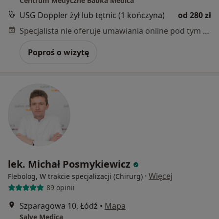
Centrum Medyczne Babka Medica
USG Doppler żył lub tętnic (1 kończyna)
od 280 zł
Specjalista nie oferuje umawiania online pod tym adresem.
Poproś o wizytę
lek. Michał Posmykiewicz
·
Więcej
Flebolog, W trakcie specjalizacji (Chirurg)
89 opinii
Szparagowa 10, Łódź
•
Mapa
Salve Medica