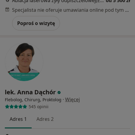
Ablacja laserowa żyły odpiszczelowej(EVLT)
od 5 500 zł
Specjalista nie oferuje umawiania online pod tym adresem.
Poproś o wizytę
lek. Anna Dąchór
·
Więcej
Flebolog, Chirurg, Proktolog
545 opinii
Adres 1
Adres 2