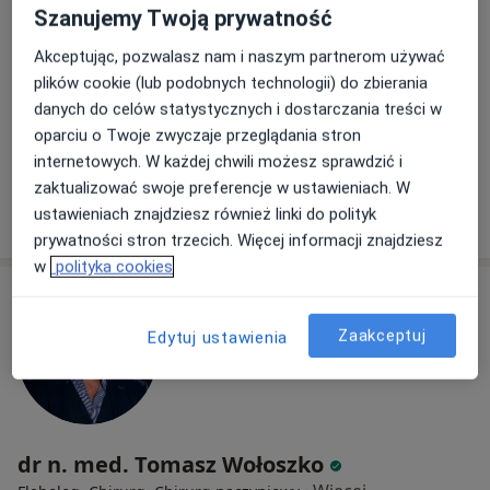
Adres 1
Adres 2
Adres 3
Adres 4
Onli
Szanujemy Twoją prywatność
Akceptując, pozwalasz nam i naszym partnerom używać
Ignacego Jana Paderewskiego 51, Gliwice
•
Mapa
plików cookie (lub podobnych technologii) do zbierania
Prywatny Gabinet Sebastian Kocur - SKinMED Gliwice
danych do celów statystycznych i dostarczania treści w
Konsultacja flebologiczna
250 zł
oparciu o Twoje zwyczaje przeglądania stron
internetowych. W każdej chwili możesz sprawdzić i
Specjalista nie oferuje umawiania online pod tym adresem.
zaktualizować swoje preferencje w ustawieniach. W
Poproś o wizytę
ustawieniach znajdziesz również linki do polityk
prywatności stron trzecich. Więcej informacji znajdziesz
w
polityka cookies
Zaakceptuj
Edytuj ustawienia
dr n. med. Tomasz Wołoszko