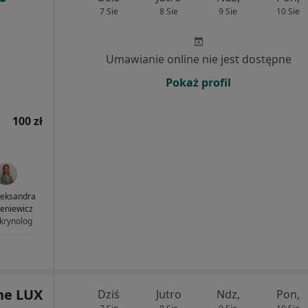
7 Sie
8 Sie
9 Sie
10 Sie
Umawianie online nie jest dostępne
Pokaż profil
100 zł
Aleksandra
ieniewicz
krynolog
ne LUX
Dziś
Jutro
Ndz,
Pon,