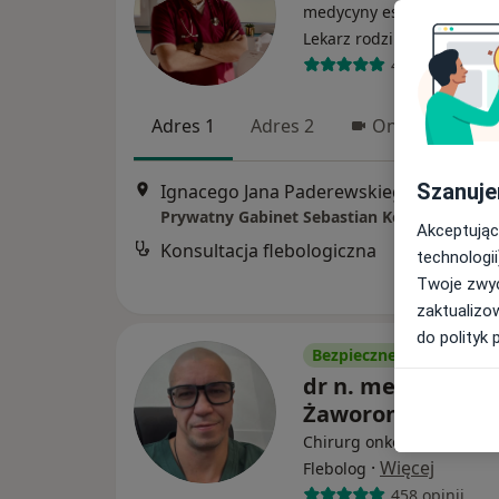
medycyny estetycznej, Fle
·
Więcej
Lekarz rodzinny
410 opinii
Adres 1
Adres 2
Online
Szanuje
Ignacego Jana Paderewskiego
Prywatny Gabinet Sebastian Kocur - SKinME
Akceptując
Konsultacja flebologiczna
technologii
Twoje zwyc
zaktualizo
do polityk 
Bezpieczne płatności
dr n. med. Dymit
Żaworonkow
Chirurg onkologiczny, Pro
·
Więcej
Flebolog
458 opinii