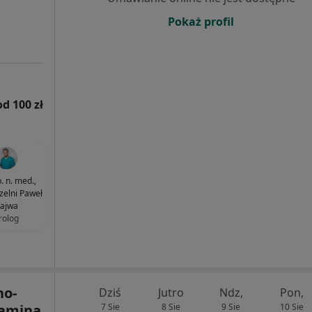
Pokaż profil
od 100 zł
. n. med.,
czelni Paweł
ajwa
rolog
no-
Dziś
Jutro
Ndz,
Pon,
tamina
7 Sie
8 Sie
9 Sie
10 Sie