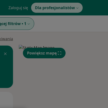
Zaloguj się
Dla profesjonalistów
ęcej filtrów
•
1
ukiwania
Powiększ mapę
Wt,
Śr,
Czw,
11 Sie
12 Sie
13 Sie