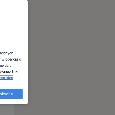
odobnych
i w oparciu o
awdzić i
wnież linki
 cookies
Wt,
Śr,
Czw,
11 Sie
12 Sie
13 Sie
akceptuj