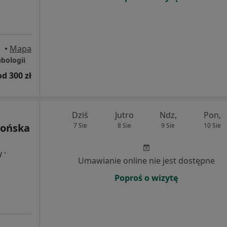
•
Mapa
ebologii
od 300 zł
Dziś
Jutro
Ndz,
Pon,
rońska
7 Sie
8 Sie
9 Sie
10 Sie
·
y
Umawianie online nie jest dostępne
Poproś o wizytę