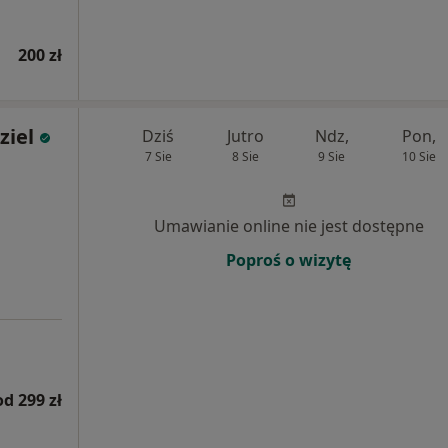
200 zł
ziel
Dziś
Jutro
Ndz,
Pon,
7 Sie
8 Sie
9 Sie
10 Sie
Umawianie online nie jest dostępne
Poproś o wizytę
od 299 zł