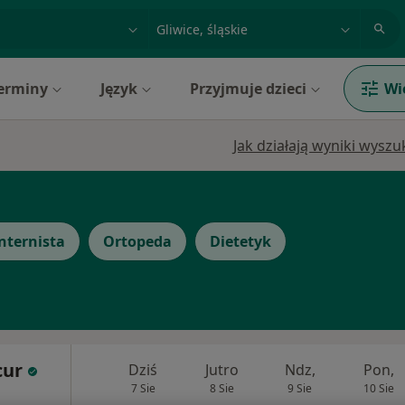
acja, badanie lub nazwisko
miasto lub dzielnica
erminy
Język
Przyjmuje dzieci
Wi
Jak działają wyniki wysz
nternista
Ortopeda
Dietetyk
cur
Dziś
Jutro
Ndz,
Pon,
7 Sie
8 Sie
9 Sie
10 Sie
i