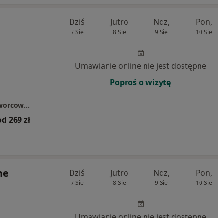
Dziś
Jutro
Ndz,
Pon,
7 Sie
8 Sie
9 Sie
10 Sie
Umawianie online nie jest dostępne
Poproś o wizytę
Centrum Medyczne LUX MED - Gliwice ul. Dworcowa 25
od 269 zł
ne
Dziś
Jutro
Ndz,
Pon,
7 Sie
8 Sie
9 Sie
10 Sie
Umawianie online nie jest dostępne