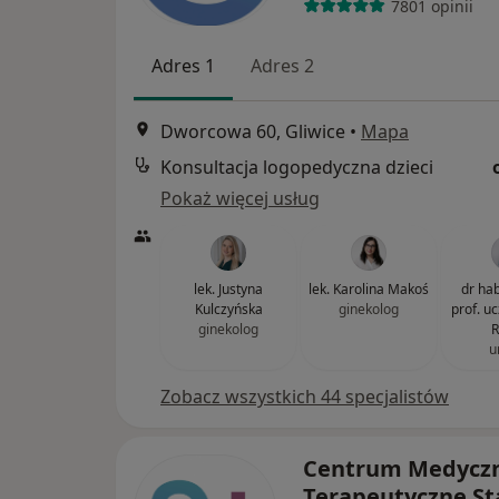
7801 opinii
Adres 1
Adres 2
Dworcowa 60, Gliwice
•
Mapa
Konsultacja logopedyczna dzieci
Pokaż więcej usług
lek. Justyna
lek. Karolina Makoś
dr hab
Kulczyńska
ginekolog
prof. u
ginekolog
R
u
Zobacz wszystkich 44 specjalistów
Centrum Medycz
Terapeutyczne S