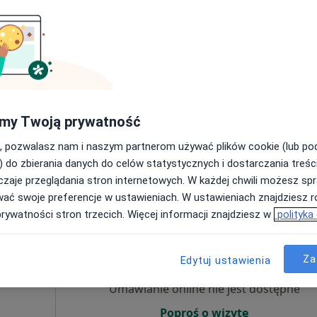
bolog,
Umawianie online nie jest dostępne
Poproś o wizytę
my Twoją prywatność
 51, Gliwice
•
Mapa
D Gliwice
, pozwalasz nam i naszym partnerom używać plików cookie (lub p
250 zł
) do zbierania danych do celów statystycznych i dostarczania treśc
zaje przeglądania stron internetowych. W każdej chwili możesz spr
wać swoje preferencje w ustawieniach. W ustawieniach znajdziesz ró
prywatności stron trzecich. Więcej informacji znajdziesz w
polityka
Dziś
Jutro
Ndz,
Pon,
7 Sie
8 Sie
9 Sie
10 Sie
r
Za
Edytuj ustawienia
ktolog,
Umawianie online nie jest dostępne
Poproś o wizytę