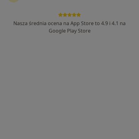
Nasza średnia ocena na App Store to 4.9 i 4.1 na
Google Play Store
Bezpieczne płatności
mgr Izabela Prawucka
·
Więcej
Dietetyk
3 opinie
Adres
Online
Małopolska 11/2, Szczecin
•
Mapa
SensusBalans Sp. z o. o.
Konsultacja dietetyczna
od 250 zł
Specjalista nie oferuje umawiania online pod tym adresem.
Poproś o wizytę