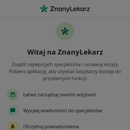
Me
Niedoczynność Tarczycy • Szczecin, zachodniopomorskie
Filtry
• 1
Ubezpieczenie
Map
Niedoczynność tarczycy specjaliści w
Witaj na ZnanyLekarz
Szczecinie
Jak działają wyniki wyszukiwania
Znajdź najlepszych specjalistów i umawiaj wizyty.
Pobierz aplikację, aby uzyskać bezpłatny dostęp do
przydatnych funkcji:
Jakiego specjalisty szukasz?
Dietetyk
Endokrynolog
Internista
Or
Łatwo zarządzaj swoimi wizytami
Wysyłaj wiadomości do specjalistów
Otrzymuj powiadomienia