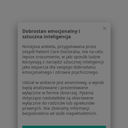
1
2
3
4
5
Dobrostan emocjonalny i
Powiązane wyszukiwania
sztuczna inteligencja
W pobliżu Szczecina
Niniejsza ankieta, przygotowana przez
Niedoczynność tarczycy w Stargardzie
zespół Patient Care Doctoralia, ma na celu
lepsze zrozumienie, w jaki sposób ludzie
Niedoczynność tarczycy w Policach
korzystają z narzędzi sztucznej inteligencji
jako wsparcia dla swojego dobrostanu
Niedoczynność tarczycy w Goleniowie
emocjonalnego i zdrowia psychicznego.
Udział w ankiecie jest anonimowy, a wyniki
Schorzenia w Szczecinie
będą analizowane i prezentowane
wyłącznie w formie zbiorczej. Pytania
Cukrzyca w Szczecinie
dotyczące nastolatków są skierowane
wyłącznie do rodziców lub opiekunów
Nadciśnienie tętnicze w Szczecinie
prawnych. Nie zbieramy informacji
bezpośrednio od osób niepełnoletnich.
Otyłość w Szczecinie
Cukrzyca ciążowa w Szczecinie