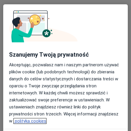
Litewska 20, Szczecin
•
Mapa
Litewska 20, Szczecin
Konsultacja dietetyczna (pierwsza wizyta)
250 zł
Specjalista nie oferuje umawiania online pod tym adresem.
Poproś o wizytę
Szanujemy Twoją prywatność
Akceptując, pozwalasz nam i naszym partnerom używać
plików cookie (lub podobnych technologii) do zbierania
danych do celów statystycznych i dostarczania treści w
oparciu o Twoje zwyczaje przeglądania stron
internetowych. W każdej chwili możesz sprawdzić i
zaktualizować swoje preferencje w ustawieniach. W
lek. Barbara Fiega-Surma
ustawieniach znajdziesz również linki do polityk
·
Więcej
Lekarz rodzinny
prywatności stron trzecich. Więcej informacji znajdziesz
7 opinii
w
polityka cookies
Jacka Malczewskiego 26, Szczecin
•
Mapa