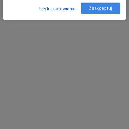
Centrum Medyczne Medicover Szczecin, ul. Malczewskiego 26
Zaakceptuj
Edytuj ustawienia
Konsultacja internistyczna
od 250 zł
Specjalista nie oferuje umawiania online pod tym adresem.
Poproś o wizytę
Bezpieczne płatności
mgr Piotr Lewandowski
·
Więcej
Dietetyk
419 opinii